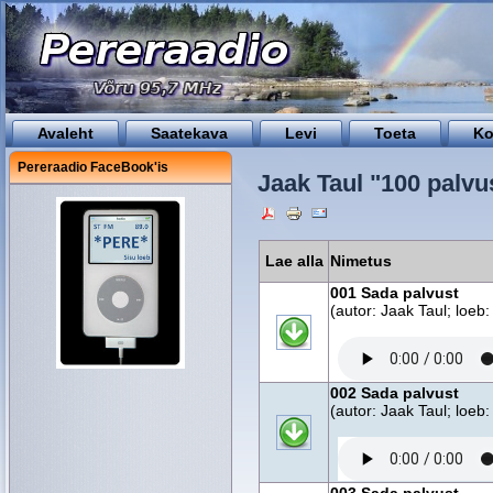
Avaleht
Saatekava
Levi
Toeta
Ko
Pereraadio FaceBook'is
Jaak Taul "100 palvu
Lae alla
Nimetus
001 Sada palvust
(autor: Jaak Taul; loeb:
002 Sada palvust
(autor: Jaak Taul; loeb: