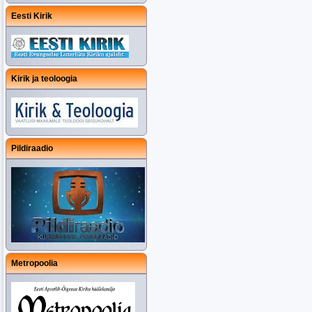
Eesti Kirik
Kirik ja teoloogia
Pildiraadio
Metropoolia