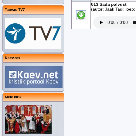
013 Sada palvust
(autor: Jaak Taul; loeb:
Taevas TV7
Kaev.net
Meie kirik