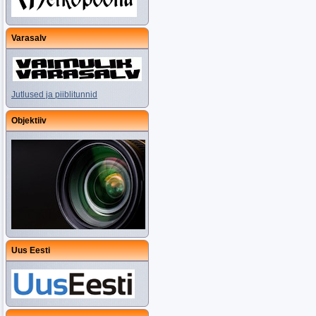
Varasalv
Jutlused ja piiblitunnid
Objektiiv
Uus Eesti