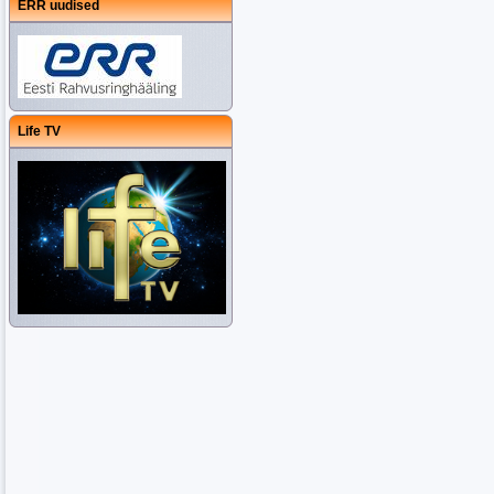
ERR uudised
Life TV