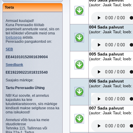
003 Sada palvust
(autor: Jaak Taul; loeb:
Toeta
Armsad kuulajad!
Kuna Pereraadio töötab
004 Sada palvust
peamiselt annetuste varal, siis on
(autor: Jaak Taul; loeb:
teil kõikidel võimalik meid oma
toetusega
aidata.
Pereraadio pangakontod on:
SEB
005 Sada palvust
EE441010152001639004
(autor: Jaak Taul; loeb:
Swedbank
EE192200221018315540
Saajaks märkige:
006 Sada palvust
(autor: Jaak Taul; loeb:
Tartu Pereraadio Ühing
NB! Kui soovite, et annetus
kajastuks ka teie
tuludeklaratsioonis, siis märkige
007 Sada palvust
kindlasti makse selgituse ossa ka
oma isikukood!
(autor: Jaak Taul; loeb:
Annetusi võib tuua ka meie
stuudiotesse
Tehnika 115, Tallinnas või
Riia 22a-1, Tartus