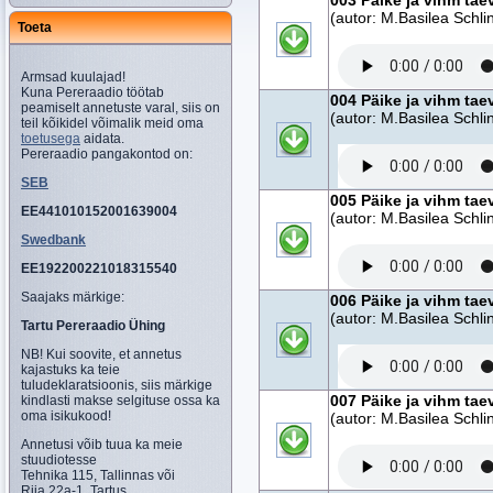
003 Päike ja vihm tae
(autor: M.Basilea Schlin
Toeta
Armsad kuulajad!
Kuna Pereraadio töötab
004 Päike ja vihm tae
peamiselt annetuste varal, siis on
(autor: M.Basilea Schlin
teil kõikidel võimalik meid oma
toetusega
aidata.
Pereraadio pangakontod on:
SEB
005 Päike ja vihm tae
EE441010152001639004
(autor: M.Basilea Schlin
Swedbank
EE192200221018315540
Saajaks märkige:
006 Päike ja vihm tae
(autor: M.Basilea Schlin
Tartu Pereraadio Ühing
NB! Kui soovite, et annetus
kajastuks ka teie
tuludeklaratsioonis, siis märkige
007 Päike ja vihm tae
kindlasti makse selgituse ossa ka
oma isikukood!
(autor: M.Basilea Schlin
Annetusi võib tuua ka meie
stuudiotesse
Tehnika 115, Tallinnas või
Riia 22a-1, Tartus