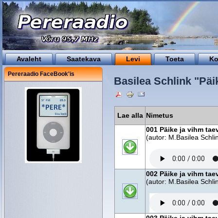
Avaleht
Saatekava
Levi
Toeta
Ko
Pereraadio FaceBook'is
Basilea Schlink "Päi
Lae alla
Nimetus
001 Päike ja vihm tae
(autor: M.Basilea Schlin
002 Päike ja vihm tae
(autor: M.Basilea Schlin