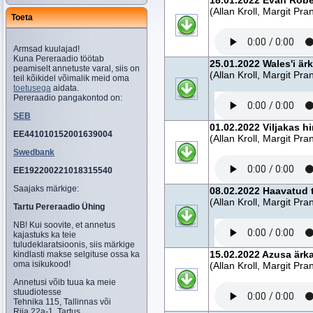
18.01.2022 Evan Robe
(Allan Kroll, Margit Pra
Toeta
Armsad kuulajad!
Kuna Pereraadio töötab
25.01.2022 Wales'i är
peamiselt annetuste varal, siis on
(Allan Kroll, Margit Pra
teil kõikidel võimalik meid oma
toetusega
aidata.
Pereraadio pangakontod on:
SEB
01.02.2022 Viljakas 
EE441010152001639004
(Allan Kroll, Margit Pra
Swedbank
EE192200221018315540
Saajaks märkige:
08.02.2022 Haavatud 
(Allan Kroll, Margit Pra
Tartu Pereraadio Ühing
NB! Kui soovite, et annetus
kajastuks ka teie
tuludeklaratsioonis, siis märkige
15.02.2022 Azusa ärk
kindlasti makse selgituse ossa ka
oma isikukood!
(Allan Kroll, Margit Pra
Annetusi võib tuua ka meie
stuudiotesse
Tehnika 115, Tallinnas või
Riia 22a-1, Tartus