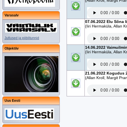
(Allan Kroll, Margit Pra
Varasalv
07.06.2022 Elu Sõna 
(Iiri Hermaküla, Allan K
Jutlused ja piiblitunnid
14.06.2022 Vaimuilmi
Objektiiv
(Iiri Hermaküla, Allan K
21.06.2022 Kogudus 2
(Allan Kroll, Margit Pra
Uus Eesti