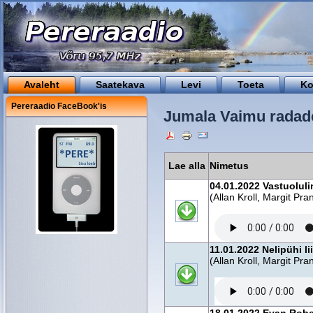
Avaleht
Saatekava
Levi
Toeta
Ko
Pereraadio FaceBook'is
Jumala Vaimu radade
Lae alla
Nimetus
04.01.2022 Vastuolul
(Allan Kroll, Margit Pra
11.01.2022 Nelipühi 
(Allan Kroll, Margit Pra