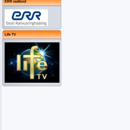
ERR uudised
Life TV