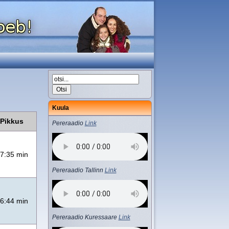
Kuula
Pikkus
Pereraadio
Link
7:35 min
Pereraadio Tallinn
Link
6:44 min
Pereraadio Kuressaare
Link