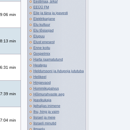
Eestimaa, ärka!
EEÜÜ FM
Eile ja täna ja igavesti
9:06 min
Elektrikarjane
Elu kultuur
Elu tõsiasjad
Elupuu
8:13 min
Elust enesest
Enne koitu
Gospelmix
Harta raamatutund
Heategu
6:31 min
Heldurssoni ja Adupoja jututuba
Helikeel
Hingevaod
Hommikupalvus
7:39 min
Hõimurahvaste aeg
Igavikukaja
Igihaljas inimene
Ihu, hing ja vaim
Iisrael ja meie
7:04 min
Iisraeli minutid
Ilmaelu