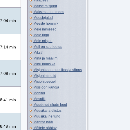
Maapäev
Maitse misjonit
Maksimaalne mees
Meestejutud
7:04 min
Meeste hommik
Meie inimesed
Meie lugu
Meie misjon
Meil on see lootus
7:14 min
Miks?
Mina ja maailm
Minu muusika
Misjonikoor muusikas ja sõnas
7:09 min
Misjoniminutid
Misjonipeegel
Missioonikandja
Monitor
Mosaiik
8:41 min
Muudetud elude lood
Muusika ja ülistus
Muusikaline tund
Märtrite hääl
8:49 min
Mõttele nähtav