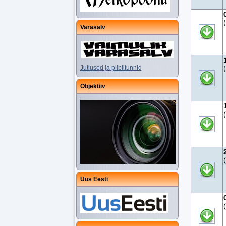
Varasalv
Jutlused ja piiblitunnid
Objektiiv
Uus Eesti