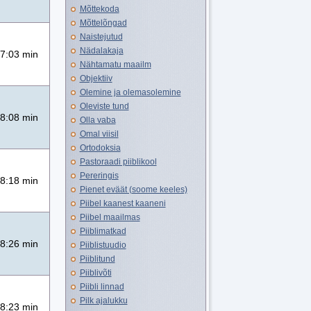
Mõttekoda
Mõttelõngad
Naistejutud
Nädalakaja
7:03 min
Nähtamatu maailm
Objektiiv
Olemine ja olemasolemine
Oleviste tund
8:08 min
Olla vaba
Omal viisil
Ortodoksia
Pastoraadi piiblikool
Pereringis
8:18 min
Pienet eväät (soome keeles)
Piibel kaanest kaaneni
Piibel maailmas
Piiblimatkad
8:26 min
Piiblistuudio
Piiblitund
Piiblivõti
Piibli linnad
Pilk ajalukku
8:23 min