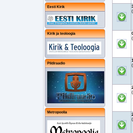
Eesti Kirik
Kirik ja teoloogia
Pildiraadio
Metropoolia