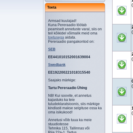
Toeta
Armsad kuulajad!
Kuna Pereraadio töötab
peamiselt annetuste varal, siis on
teil kõikidel võimalik meid oma
toetusega
aidata.
Pereraadio pangakontod on:
SEB
EE441010152001639004
Swedbank
EE192200221018315540
Saajaks märkige:
Tartu Pereraadio Ühing
NB! Kui soovite, et annetus
kajastuks ka teie
tuludeklaratsioonis, siis märkige
kindlasti makse selgituse ossa ka
oma isikukood!
Annetusi võib tuua ka meie
stuudiotesse
Tehnika 115, Tallinnas või
Riia 22a-1, Tartus