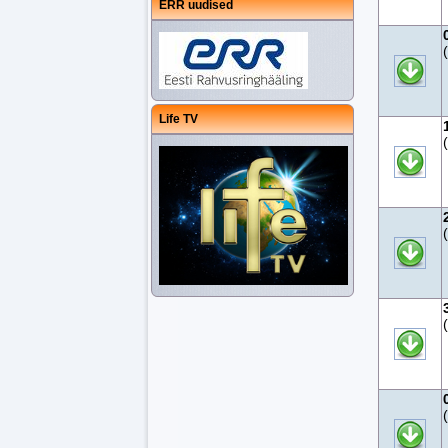
ERR uudised
Life TV