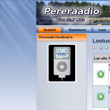
Avaleht
Saatekava
Levi
Pereraadio FaceBook'is
Lootus
Lae alla