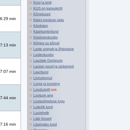
Kool ja kirik
KUS on kasvukoht
Kõnetused
6:29 min
Käies looduse radu
Käsikäes
Käärkambritund
Külalisestuudio
Kõiges su kõrval
7:13 min
Laste unejutt ja õhtupalve
Lastestuudio
Laudate Dominum
Laulan suust ja südamest
7:07 min
Leeritund
Linnulennul
Looja ja looming
Looduspilt
uus
Lootuse aeg
7:44 min
Lootusõpetuse lugu
Luterlik tund
Luulehetk
Läbi Iisraeli
7:16 min
Lävepaku lood