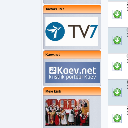
Taevas TV7
Kaev.net
Meie kirik