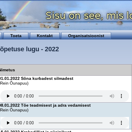
Toeta
Kontakt
Organisatsioonist
õpetuse lugu - 2022
Nimetus
01.01.2022 Sõna kurbadest silmadest
(Rein Õunapuu)
08.01.2022 Tõe teadmisest ja adra vedamisest
(Rein Õunapuu)