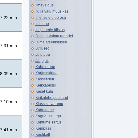
Ilmavalgus
Ilu ja valu muusikas
7:22 min
Imelise eluloo osa
Inimene
Inspireeriv ülistus
Jumala Vaimu radadel
Jumalateenistused
7:31 min
Jutlused
Jututuba
Järjejutt
Kaheterane
Karjasekirjad
8:09 min
Kassetiriiul
Keikkabussi
Keset küla
Kirikulehe pooltund
7:10 min
Klassika varamu
Kodutunne
Koguduse lugu
Kohtume Tartus
Kompass
7:41 min
Koolikell