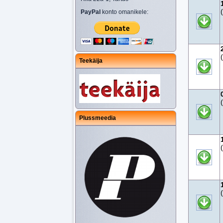
PayPal
konto omanikele:
Teekäija
Plussmeedia