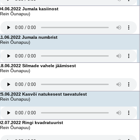
04.06.2022 Jumala kasiinost
(Rein Õunapuu)
11.06.2022 Jumala numbrist
(Rein Õunapuu)
18.06.2022 Silmade vahele jäämisest
(Rein Õunapuu)
25.06.2022 Kasvõi natukesest taevatulest
(Rein Õunapuu)
02.07.2022 Ringi kvadratuurist
(Rein Õunapuu)