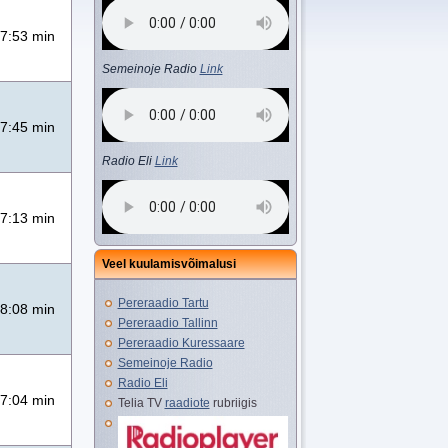
7:53 min
Semeinoje Radio
Link
7:45 min
Radio Eli
Link
7:13 min
Veel kuulamisvõimalusi
Pereraadio Tartu
8:08 min
Pereraadio Tallinn
Pereraadio Kuressaare
Semeinoje Radio
Radio Eli
7:04 min
Telia TV
raadiote
rubriigis