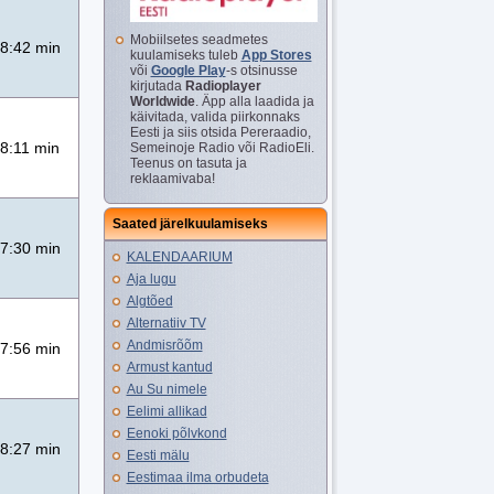
Mobiilsetes seadmetes
8:42 min
kuulamiseks tuleb
App Stores
või
Google Play
-s otsinusse
kirjutada
Radioplayer
Worldwide
. Äpp alla laadida ja
käivitada, valida piirkonnaks
Eesti ja siis otsida Pereraadio,
8:11 min
Semeinoje Radio või RadioEli.
Teenus on tasuta ja
reklaamivaba!
Saated järelkuulamiseks
7:30 min
KALENDAARIUM
Aja lugu
Algtõed
Alternatiiv TV
Andmisrõõm
7:56 min
Armust kantud
Au Su nimele
Eelimi allikad
Eenoki põlvkond
8:27 min
Eesti mälu
Eestimaa ilma orbudeta