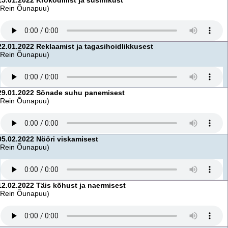
15.01.2022 Krokodillist ja süsinikust
(Rein Õunapuu)
22.01.2022 Reklaamist ja tagasihoidlikkusest
(Rein Õunapuu)
29.01.2022 Sõnade suhu panemisest
(Rein Õunapuu)
05.02.2022 Nööri viskamisest
(Rein Õunapuu)
12.02.2022 Täis kõhust ja naermisest
(Rein Õunapuu)