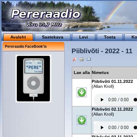
Avaleht
Saatekava
Levi
Toeta
Ko
Pereraadio FaceBook'is
Piiblivõti - 2022 - 11
Lae alla
Nimetus
Piiblivõti 01.11.2022
(Allan Kroll)
Piiblivõti 02.11.2022
(Allan Kroll)