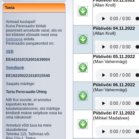
Piiblivõti 03.11.2022
(Allan Kroll)
Toeta
Armsad kuulajad!
Kuna Pereraadio töötab
Piiblivõti 04.11.2022
peamiselt annetuste varal, siis on
(Allan Kroll)
teil kõikidel võimalik meid oma
toetusega
aidata.
Pereraadio pangakontod on:
SEB
Piiblivõti 05.11.2022
EE441010152001639004
(Mari Vahermägi)
Swedbank
EE192200221018315540
Saajaks märkige:
Piiblivõti 06.11.2022
(Mari Vahermägi)
Tartu Pereraadio Ühing
NB! Kui soovite, et annetus
kajastuks ka teie
tuludeklaratsioonis, siis märkige
Piiblivõti 07.11.2022
kindlasti makse selgituse ossa ka
oma isikukood!
(Mihkel Madalvee)
Annetusi võib tuua ka meie
stuudiotesse
Tehnika 115, Tallinnas või
Riia 22a-1, Tartus