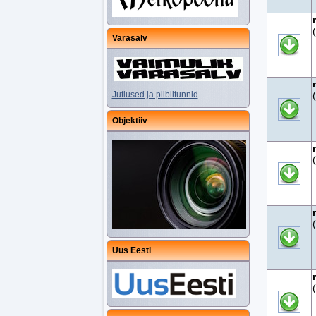
Varasalv
Jutlused ja piiblitunnid
Objektiiv
Uus Eesti