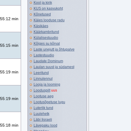
Kool ja kirik
KUS on kasvukoht
Kõnetused
55:12 min
Käies looduse radu
Käsikäes
Käärkambritund
Külalisestuudio
Kõiges su kõrval
55:15 min
Laste unejutt ja õhtupalve
Lastestuudio
Laudate Dominum
Laulan suust ja südamest
55:19 min
Leeritund
Linnulennul
Looja ja looming
Looduspilt
uus
Lootuse aeg
55:19 min
Lootusõpetuse lugu
Luterlik tund
Luulehetk
Läbi Iisraeli
55:18 min
Lävepaku lood