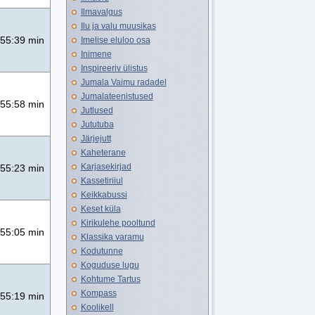
Ilmavalgus
Ilu ja valu muusikas
55:39 min
Imelise eluloo osa
Inimene
Inspireeriv ülistus
Jumala Vaimu radadel
Jumalateenistused
55:58 min
Jutlused
Jututuba
Järjejutt
Kaheterane
Karjasekirjad
55:23 min
Kassetiriiul
Keikkabussi
Keset küla
Kirikulehe pooltund
55:05 min
Klassika varamu
Kodutunne
Koguduse lugu
Kohtume Tartus
Kompass
55:19 min
Koolikell