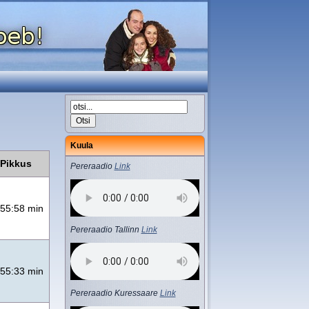
Kuula
Pikkus
Pereraadio
Link
55:58 min
Pereraadio Tallinn
Link
55:33 min
Pereraadio Kuressaare
Link