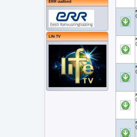
ERR uudised
Life TV