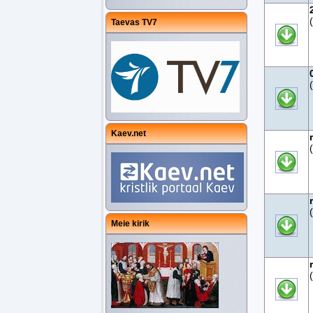
Taevas TV7
Kaev.net
Meie kirik