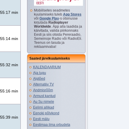
Mobiilsetes seadmetes
55:17 min
kuulamiseks tuleb
App Stores
või
Google Play
-s otsinusse
kirjutada
Radioplayer
Worldwide
. Äpp alla laadida ja
käivitada, valida piirkonnaks
Eesti ja siis otsida Pereraadio,
55:14 min
Semeinoje Radio või RadioEli.
Teenus on tasuta ja
reklaamivaba!
Saated järelkuulamiseks
55:32 min
KALENDAARIUM
Aja lugu
Algtõed
Alternatiiv TV
Andmisrõõm
55:16 min
Armust kantud
Au Su nimele
Eelimi allikad
Eenoki põlvkond
55:39 min
Eesti mälu
Eestimaa ilma orbudeta