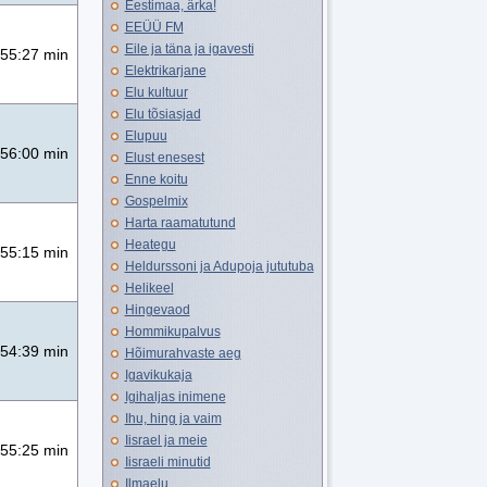
Eestimaa, ärka!
EEÜÜ FM
Eile ja täna ja igavesti
55:27 min
Elektrikarjane
Elu kultuur
Elu tõsiasjad
Elupuu
56:00 min
Elust enesest
Enne koitu
Gospelmix
Harta raamatutund
Heategu
55:15 min
Heldurssoni ja Adupoja jututuba
Helikeel
Hingevaod
Hommikupalvus
54:39 min
Hõimurahvaste aeg
Igavikukaja
Igihaljas inimene
Ihu, hing ja vaim
Iisrael ja meie
55:25 min
Iisraeli minutid
Ilmaelu