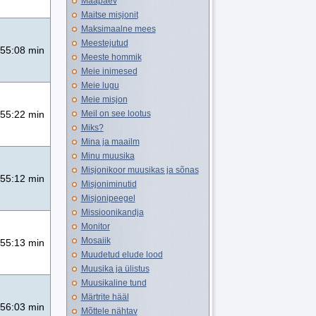
Maapäev
Maitse misjonit
Maksimaalne mees
Meestejutud
55:08 min
Meeste hommik
Meie inimesed
Meie lugu
Meie misjon
Meil on see lootus
55:22 min
Miks?
Mina ja maailm
Minu muusika
Misjonikoor muusikas ja sõnas
55:12 min
Misjoniminutid
Misjonipeegel
Missioonikandja
Monitor
Mosaiik
55:13 min
Muudetud elude lood
Muusika ja ülistus
Muusikaline tund
Märtrite hääl
56:03 min
Mõttele nähtav