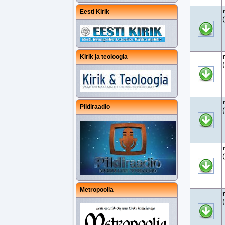
Eesti Kirik
Kirik ja teoloogia
Pildiraadio
Metropoolia