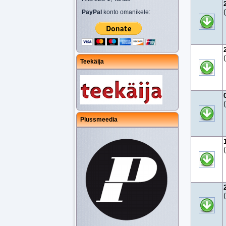
PayPal
konto omanikele:
Teekäija
Plussmeedia