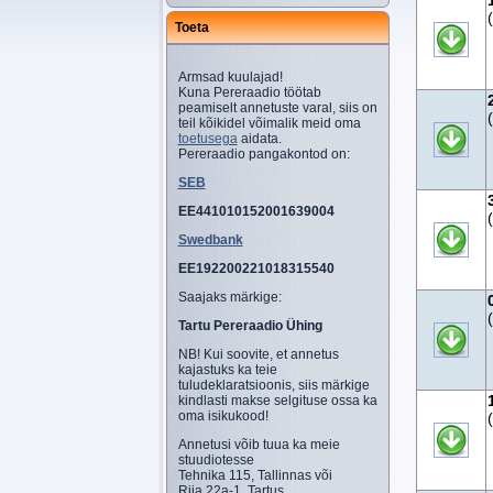
Toeta
Armsad kuulajad!
Kuna Pereraadio töötab
peamiselt annetuste varal, siis on
teil kõikidel võimalik meid oma
toetusega
aidata.
Pereraadio pangakontod on:
SEB
EE441010152001639004
Swedbank
EE192200221018315540
Saajaks märkige:
Tartu Pereraadio Ühing
NB! Kui soovite, et annetus
kajastuks ka teie
tuludeklaratsioonis, siis märkige
kindlasti makse selgituse ossa ka
oma isikukood!
Annetusi võib tuua ka meie
stuudiotesse
Tehnika 115, Tallinnas või
Riia 22a-1, Tartus