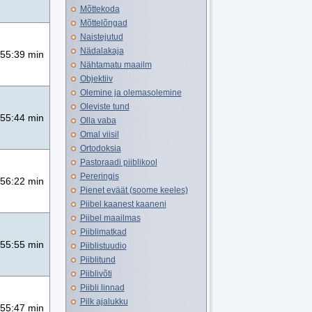
Mõttekoda
Mõttelõngad
Naistejutud
Nädalakaja
55:39 min
Nähtamatu maailm
Objektiiv
Olemine ja olemasolemine
Oleviste tund
55:44 min
Olla vaba
Omal viisil
Ortodoksia
Pastoraadi piiblikool
Pereringis
56:22 min
Pienet eväät (soome keeles)
Piibel kaanest kaaneni
Piibel maailmas
Piiblimatkad
55:55 min
Piiblistuudio
Piiblitund
Piiblivõti
Piibli linnad
Pilk ajalukku
55:47 min