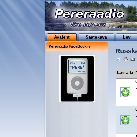
Avaleht
Saatekava
Levi
Pereraadio FaceBook'is
Russka
Lae alla