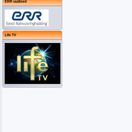
ERR uudised
Life TV