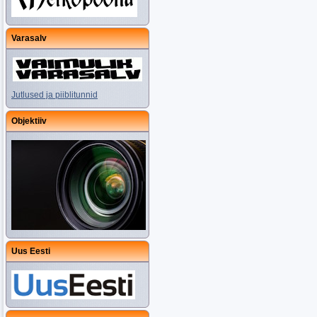
Varasalv
Jutlused ja piiblitunnid
Objektiiv
Uus Eesti