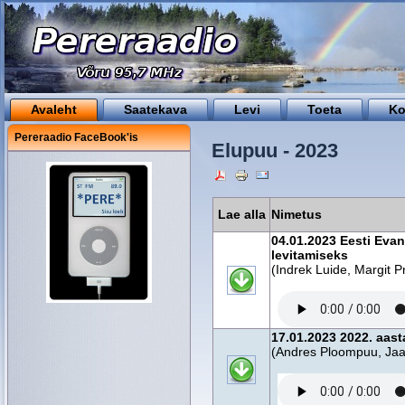
Avaleht
Saatekava
Levi
Toeta
Ko
Pereraadio FaceBook'is
Elupuu - 2023
Lae alla
Nimetus
04.01.2023 Eesti Evan
levitamiseks
(Indrek Luide, Margit P
17.01.2023 2022. aas
(Andres Ploompuu, Ja