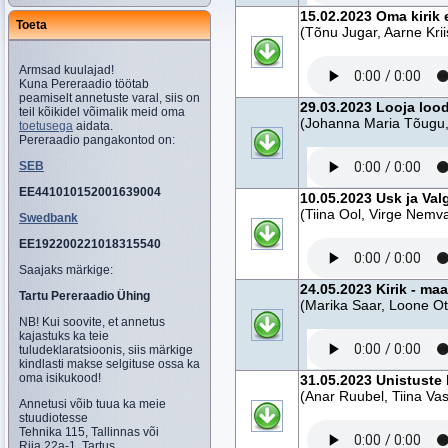
15.02.2023 Oma kirik 
Toeta
(Tõnu Jugar, Aarne Krii
Armsad kuulajad!
Kuna Pereraadio töötab
peamiselt annetuste varal, siis on
29.03.2023 Looja loo
teil kõikidel võimalik meid oma
(Johanna Maria Tõugu, 
toetusega
aidata.
Pereraadio pangakontod on:
SEB
EE441010152001639004
10.05.2023 Usk ja Va
(Tiina Ool, Virge Nemva
Swedbank
EE192200221018315540
Saajaks märkige:
24.05.2023 Kirik - ma
Tartu Pereraadio Ühing
(Marika Saar, Loone Ot
NB! Kui soovite, et annetus
kajastuks ka teie
tuludeklaratsioonis, siis märkige
kindlasti makse selgituse ossa ka
oma isikukood!
31.05.2023 Unistuste 
(Anar Ruubel, Tiina Vas
Annetusi võib tuua ka meie
stuudiotesse
Tehnika 115, Tallinnas või
Riia 22a-1, Tartus