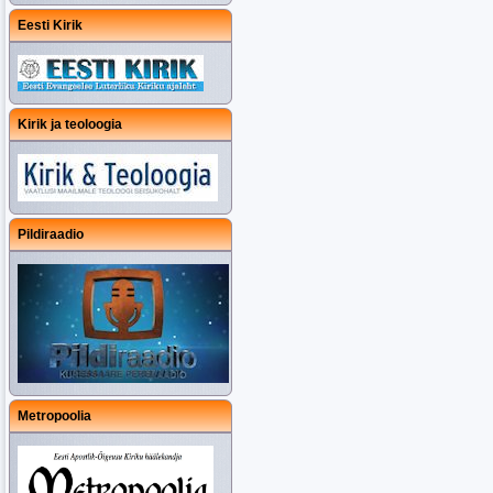
Eesti Kirik
Kirik ja teoloogia
Pildiraadio
Metropoolia