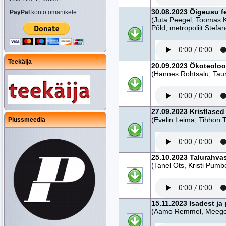
30.08.2023 Õigeusu f
PayPal
konto omanikele:
(Juta Peegel, Toomas 
Põld, metropoliit Stefa
Teekäija
20.09.2023 Ökoteoloo
(Hannes Rohtsalu, Tauri
27.09.2023 Kristlased 
(Evelin Leima, Tihhon 
Plussmeedia
25.10.2023 Talurahvas 
(Tanel Ots, Kristi Pumb
15.11.2023 Isadest ja
(Aamo Remmel, Meego 