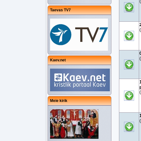
Taevas TV7
Kaev.net
Meie kirik