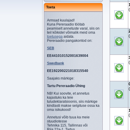
Toeta
Armsad kuulajad!
Kuna Pereraadio töötab
peamiselt annetuste varal, siis on
teil kõikidel võimalik meid oma
toetusega
aidata.
Pereraadio pangakontod on:
SEB
EE441010152001639004
Swedbank
EE192200221018315540
Saajaks märkige:
Tartu Pereraadio Ühing
NB! Kui soovite, et annetus
kajastuks ka teie
tuludeklaratsioonis, siis märkige
kindlasti makse selgituse ossa ka
oma isikukood!
Annetusi võib tuua ka meie
stuudiotesse
Tehnika 115, Tallinnas või
Riia 22a-1, Tartus