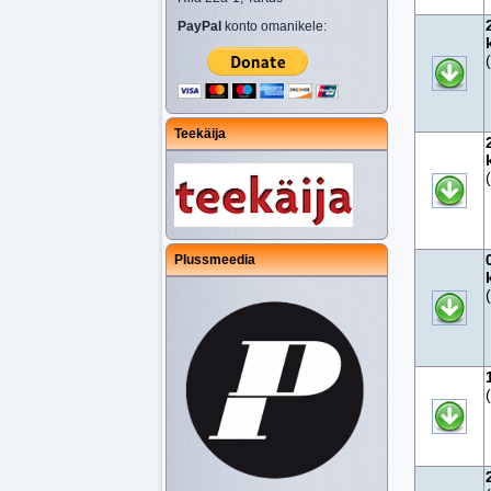
PayPal
konto omanikele:
Teekäija
Plussmeedia