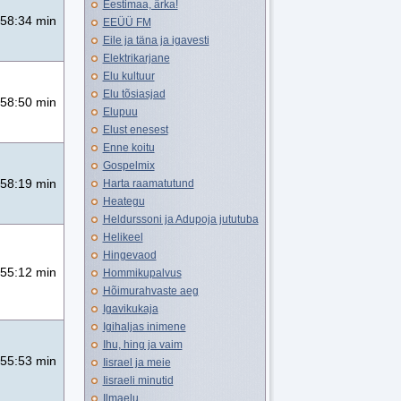
Eestimaa, ärka!
58:34 min
EEÜÜ FM
Eile ja täna ja igavesti
Elektrikarjane
Elu kultuur
Elu tõsiasjad
58:50 min
Elupuu
Elust enesest
Enne koitu
Gospelmix
58:19 min
Harta raamatutund
Heategu
Heldurssoni ja Adupoja jututuba
Helikeel
Hingevaod
55:12 min
Hommikupalvus
Hõimurahvaste aeg
Igavikukaja
Igihaljas inimene
Ihu, hing ja vaim
55:53 min
Iisrael ja meie
Iisraeli minutid
Ilmaelu