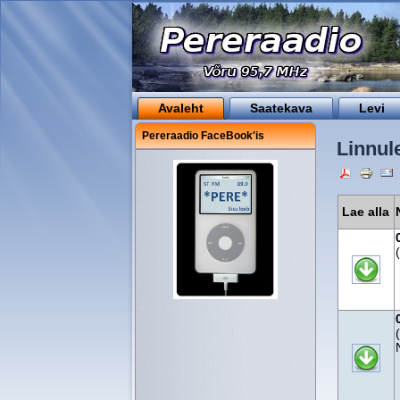
Avaleht
Saatekava
Levi
Pereraadio FaceBook'is
Linnul
Lae alla