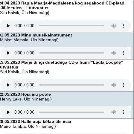
24.04.2023 Rapla Maarja-Magdaleena kog segakoori CD-plaadi
"Jälle tulen..." tutvustus
(Siiri Kalvik, Ülo Niinemägi)
01.05.2023 Minu muusikainstrument
(Mihkel Metsala, Ülo Niinemägi)
15.05.2023 Marje Singi duettidega CD-albumi "Laula Loojale"
tutvustus
(Siiri Kalvik, Ülo Niinemägi)
22.05.2023 Hoia mu poole
(Henry Laks, Ülo Niinemägi)
29.05.2023 Halleluuja kõlab üle maa
(Mairo Tambla, Ülo Niinemägi)