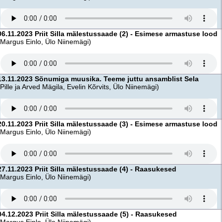
06.11.2023 Priit Silla mälestussaade (2) - Esimese armastuse lood
(Margus Einlo, Ülo Niinemägi)
13.11.2023 Sõnumiga muusika. Teeme juttu ansamblist Sela
(Pille ja Arved Mägila, Evelin Kõrvits, Ülo Niinemägi)
20.11.2023 Priit Silla mälestussaade (3) - Esimese armastuse lood
(Margus Einlo, Ülo Niinemägi)
27.11.2023 Priit Silla mälestussaade (4) - Raasukesed
(Margus Einlo, Ülo Niinemägi)
04.12.2023 Priit Silla mälestussaade (5) - Raasukesed