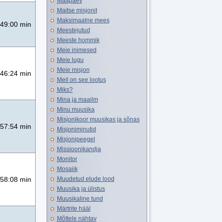
Maapäev
Maitse misjonit
Maksimaalne mees
49:00 min
Meestejutud
Meeste hommik
Meie inimesed
Meie lugu
Meie misjon
46:24 min
Meil on see lootus
Miks?
Mina ja maailm
Minu muusika
Misjonikoor muusikas ja sõnas
57:54 min
Misjoniminutid
Misjonipeegel
Missioonikandja
Monitor
Mosaiik
Muudetud elude lood
58:08 min
Muusika ja ülistus
Muusikaline tund
Märtrite hääl
Mõttele nähtav