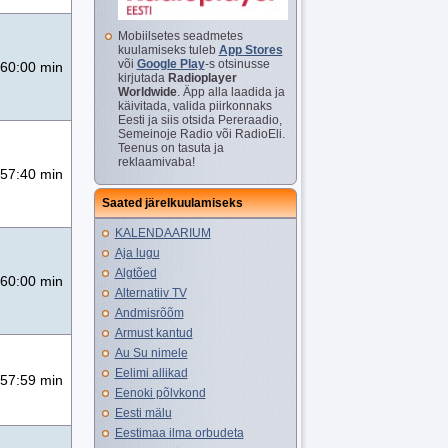
Mobiilsetes seadmetes
kuulamiseks tuleb
App Stores
või
Google Play
-s otsinusse
60:00 min
kirjutada
Radioplayer
Worldwide
. Äpp alla laadida ja
käivitada, valida piirkonnaks
Eesti ja siis otsida Pereraadio,
Semeinoje Radio või RadioEli.
Teenus on tasuta ja
reklaamivaba!
57:40 min
Saated järelkuulamiseks
KALENDAARIUM
Aja lugu
Algtõed
60:00 min
Alternatiiv TV
Andmisrõõm
Armust kantud
Au Su nimele
Eelimi allikad
57:59 min
Eenoki põlvkond
Eesti mälu
Eestimaa ilma orbudeta