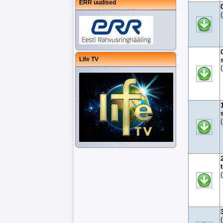
ERR uudised
Life TV