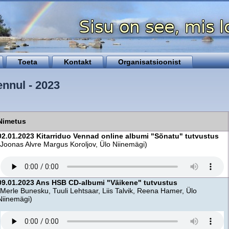
Toeta
Kontakt
Organisatsioonist
ennul - 2023
Nimetus
02.01.2023 Kitarriduo Vennad online albumi "Sõnatu" tutvustus
(Joonas Alvre Margus Koroljov, Ülo Niinemägi)
09.01.2023 Ans HSB CD-albumi "Väikene" tutvustus
(Merle Bunesku, Tuuli Lehtsaar, Liis Talvik, Reena Hamer, Ülo
Niinemägi)