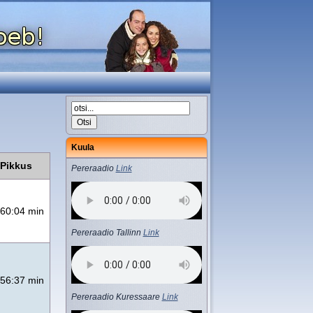
Kuula
Pikkus
Pereraadio
Link
60:04 min
Pereraadio Tallinn
Link
56:37 min
Pereraadio Kuressaare
Link