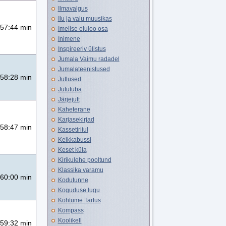
Ilmavalgus
Ilu ja valu muusikas
57:44 min
Imelise eluloo osa
Inimene
Inspireeriv ülistus
Jumala Vaimu radadel
Jumalateenistused
58:28 min
Jutlused
Jututuba
Järjejutt
Kaheterane
Karjasekirjad
58:47 min
Kassetiriiul
Keikkabussi
Keset küla
Kirikulehe pooltund
Klassika varamu
60:00 min
Kodutunne
Koguduse lugu
Kohtume Tartus
Kompass
Koolikell
59:32 min