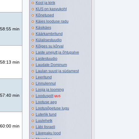
Kool ja kirik
KUS on kasvukoht
Kõnetused
Käies looduse radu
Käsikäes
58:55 min
Käärkambritund
Külalisestuudio
Kõiges su kõrval
Laste unejutt ja õhtupalve
Lastestuudio
58:13 min
Laudate Dominum
Laulan suust ja südamest
Leeritund
Linnulennul
Looja ja looming
57:40 min
Looduspilt
uus
Lootuse aeg
Lootusõpetuse lugu
Luterlik tund
Luulehetk
60:00 min
Läbi Iisraeli
Lävepaku lood