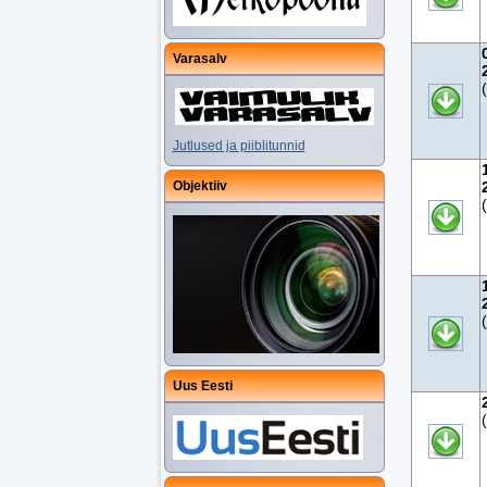
Varasalv
Jutlused ja piiblitunnid
Objektiiv
Uus Eesti