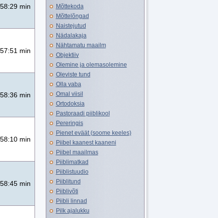
58:29 min
Mõttekoda
Mõttelõngad
Naistejutud
Nädalakaja
Nähtamatu maailm
57:51 min
Objektiiv
Olemine ja olemasolemine
Oleviste tund
Olla vaba
Omal viisil
58:36 min
Ortodoksia
Pastoraadi piiblikool
Pereringis
Pienet eväät (soome keeles)
58:10 min
Piibel kaanest kaaneni
Piibel maailmas
Piiblimatkad
Piiblistuudio
Piiblitund
58:45 min
Piiblivõti
Piibli linnad
Pilk ajalukku