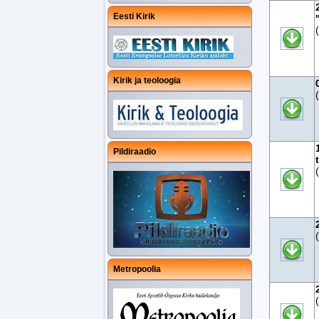
Eesti Kirik
Kirik ja teoloogia
Pildiraadio
Metropoolia