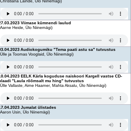
(Christiana Lainde, Ülo Niinemägi)
27.03.2023 Viimase kümnendi laulud
(Aarne Heide, Ülo Niinemägi)
03.04.2023 Audiokogumiku "Tema paati astu sa" tutvustus
(Ülle ja Toomas Vooglaid, Ülo Niinemägi)
10.04.2023 EELK Kärla koguduse naiskoori Kargell vastse CD-
plaadi "Laula rõõmsalt mu hing" tutvustus
(Ülle Vallaste, Aime Haamer, Mahta Aksalu, Ülo Niinemägi)
17.04.2023 Jumalat ülistades
(Aaron Usin, Ülo Niinemägi)