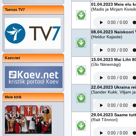
01.04.2023 Meie elu 
(Madis ja Mirjam Kivisil
Taevas TV7
08.04.2023 Naiskoori
(Heldur Kajaste)
Kaev.net
15.04.2023 Mai Liht 8
(Ülo Niinemägi)
22.04.2023 Ukraina re
(Sander Kukk, Viljam ja
Meie kirik
29.04.2023 Saame tutt
(Rait Tõnnori)