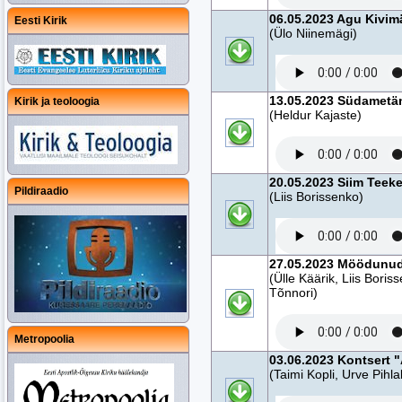
06.05.2023 Agu Kivim
Eesti Kirik
(Ülo Niinemägi)
13.05.2023 Südametä
Kirik ja teoloogia
(Heldur Kajaste)
20.05.2023 Siim Teeke
Pildiraadio
(Liis Borissenko)
27.05.2023 Möödunud 
(Ülle Käärik, Liis Bori
Tõnnori)
Metropoolia
03.06.2023 Kontsert
(Taimi Kopli, Urve Pihla