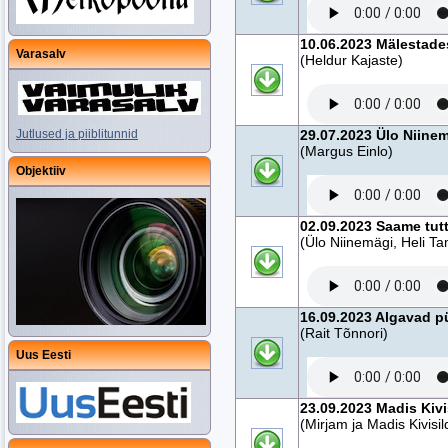
10.06.2023 Mälestade
Varasalv
(Heldur Kajaste)
Jutlused ja piiblitunnid
29.07.2023 Ülo Niine
(Margus Einlo)
Objektiiv
02.09.2023 Saame tut
(Ülo Niinemägi, Heli 
16.09.2023 Algavad p
(Rait Tõnnori)
Uus Eesti
23.09.2023 Madis Kivi
(Mirjam ja Madis Kivisil