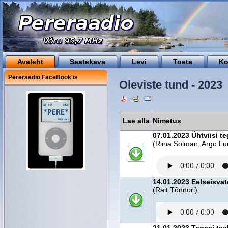
Avaleht
Saatekava
Levi
Toeta
Ko
Pereraadio FaceBook'is
Oleviste tund - 2023
Lae alla
Nimetus
07.01.2023 Ühtviisi 
(Riina Solman, Argo Lu
14.01.2023 Eelseisvat
(Rait Tõnnori)