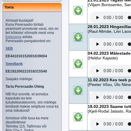
21.01.2023 Tagasi te
(Viljam Borissenko, San
Toeta
Armsad kuulajad!
Kuna Pereraadio töötab
28.01.2023 Hingesilla
peamiselt annetuste varal, siis on
(Raul Altmäe, Liivi Laos
teil kõikidel võimalik meid oma
toetusega
aidata.
Pereraadio pangakontod on:
SEB
04.02.2023 Mälestades
EE441010152001639004
(Heldur Kajaste)
Swedbank
EE192200221018315540
Saajaks märkige:
11.02.2023 Kes teeb p
(Peeter Võsu, Ülo Niin
Tartu Pereraadio Ühing
NB! Kui soovite, et annetus
kajastuks ka teie
tuludeklaratsioonis, siis märkige
18.02.2023 Saame tutt
kindlasti makse selgituse ossa ka
oma isikukood!
(Kjell-Rodal Jalasto, Ra
Annetusi võib tuua ka meie
stuudiotesse
Tehnika 115, Tallinnas või
Riia 22a-1, Tartus