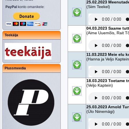
25.02.2023 Meenutade
(Siim Teekel)
PayPal
konto omanikele:
04.03.2023 Saame tut
(Aime Uuemõis, Rait Tõ
Teekäija
11.03.2023 Meie elu 
(Hanna ja Veljo Kaptein
Plussmeedia
18.03.2023 Toetame tr
(Veljo Kaptein)
25.03.2023 Arnold Tur
(Ülo Niinemägi)