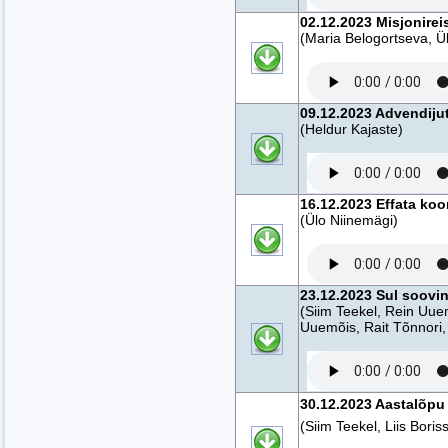
02.12.2023 Misjonireis
(Maria Belogortseva, Ü
09.12.2023 Advendiju
(Heldur Kajaste)
16.12.2023 Effata koo
(Ülo Niinemägi)
23.12.2023 Sul soovin 
(Siim Teekel, Rein Uuem
Uuemõis, Rait Tõnnori,
30.12.2023 Aastalõpu f
(Siim Teekel, Liis Boris