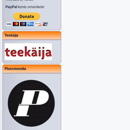
PayPal
konto omanikele:
Teekäija
Plussmeedia