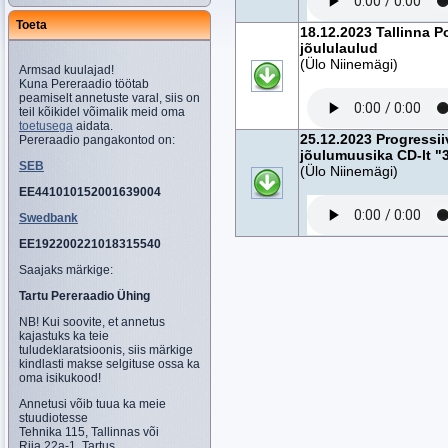
Toeta
18.12.2023 Tallinna P
jõululaulud
(Ülo Niinemägi)
Armsad kuulajad!
Kuna Pereraadio töötab
peamiselt annetuste varal, siis on
teil kõikidel võimalik meid oma
toetusega
aidata.
25.12.2023 Progressii
Pereraadio pangakontod on:
jõulumuusika CD-lt "
SEB
(Ülo Niinemägi)
EE441010152001639004
Swedbank
EE192200221018315540
Saajaks märkige:
Tartu Pereraadio Ühing
NB! Kui soovite, et annetus
kajastuks ka teie
tuludeklaratsioonis, siis märkige
kindlasti makse selgituse ossa ka
oma isikukood!
Annetusi võib tuua ka meie
stuudiotesse
Tehnika 115, Tallinnas või
Riia 22a-1, Tartus