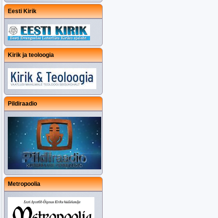
Eesti Kirik
Kirik ja teoloogia
Pildiraadio
Metropoolia