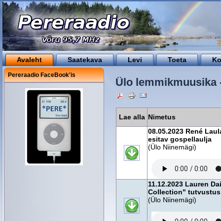
Avaleht
Saatekava
Levi
Toeta
Ko
Pereraadio FaceBook'is
Ülo lemmikmuusika 
Lae alla
Nimetus
08.05.2023 René Laula
esitav gospellaulja
(Ülo Niinemägi)
11.12.2023 Lauren Da
Collection" tutvustus
(Ülo Niinemägi)