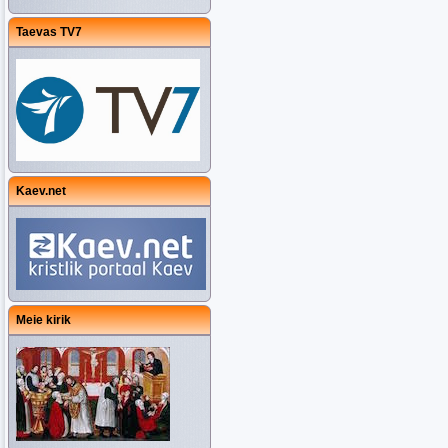
Taevas TV7
Kaev.net
Meie kirik