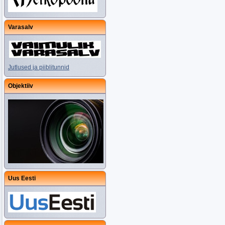
Varasalv
Jutlused ja piiblitunnid
Objektiiv
Uus Eesti