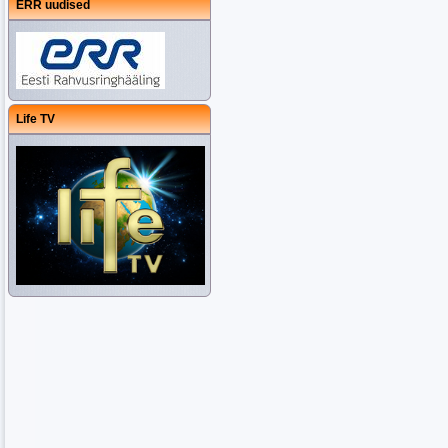
ERR uudised
Life TV