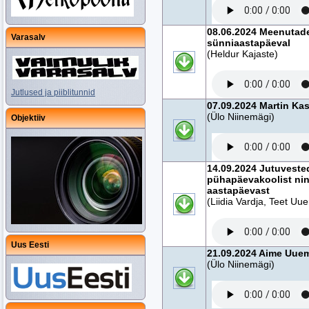
08.06.2024 Meenutade
Varasalv
sünniaastapäeval
(Heldur Kajaste)
Jutlused ja piiblitunnid
07.09.2024 Martin Ka
(Ülo Niinemägi)
Objektiiv
14.09.2024 Jutuvested
pühapäevakoolist nin
aastapäevast
(Liidia Vardja, Teet Uu
Uus Eesti
21.09.2024 Aime Uue
(Ülo Niinemägi)