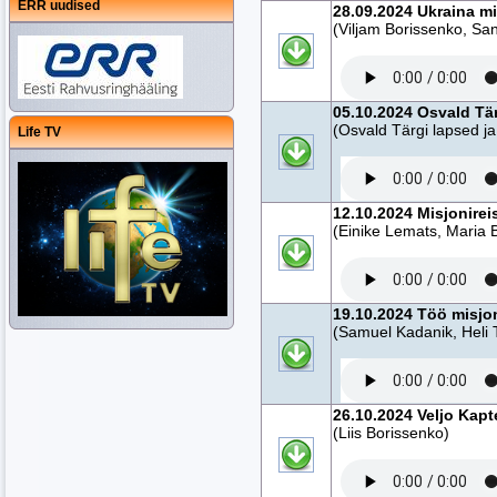
ERR uudised
28.09.2024 Ukraina m
(Viljam Borissenko, San
05.10.2024 Osvald Tär
(Osvald Tärgi lapsed ja
Life TV
12.10.2024 Misjonireis
(Einike Lemats, Maria 
19.10.2024 Töö misjo
(Samuel Kadanik, Hel
26.10.2024 Veljo Kapt
(Liis Borissenko)