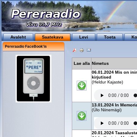
Avaleht
Saatekava
Levi
Toeta
Ko
Pereraadio FaceBook'is
Lae alla
Nimetus
06.01.2024 Mis on ini
kirjutised
(Heldur Kajaste)
13.01.2024 In Memoria
(Ülo Niinemägi)
20.01.2024 Taasalusta