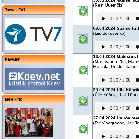
30.03.2024 Vaiksel l
(Rein Uuemõis)
Taevas TV7
06.04.2024 Saame tutt
(Liis Borissenko)
13.04.2024 Mälestus h
Kaev.net
(Mari Vahermägi, Mehis
Metsala, Heldur Kajast
20.04.2024 Ülle Kääri
(Ülle Käärik, Rait Tõnno
Meie kirik
27.04.2024 Usuõe tee
(Evi Vinogradov, Heli