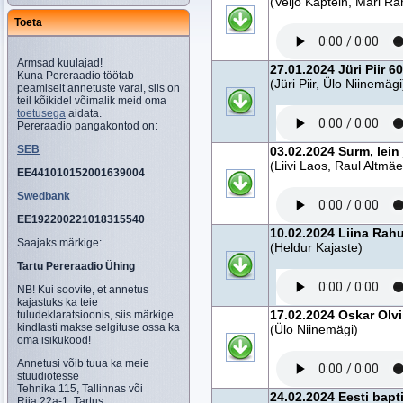
(Veljo Kaptein, Mari Ra
Toeta
Armsad kuulajad!
27.01.2024 Jüri Piir 60
Kuna Pereraadio töötab
(Jüri Piir, Ülo Niinemägi
peamiselt annetuste varal, siis on
teil kõikidel võimalik meid oma
toetusega
aidata.
Pereraadio pangakontod on:
SEB
03.02.2024 Surm, lein
(Liivi Laos, Raul Altmäe
EE441010152001639004
Swedbank
EE192200221018315540
10.02.2024 Liina Rah
Saajaks märkige:
(Heldur Kajaste)
Tartu Pereraadio Ühing
NB! Kui soovite, et annetus
kajastuks ka teie
17.02.2024 Oskar Olvi
tuludeklaratsioonis, siis märkige
kindlasti makse selgituse ossa ka
(Ülo Niinemägi)
oma isikukood!
Annetusi võib tuua ka meie
stuudiotesse
Tehnika 115, Tallinnas või
24.02.2024 Eesti bapt
Riia 22a-1, Tartus