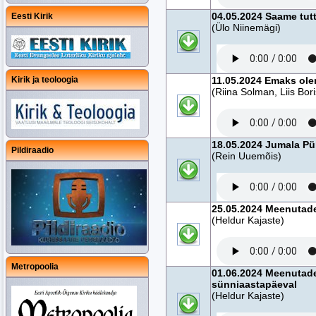
04.05.2024 Saame tut
Eesti Kirik
(Ülo Niinemägi)
Kirik ja teoloogia
11.05.2024 Emaks ole
(Riina Solman, Liis Bor
18.05.2024 Jumala P
Pildiraadio
(Rein Uuemõis)
25.05.2024 Meenutade
(Heldur Kajaste)
Metropoolia
01.06.2024 Meenutade
sünniaastapäeval
(Heldur Kajaste)