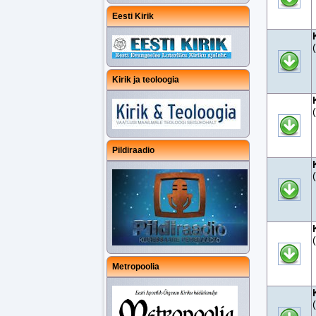
Eesti Kirik
Kirik ja teoloogia
Pildiraadio
Metropoolia