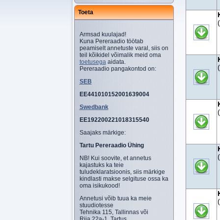
Toeta
Armsad kuulajad!
Kuna Pereraadio töötab
peamiselt annetuste varal, siis on
teil kõikidel võimalik meid oma
toetusega
aidata.
Pereraadio pangakontod on:
SEB
EE441010152001639004
Swedbank
EE192200221018315540
Saajaks märkige:
Tartu Pereraadio Ühing
NB! Kui soovite, et annetus
kajastuks ka teie
tuludeklaratsioonis, siis märkige
kindlasti makse selgituse ossa ka
oma isikukood!
Annetusi võib tuua ka meie
stuudiotesse
Tehnika 115, Tallinnas või
Riia 22a-1, Tartus