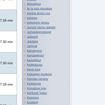
Ilmavalgus
Ilu ja valu muusikas
Imelise eluloo osa
Inimene
7:26 min
Inspireeriv ülistus
Jumala Vaimu radadel
Jumalateenistused
Jutlused
Jututuba
7:30 min
Järjejutt
Kaheterane
Karjasekirjad
Kassetiriiul
7:30 min
Keikkabussi
Keset küla
Kirikulehe pooltund
Klassika varamu
Kodutunne
7:28 min
Koguduse lugu
Kohtume Tartus
Kompass
Koolikell