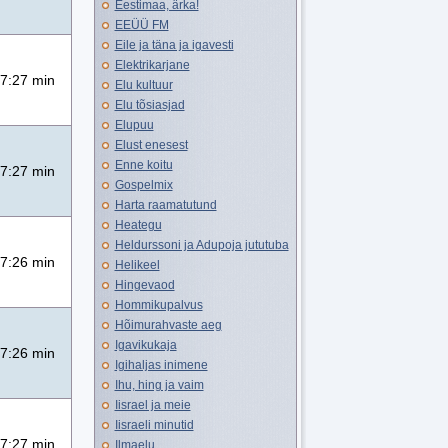
Eestimaa, ärka!
EEÜÜ FM
Eile ja täna ja igavesti
Elektrikarjane
7:27 min
Elu kultuur
Elu tõsiasjad
Elupuu
Elust enesest
Enne koitu
7:27 min
Gospelmix
Harta raamatutund
Heategu
Heldurssoni ja Adupoja jututuba
7:26 min
Helikeel
Hingevaod
Hommikupalvus
Hõimurahvaste aeg
Igavikukaja
7:26 min
Igihaljas inimene
Ihu, hing ja vaim
Iisrael ja meie
Iisraeli minutid
7:27 min
Ilmaelu