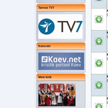
Taevas TV7
Kaev.net
Meie kirik