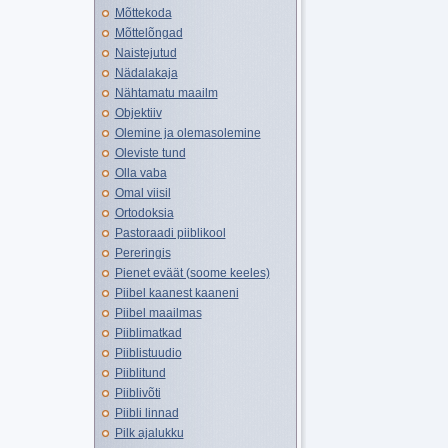
Mõttekoda
Mõttelõngad
Naistejutud
Nädalakaja
Nähtamatu maailm
Objektiiv
Olemine ja olemasolemine
Oleviste tund
Olla vaba
Omal viisil
Ortodoksia
Pastoraadi piiblikool
Pereringis
Pienet eväät (soome keeles)
Piibel kaanest kaaneni
Piibel maailmas
Piiblimatkad
Piiblistuudio
Piiblitund
Piiblivõti
Piibli linnad
Pilk ajalukku