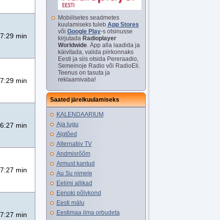
Mobiilsetes seadmetes
kuulamiseks tuleb
App Stores
või
Google Play
-s otsinusse
7:29 min
kirjutada
Radioplayer
Worldwide
. Äpp alla laadida ja
käivitada, valida piirkonnaks
Eesti ja siis otsida Pereraadio,
Semeinoje Radio või RadioEli.
Teenus on tasuta ja
reklaamivaba!
7:29 min
Saated järelkuulamiseks
KALENDAARIUM
Aja lugu
6:27 min
Algtõed
Alternatiiv TV
Andmisrõõm
Armust kantud
7:27 min
Au Su nimele
Eelimi allikad
Eenoki põlvkond
Eesti mälu
Eestimaa ilma orbudeta
7:27 min