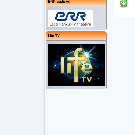
ERR uudised
Life TV