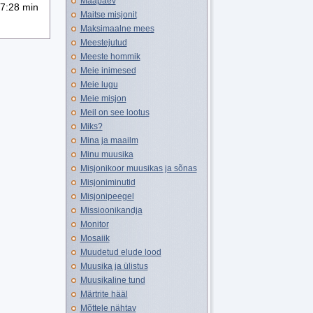
Maapäev
7:28 min
Maitse misjonit
Maksimaalne mees
Meestejutud
Meeste hommik
Meie inimesed
Meie lugu
Meie misjon
Meil on see lootus
Miks?
Mina ja maailm
Minu muusika
Misjonikoor muusikas ja sõnas
Misjoniminutid
Misjonipeegel
Missioonikandja
Monitor
Mosaiik
Muudetud elude lood
Muusika ja ülistus
Muusikaline tund
Märtrite hääl
Mõttele nähtav