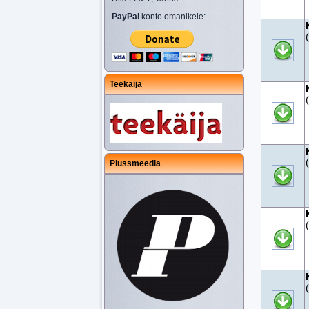
PayPal
konto omanikele:
Teekäija
Plussmeedia