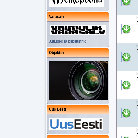
Varasalv
Jutlused ja piiblitunnid
Objektiiv
Uus Eesti