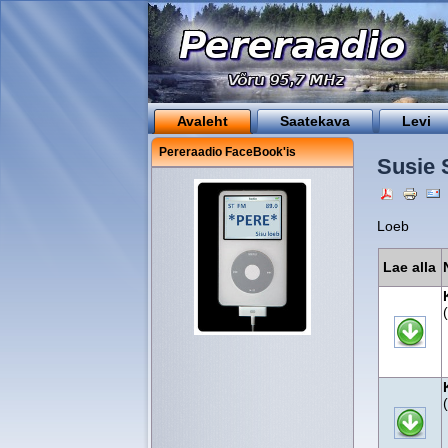
Avaleht
Saatekava
Levi
Pereraadio FaceBook'is
Susie S
Loeb
Lae alla