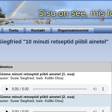
Toeta
Kontakt
Organisatsioonist
iegfried "10 minuti retseptid piibli ainetel"
Nimetus
Kümne minuti retseptid piibli ainetel (1. osa)
(autor: Susie Siegfried; loeb: Külliki Otsa)
Kümne minuti retseptid piibli ainetel (2. osa)
(autor: Susie Siegfried; loeb: Külliki Otsa)