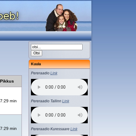
Kuula
Pereraadio
Link
Pikkus
7:29 min
Pereraadio Tallinn
Link
7:29 min
Pereraadio Kuressaare
Link