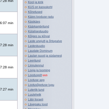
7:28 min
Kool ja kirik
KUS on kasvukoht
Kõnetused
Käies looduse radu
Käsikäes
6:07 min
Käärkambritund
Külalisestuudio
Kõiges su kõrval
Laste unejutt ja õhtupalve
7:28 min
Lastestuudio
Laudate Dominum
Laulan suust ja südamest
Leeritund
Linnulennul
7:28 min
Looja ja looming
Looduspilt
uus
Lootuse aeg
Lootusõpetuse lugu
7:27 min
Luterlik tund
Luulehetk
Läbi Iisraeli
Lävepaku lood