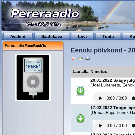
Avaleht
Saatekava
Levi
Toeta
Ko
Pereraadio FaceBook'is
Eenoki põlvkond - 2
Lae alla
Nimetus
20.01.2022 Saage jul
(Joel Luhamets, Eeno
17.02.2022 Tooge lap
(Urmas Paju, Eenok H