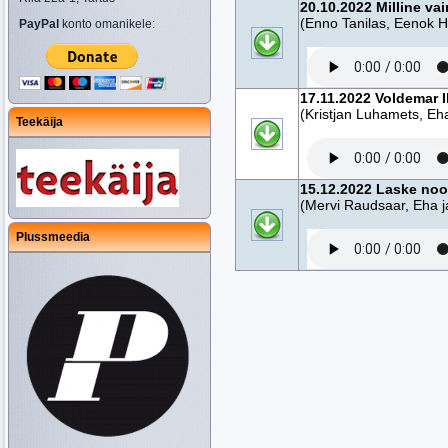
20.10.2022 Milline va
(Enno Tanilas, Eenok 
PayPal
konto omanikele:
17.11.2022 Voldemar I
(Kristjan Luhamets, E
Teekäija
15.12.2022 Laske noo
(Mervi Raudsaar, Eha 
Plussmeedia