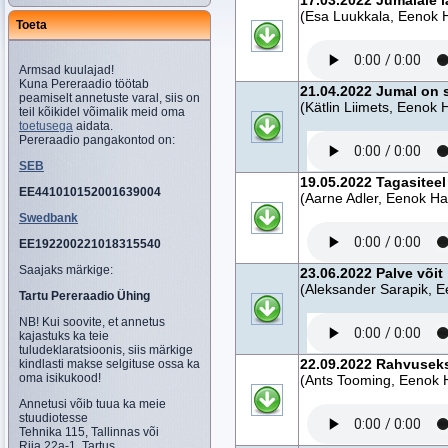
17.03.2022 Jumalale 
(Esa Luukkala, Eenok
Toeta
Armsad kuulajad!
Kuna Pereraadio töötab
21.04.2022 Jumal on s
peamiselt annetuste varal, siis on
(Kätlin Liimets, Eenok
teil kõikidel võimalik meid oma
toetusega
aidata.
Pereraadio pangakontod on:
SEB
19.05.2022 Tagasiteel
EE441010152001639004
(Aarne Adler, Eenok H
Swedbank
EE192200221018315540
Saajaks märkige:
23.06.2022 Palve võit
(Aleksander Sarapik, 
Tartu Pereraadio Ühing
NB! Kui soovite, et annetus
kajastuks ka teie
tuludeklaratsioonis, siis märkige
22.09.2022 Rahvusek
kindlasti makse selgituse ossa ka
oma isikukood!
(Ants Tooming, Eenok
Annetusi võib tuua ka meie
stuudiotesse
Tehnika 115, Tallinnas või
Riia 22a-1, Tartus