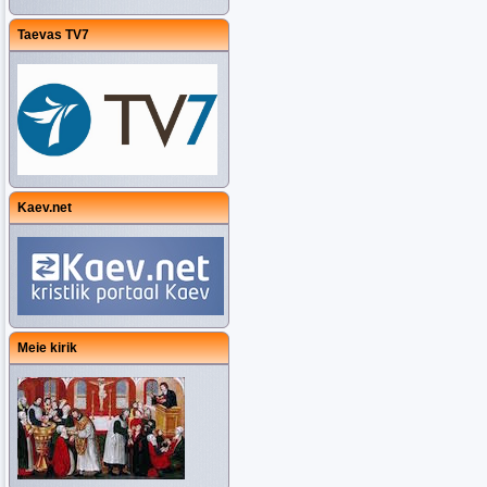
Taevas TV7
Kaev.net
Meie kirik