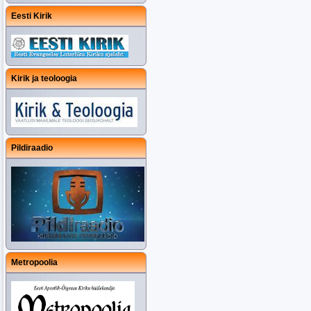
Eesti Kirik
Kirik ja teoloogia
Pildiraadio
Metropoolia