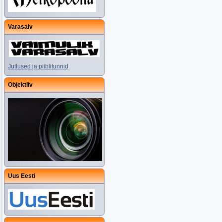
Varasalv
Jutlused ja piiblitunnid
Objektiiv
Uus Eesti