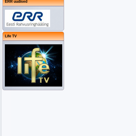
ERR uudised
Life TV