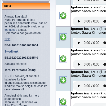
Toeta
Igatsus isa järele (3. 
(autor: Saara Kinnunen,
Armsad kuulajad!
Kuna Pereraadio töötab
peamiselt annetuste varal, siis on
teil kõikidel võimalik meid oma
Igatsus isa järele (4. 
toetusega
aidata.
(autor: Saara Kinnunen,
Pereraadio pangakontod on:
SEB
EE441010152001639004
Igatsus isa järele (5. 
Swedbank
(autor: Saara Kinnunen,
EE192200221018315540
Saajaks märkige:
Tartu Pereraadio Ühing
Igatsus isa järele (6. 
(autor: Saara Kinnunen,
NB! Kui soovite, et annetus
kajastuks ka teie
tuludeklaratsioonis, siis märkige
kindlasti makse selgituse ossa ka
oma isikukood!
Igatsus isa järele (7. 
Annetusi võib tuua ka meie
(autor: Saara Kinnunen,
stuudiotesse
Tehnika 115, Tallinnas või
Riia 22a-1, Tartus