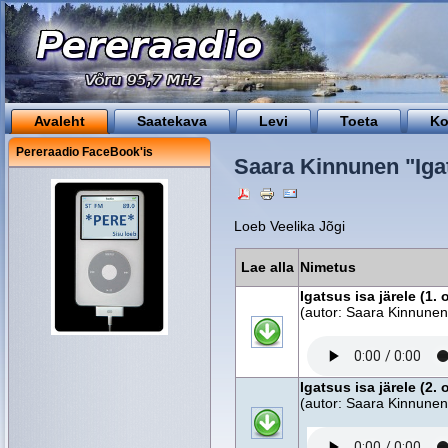
Avaleht
Saatekava
Levi
Toeta
Ko
Pereraadio FaceBook'is
Saara Kinnunen "Igat
Loeb Veelika Jõgi
Lae alla
Nimetus
Igatsus isa järele (1. 
(autor: Saara Kinnunen,
Igatsus isa järele (2. 
(autor: Saara Kinnunen,