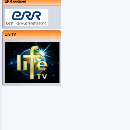
ERR uudised
Life TV