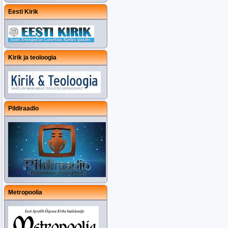
Eesti Kirik
Kirik ja teoloogia
Pildiraadio
Metropoolia