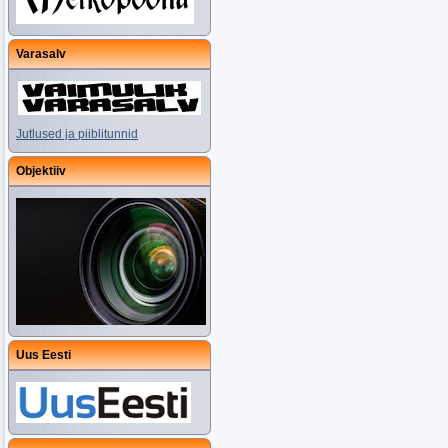
Varasalv
Jutlused ja piiblitunnid
Objektiiv
Uus Eesti