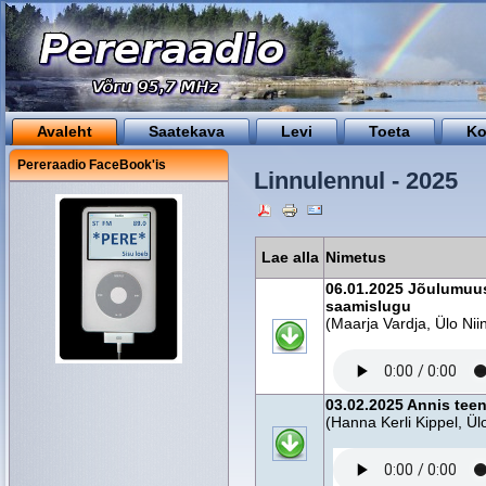
Avaleht
Saatekava
Levi
Toeta
Ko
Pereraadio FaceBook'is
Linnulennul - 2025
Lae alla
Nimetus
06.01.2025 Jõulumuus
saamislugu
(Maarja Vardja, Ülo Ni
03.02.2025 Annis tee
(Hanna Kerli Kippel, Ül