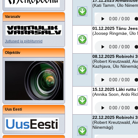
17.11.2025 Armastuse 
(Kati Tamm, Ülo Niinem
Varasalv
01.12.2025 Tänu Jees
(Joosep Ringmäe, Ülo 
Jutlused ja piiblitunnid
Objektiiv
08.12.2025 Robirohi 3
(Robert Kreutzwald, Ai
Kazhjava, Ülo Niinemäg
15.12.2025 Läki rutt
(Annika Soon, Ardo Ric
Uus Eesti
22.12.2025 Robirohi 30
(Robert Kreutzwald, Aiv
Niinemägi)