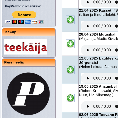
PayPal
konto omanikele:
21.04.2025 Kasseti "
(Lilian ja Eino Lilleleht
Teekäija
28.04.2024 Muusikali
(Mirjam ja Madis Kivisi
12.05.2025 Lauldes k
Jürgensist
Plussmeedia
(Helen Lokuta, Jaanus 
19.05.2025 Ansambel 
(Robert Kreutzwald, Aiv
Nuut, Ülo Niinemägi)
02.06.2025 Taevane 