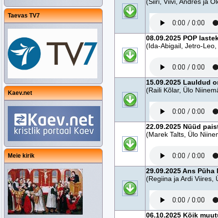
(Siiri, Viivi, Andres ja
Taevas TV7
08.09.2025 POP laste
(Ida-Abigail, Jetro-Leo
15.09.2025 Lauldud o
(Raili Kõlar, Ülo Niinem
Kaev.net
22.09.2025 Nüüd paist
(Marek Talts, Ülo Niine
Meie kirik
29.09.2025 Ans Püha 
(Regiina ja Ardi Viires,
06.10.2025 Kõik muutu