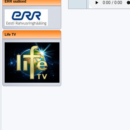
ERR uudised
Life TV