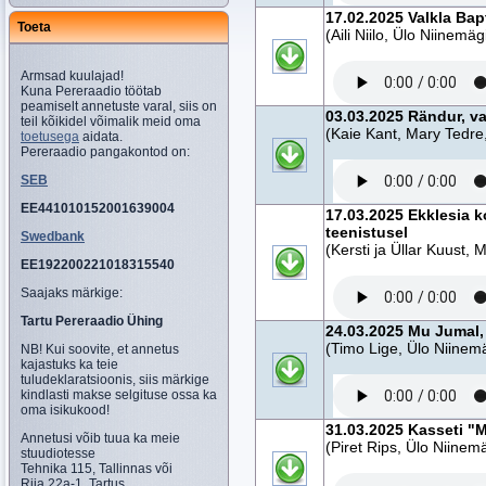
17.02.2025 Valkla Ba
Toeta
(Aili Niilo, Ülo Niinemäg
Armsad kuulajad!
Kuna Pereraadio töötab
peamiselt annetuste varal, siis on
03.03.2025 Rändur, v
teil kõikidel võimalik meid oma
(Kaie Kant, Mary Tedre
toetusega
aidata.
Pereraadio pangakontod on:
SEB
EE441010152001639004
17.03.2025 Ekklesia 
teenistusel
Swedbank
(Kersti ja Üllar Kuust,
EE192200221018315540
Saajaks märkige:
Tartu Pereraadio Ühing
24.03.2025 Mu Jumal,
(Timo Lige, Ülo Niinem
NB! Kui soovite, et annetus
kajastuks ka teie
tuludeklaratsioonis, siis märkige
kindlasti makse selgituse ossa ka
oma isikukood!
31.03.2025 Kasseti "M
Annetusi võib tuua ka meie
(Piret Rips, Ülo Niinem
stuudiotesse
Tehnika 115, Tallinnas või
Riia 22a-1, Tartus