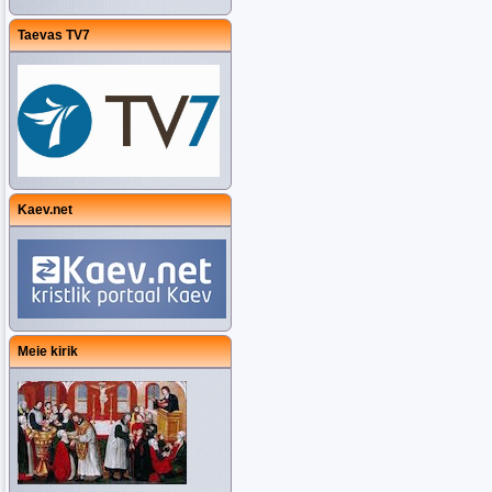
Taevas TV7
Kaev.net
Meie kirik