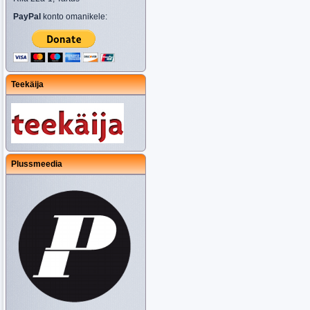
PayPal
konto omanikele:
Teekäija
Plussmeedia