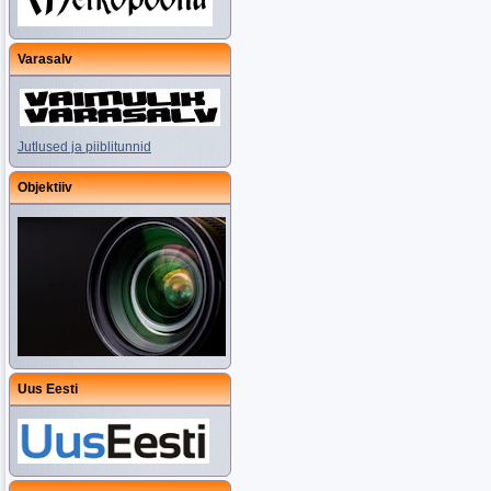
Varasalv
Jutlused ja piiblitunnid
Objektiiv
Uus Eesti