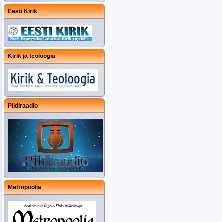
Eesti Kirik
Kirik ja teoloogia
Pildiraadio
Metropoolia