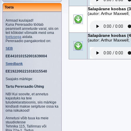
Toeta
Salapärane koobas (3
(autor: Arthur Maxwell;
Armsad kuulajad!
Kuna Pereraadio töötab
peamiselt annetuste varal, siis on
teil kõikidel võimalik meid oma
Salapärane koobas (4
toetusega
aidata.
(autor: Arthur Maxwell;
Pereraadio pangakontod on:
SEB
EE441010152001639004
Swedbank
EE192200221018315540
Saajaks märkige:
Tartu Pereraadio Ühing
NB! Kui soovite, et annetus
kajastuks ka teie
tuludeklaratsioonis, siis märkige
kindlasti makse selgituse ossa ka
oma isikukood!
Annetusi võib tuua ka meie
stuudiotesse
Tehnika 115, Tallinnas või
Riia 22a-1, Tartus