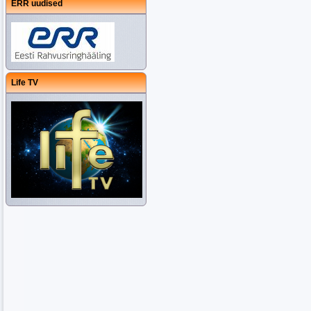
ERR uudised
Life TV