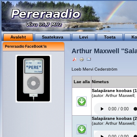
Avaleht
Saatekava
Levi
Toeta
Ko
Pereraadio FaceBook'is
Arthur Maxwell "Sal
Loeb Mervi Cederström
Lae alla
Nimetus
Salapärane koobas (1
(autor: Arthur Maxwell;
Salapärane koobas (2
(autor: Arthur Maxwell;