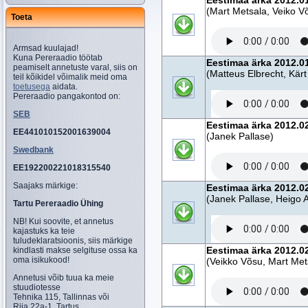
Eestimaa ärka 2012.0
(Mart Metsala, Veiko V
Toeta
Armsad kuulajad!
Kuna Pereraadio töötab
Eestimaa ärka 2012.01
peamiselt annetuste varal, siis on
(Matteus Elbrecht, Kär
teil kõikidel võimalik meid oma
toetusega
aidata.
Pereraadio pangakontod on:
SEB
Eestimaa ärka 2012.02
EE441010152001639004
(Janek Pallase)
Swedbank
EE192200221018315540
Saajaks märkige:
Eestimaa ärka 2012.0
(Janek Pallase, Heigo
Tartu Pereraadio Ühing
NB! Kui soovite, et annetus
kajastuks ka teie
tuludeklaratsioonis, siis märkige
Eestimaa ärka 2012.02
kindlasti makse selgituse ossa ka
oma isikukood!
(Veikko Võsu, Mart Met
Annetusi võib tuua ka meie
stuudiotesse
Tehnika 115, Tallinnas või
Riia 22a-1, Tartus