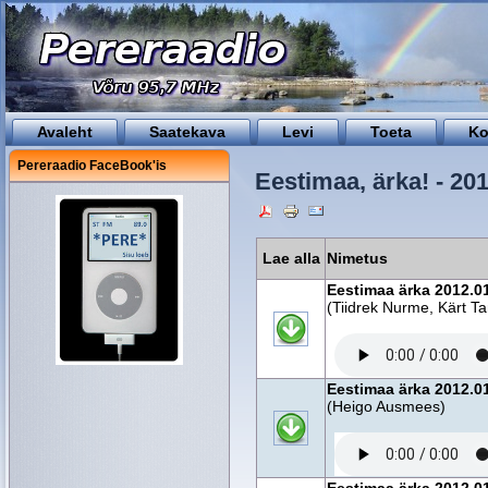
Avaleht
Saatekava
Levi
Toeta
Ko
Pereraadio FaceBook'is
Eestimaa, ärka! - 20
Lae alla
Nimetus
Eestimaa ärka 2012.01
(Tiidrek Nurme, Kärt 
Eestimaa ärka 2012.01
(Heigo Ausmees)