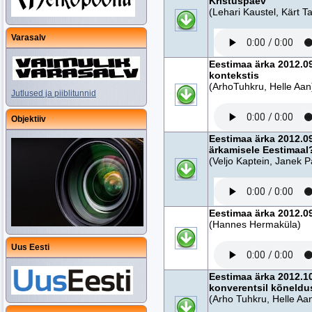
Kristuspäev
(Lehari Kaustel, Kärt 
Varasalv
Eestimaa ärka 2012.0
kontekstis
(ArhoTuhkru, Helle Aan
Jutlused ja piiblitunnid
Objektiiv
Eestimaa ärka 2012.09
ärkamisele Eestimaal
(Veljo Kaptein, Janek P
Eestimaa ärka 2012.09
(Hannes Hermaküla)
Uus Eesti
Eestimaa ärka 2012.1
konverentsil kõneldu
(Arho Tuhkru, Helle Aa