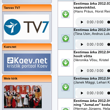
Eestimaa ärka 2012.0
vaatevinklist.
Taevas TV7
(Hans Präus, Horst Reis
Eestimaa ärka 2012.04
(Tiina Usin, Andrus Luk
Kaev.net
Eestimaa ärka 2012.04
hoolt võtta
(Veronika Võsu, Kristel 
Eestimaa ärka 2012.04
Meie kirik
(Janek Mäggi, Lehari 
Eestimaa ärka 2012.04
ning "Jumal.ee" kodu
(Herman Jürgens, Helar