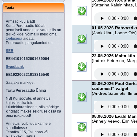
10.04.2026 Rööprähkl
(Katarina Kaleininkas, 
Toeta
Armsad kuulajad!
Kuna Pereraadio töötab
01.05.2026 Rahvastik
peamiselt annetuste varal, siis on
(Jaak Uibu, Loone Ots)
teil kõikidel võimalik meid oma
toetusega
aidata.
Pereraadio pangakontod on:
SEB
22.05.2026 Malta kilp
EE441010152001639004
(Indrek Petersoo, Marg
Swedbank
EE192200221018315540
Saajaks märkige:
05.06.2026 Paul Gerha
südamest" valgel
Tartu Pereraadio Ühing
(Andres Saumets, Ilmar
NB! Kui soovite, et annetus
kajastuks ka teie
tuludeklaratsioonis, siis märkige
kindlasti makse selgituse ossa ka
oma isikukood!
08.06.2026 Evald Män
(Annely Veevo, Enn Ve
Annetusi võib tuua ka meie
stuudiotesse
Tehnika 115, Tallinnas või
Riia 22a-1, Tartus