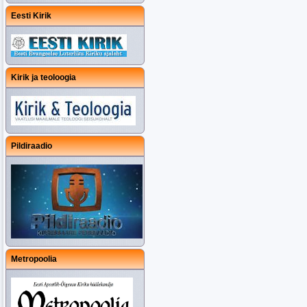
Eesti Kirik
Kirik ja teoloogia
Pildiraadio
Metropoolia