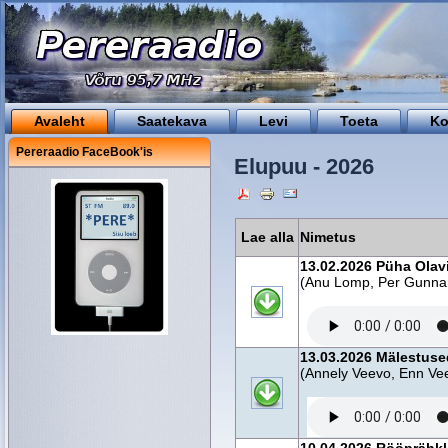
Avaleht
Saatekava
Levi
Toeta
Ko
Pereraadio FaceBook'is
Elupuu - 2026
Lae alla
Nimetus
13.02.2026 Püha Olavi
(Anu Lomp, Per Gunnar
13.03.2026 Mälestus
(Annely Veevo, Enn Ve