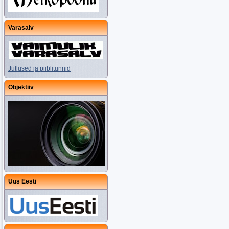
Varasalv
Jutlused ja piiblitunnid
Objektiiv
Uus Eesti