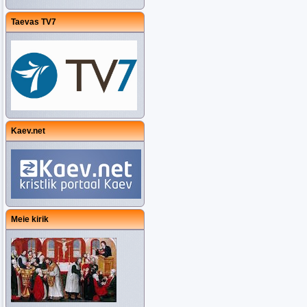
Taevas TV7
Kaev.net
Meie kirik