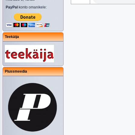
PayPal
konto omanikele:
Teekäija
Plussmeedia