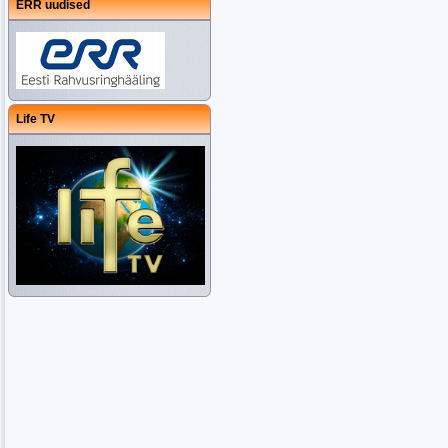
ERR uudised
Life TV