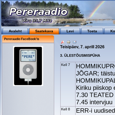
Avaleht
Saatekava
Levi
Toeta
Ko
Pereraadio FaceBook'is
Teisipäev, 7. aprill 2026
3. ÜLESTÕUSMISPÜHA
Kell 7
HOMMIKUPRO
JÕGAR; täistu
HOMMIKUPALVU
Kiriku piisk
7.30 TEATED T
7.45 intervjuu
Kell 8
ERR-i uudise