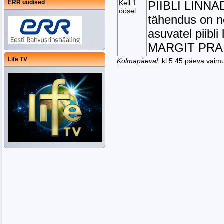
ERR uudised
Kell 1
PIIBLI LINNA
öösel
tähendus on ne
asuvatel piibl
MARGIT PR
Life TV
Kolmapäeval:
kl 5.45 päeva vaimuli