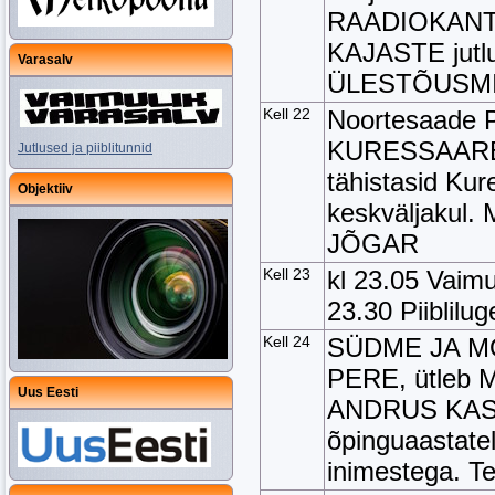
RAADIOKANTSE
KAJASTE jutl
Varasalv
ÜLESTÕUSMI
Kell 22
Noortesaad
KURESSAARES
Jutlused ja piiblitunnid
tähistasid Ku
Objektiiv
keskväljakul.
JÕGAR
Kell 23
kl 23.05 Vaimu
23.30 Piiblilug
Kell 24
SÜDME JA M
PERE, ütleb Me
Uus Eesti
ANDRUS KASK
õpinguaastatel
inimestega. 