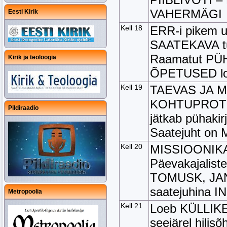
VAHERMÄGI
Eesti Kirik
Kell 18
ERR-i pikem 
SAATEKAVA tu
Raamatut PÜ
Kirik ja teoloogia
ÕPETUSED lo
Kell 19
TAEVAS JA 
KOHTUPROTSE
Pildiraadio
jätkab pühakir
Saatejuht o
Kell 20
MISSIOONIKA
Päevakajalist
TOMUSK, JA
saatejuhina 
Metropoolia
Kell 21
Loeb KÜLLIKE
seejärel hili