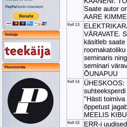
KAANENI: TO
PayPal
konto omanikele:
Saate autor o
AARE KIMME
Kell 13
ELEKTRIKARJ
VÄRAVATE. See
Teekäija
käsitleb saate
roomakatoliku 
seminaris ning
seminari vära
Plussmeedia
ÕUNAPUU
Kell 14
ÜHESKOOS: 
suhteeksperdi
"Hästi toimiva
õppetust jaga
MEELIS KIB
Kell 15
ERR-i uudised