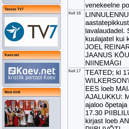
venekeelne po
Taevas TV7
Kell 16
LINNULENNUL
aastatepikkus
lavalaudadel. 
kuulajatel kui
JOEL REINA
JAANUS KÕUTS
Kaev.net
NIINEMÄGI
Kell 17
TEATED; kl 17
WILKERSON’i
EES loeb MAI
Meie kirik
AJALUKKU: MU
ajaloo õpetaj
17.30 PIIBLI
kirjast loeb
PIIBLIVÕTI – 