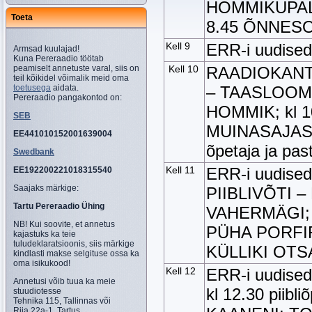
HOMMIKUPALVU
Toeta
8.45 ÕNNES
Kell 9
ERR-i uudised,
Armsad kuulajad!
Kuna Pereraadio töötab
peamiselt annetuste varal, siis on
Kell 10
RAADIOKANTS
teil kõikidel võimalik meid oma
toetusega
aidata.
– TAASLOOM
Pereraadio pangakontod on:
HOMMIK; kl 1
SEB
MUINASAJASt E
EE441010152001639004
õpetaja ja p
Swedbank
Kell 11
ERR-i uudised
EE192200221018315540
Saajaks märkige:
PIIBLIVÕTI – 
Tartu Pereraadio Ühing
VAHERMÄGI; k
NB! Kui soovite, et annetus
PÜHA PORFI
kajastuks ka teie
tuludeklaratsioonis, siis märkige
KÜLLIKI OTS
kindlasti makse selgituse ossa ka
oma isikukood!
Kell 12
ERR-i uudise
Annetusi võib tuua ka meie
kl 12.30 piib
stuudiotesse
Tehnika 115, Tallinnas või
Riia 22a-1, Tartus