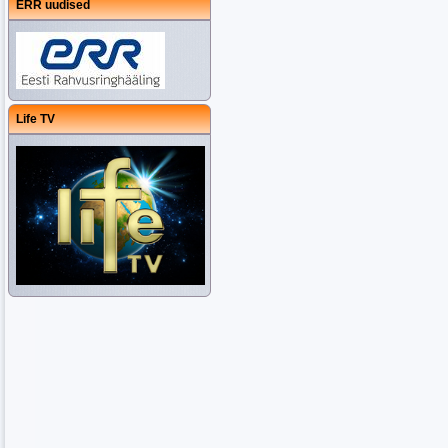
ERR uudised
Life TV