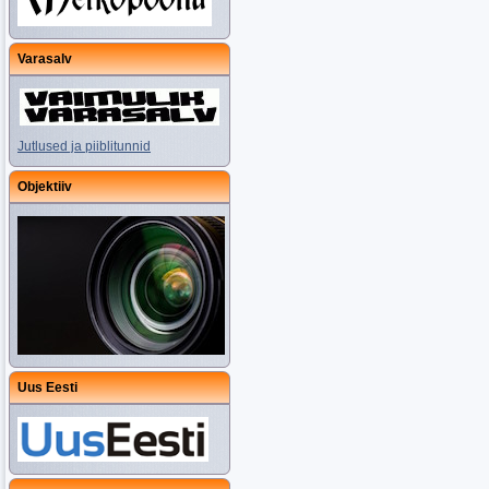
Varasalv
Jutlused ja piiblitunnid
Objektiiv
Uus Eesti