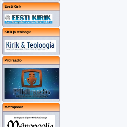
Eesti Kirik
Kirik ja teoloogia
Pildiraadio
Metropoolia