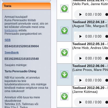
Teelised 2012.02.01 
(Vello Park, Janne Küt
Toeta
Armsad kuulajad!
Kuna Pereraadio töötab
Teelised 2012.04.18 -
peamiselt annetuste varal, siis on
(August Tillo, Margus E
teil kõikidel võimalik meid oma
toetusega
aidata.
Pereraadio pangakontod on:
SEB
Teelised 2012.05.16 -
EE441010152001639004
(Arne Hiob, Andres Uib
Swedbank
EE192200221018315540
Saajaks märkige:
Teelised 2012.06.06 -
(Laine Proos, Mare Pih
Tartu Pereraadio Ühing
NB! Kui soovite, et annetus
kajastuks ka teie
tuludeklaratsioonis, siis märkige
Teelised 2012.06.20 -
kindlasti makse selgituse ossa ka
oma isikukood!
(Janne Kütimaa)
Annetusi võib tuua ka meie
stuudiotesse
Tehnika 115, Tallinnas või
Riia 22a-1, Tartus