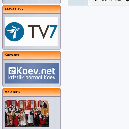
Taevas TV7
Kaev.net
Meie kirik