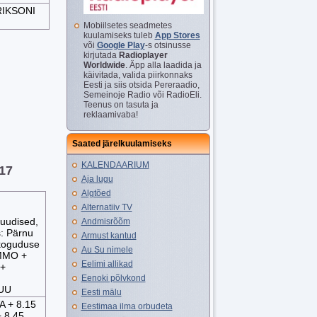
RIKSONI
Mobiilsetes seadmetes
kuulamiseks tuleb
App Stores
või
Google Play
-s otsinusse
kirjutada
Radioplayer
Worldwide
. Äpp alla laadida ja
käivitada, valida piirkonnaks
Eesti ja siis otsida Pereraadio,
Semeinoje Radio või RadioEli.
Teenus on tasuta ja
reklaamivaba!
Saated järelkuulamiseks
KALENDAARIUM
017
Aja lugu
Algtõed
Alternatiiv TV
uudised,
Andmisrõõm
: Pärnu
Armust kantud
ikoguduse
Au Su nimele
MMO +
Eelimi allikad
+
Eenoki põlvkond
UU
Eesti mälu
 + 8.15
Eestimaa ilma orbudeta
 8.45