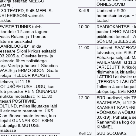
akirja selgitab MEEGO
ÕNNESOOVID
MMEL,
9.30 TEATED, 9.45 MEELIS-
Kell 9
Uudised + 9.30
RI ERIKSONI vaimulik
hommikuintervjuu + 
isklus
teated
EVISTE TUNNIS tuleb
10:00
RAADIOKANTSEL: k
ekandele 12-aasta tagune
pastor LEHO PALD
vestis Roland ja Thomas
piiblitundi teemal –
lsteni muusikalist
SÕNUM ja JEESUS
AAMRILÖÖGID“, mida
11:00
Uudised, SAATEKAV
essaare Siioni kirikus esitasid
tutvustus, siis PIIBL
03.2005.a. Oleviste laste- ja
Pühakirja selgitab 
akoorid ühes solistidega
VAHERMÄGI; kl 11.
rja Vardja juhatusel. Stuudios
JÄRJEJUTT: Kirikuõp
 VARJE ja ERMO SOON. Saate
riigimehe ja kirjani
imetaja HELDUR KAJASTE
LATTIKU eluloolist 
tekava; kl 11.15
„TEEKOND LÄBI ÖÖ“
OTUSÕPETUSE LUGU, kus
Tallinna Jaani kogu
leb preester REIN ÕUNAPUU
abiõpetaja EVE KR
mulikku mõtisklust; kl 11.30
12:00
ERR uudised, siis 
tesari POSITIIVNE
SAATEKAVA; kl 12.3
LTUND, milles liigutakse läbi
KAANEST KAANENI
bli erinevate raamatute. ÜKS
RÕÕMUSTA VÕIDU 
K on tänase saate teema, kus
3:8-19). Pühakirja se
atejuht GUNNAR KOTIESEN
Rannamõisa kog õp
dab pilgu ILMUTUSE
KIMMEL
matusse
Kell 13
SUU SOOJAKS: