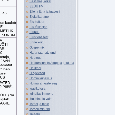
Eestimaa, ärka!
EEÜÜ FM
Eile ja täna ja igavesti
9.45
Elektrikarjane
Elu kultuur
us kuuleb
RE
Elu tõsiasjad
 AMETLIK
Elupuu
E SÕNUM
Elust enesest
A
Enne koitu
IVÕTI –
Gospelmix
MARI
30
Harta raamatutund
etaja,
Heategu
ku JAAN
Heldurssoni ja Adupoja jututuba
raamatut
Helikeel
 loeb
duse
Hingevaod
UUS
Hommikupalvus
TEATED,
Hõimurahvaste aeg
0 PIIBEL
Igavikukaja
:
Igihaljas inimene
ÜLE (Na
lgitab
Ihu, hing ja vaim
 AARE
Iisrael ja meie
Iisraeli minutid
Ilmaelu