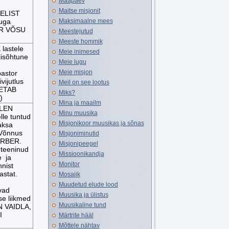
Maapäev
Maitse misjonit
ELIST
uga
Maksimaalne mees
ER VÕSU
Meestejutud
Meeste hommik
lastele
Meie inimesed
isõhtune
Meie lugu
Meie misjon
astor
ijutlus
Meil on see lootus
RETAB
Miks?
)
Mina ja maailm
OLEN
Minu muusika
le tuntud
Misjonikoor muusikas ja sõnas
aksa
 Võnnus
Misjoniminutid
ÖRBER.
Misjonipeegel
 teeninud
Missioonikandja
e ja
Monitor
nist
astat.
Mosaiik
Muudetud elude lood
vad
Muusika ja ülistus
se liikmed
Muusikaline tund
 VAIDLA,
I
Märtrite hääl
Mõttele nähtav