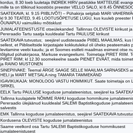
kordus, 8.30 loeb luuletaja INDREK HIRV peatükke MATTEUSE evange
mille ta on tõlkinud koostöös preester VELLO SALO, kl 8.45 ÕNNESO
SAATEKAVA; kl. 9.15 PIIBLIVÕTI – Pühakirja selgitab MARI VAHERMÄ
kl 9.30 TEATED, 9.45 LOOTUSÕPETUSE LUGU, kus kuuleb preester
ÕUNAPUU vaimulikku mõtisklust
JUMALATEENISTUSTE otseülekanded Tallinnas OLEVISTE kirikust ja
Pereraadio Tartu saatja kuuldealal Tartu PAULUSE kirikust
SAATEKAVA tutvustus; seejärel uudistesaade PIIBEL MAAILMAS, kus
sellest, et Piibliseltside kirjastajate kokkutulekul oli üheks peateemaks pi
levitamine veebi kaudu; ja et Soomes esitleti maailmas esimest otse nut
tõlgitud pühakirjaosa, Markuse evangeeliumi. Toimetaja PIRET RIIM. T
PIRET RIIM; kl 12.30 soomekeelne saade PIENET EVÄÄT, mida toime
ja RAINO MUSTONEN
SINEPIIVAKE: Teemal ÄRGE SAAGE SELLE MAAILMA SARNASEKS ar
HELI ja MART METSALA ning TAMARA TAMMEKÄND
IGAVIKUKAJA: MONOLOOG VASTU HOMMIKUT. Saate toimetaja on 
SIRKEL
EELK Tartu PAULUSE koguduse jumalateenistus, seejärel ka SAATEK
Tallinna kuulajatele NÕMME RAHU koguduse hommikune jumalateenis
Pereraadio ülejäänud kuuldealal SALEMI Baptistikoguduse jumalateen
salvestis
EMK Tallinna koguduse jumalateenistus, seejärel SAATEKAVA tutvustu
Kordusena OLEVISTE koguduse jumalateenistus
Saame veelkord osa Tartu SALEMI Baptistikoguduse hommikusest
jumalateenistusest