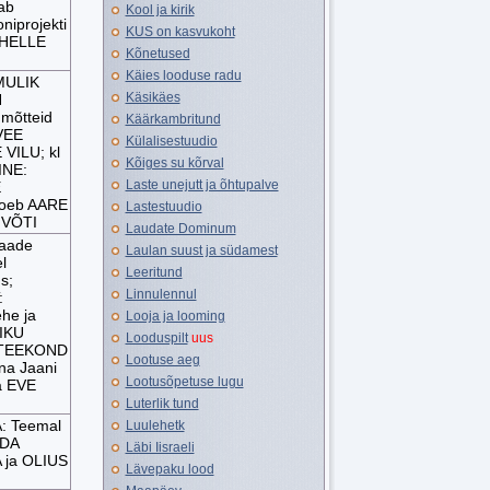
ab
Kool ja kirik
oniprojekti
KUS on kasvukoht
b HELLE
Kõnetused
Käies looduse radu
MULIK
Käsikäes
N
mõtteid
Käärkambritund
VEE
Külalisestuudio
VILU; kl
Kõiges su kõrval
INE:
Laste unejutt ja õhtupalve
E
oeb AARE
Lastestuudio
LIVÕTI
Laudate Dominum
saade
Laulan suust ja südamest
l
Leeritund
s;
Linnulennul
:
ehe ja
Looja ja looming
TIKU
Looduspilt
uus
 „TEEKOND
Lootuse aeg
na Jaani
Lootusõpetuse lugu
a EVE
Luterlik tund
: Teemal
Luulehetk
DA
Läbi Iisraeli
 ja OLIUS
Lävepaku lood