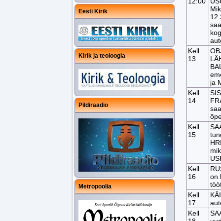
12:00
US
Mik
Eesti Kirik
12
saa
kog
aut
Kell
OB
Kirik ja teoloogia
13
LÄ
BAL
eme
ja
Kell
SI
14
FRA
Pildiraadio
saa
õp
Kell
SAA
15
tu
HR
mik
US
Kell
RUS
16
on 
töö
Metropoolia
Kell
KÄ
17
aut
Kell
SAA
18
uud