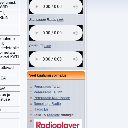
eliumist,
OVID
GI,
 REIN
Semeinoje Radio
Link
 kuuleme
ibli
Radio Eli
Link
itelefonile
oimetaja
tavad KATI
utlevad
Veel kuulamisvõimalusi
LEA
Pereraadio Tartu
AVA
Pereraadio Tallinn
tus ja
Pereraadio Kuressaare
istuse
Semeinoje Radio
s
Radio Eli
Telia TV
raadiote
rubriigis