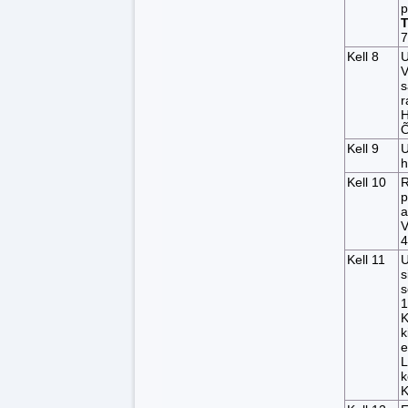
p
7
Kell 8
U
V
s
r
H
Kell 9
U
h
Kell 10
R
p
a
V
4
Kell 11
U
s
s
1
K
k
e
L
k