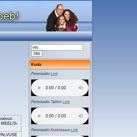
Kuula
Pereraadio
Link
Pereraadio Tallinn
Link
palvus:
0 MEELIS-
Pereraadio Kuressaare
Link
UPALVUSE