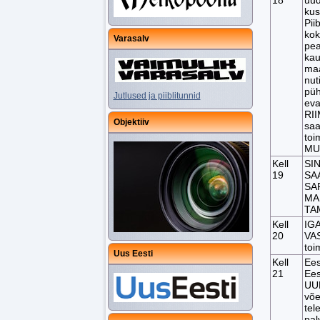
kus
Piib
kok
Varasalv
pea
kau
maa
nut
püh
Jutlused ja piiblitunnid
eva
RII
Objektiiv
saa
toi
MU
Kell
SI
19
SA
SAR
MA
TA
Kell
IG
20
VA
toi
Uus Eesti
Kell
Ees
21
Ees
UUE
võe
tel
pal