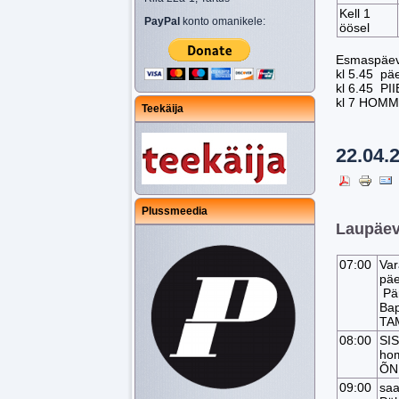
Kell 1
PayPal
konto omanikele:
öösel
Esmaspäev
kl 5.45 p
kl 6.45 PI
kl 7 HOM
Teekäija
22.04.
Plussmeedia
Laupäev,
07:00
Va
päe
Pär
Bap
TA
08:00
SI
hom
ÕN
09:00
saa