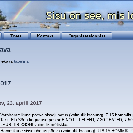
Toeta
Kontakt
Organisatsioonist
ava
atekava
tabelina
2017
, 23. aprill 2017
Varahommikune päeva sissejuhatus (vaimulik loosung), 7.15 hommiku
Tartu Elu Sõna koguduse pastor EINO LILLELEHT, 7.30 TEATED, 7.5
LAURI ERIKSONI vaimulik mõtisklus
Hommikune sissejuhatus päeva (vaimulik loosung), kl 8.15 HOMMIK