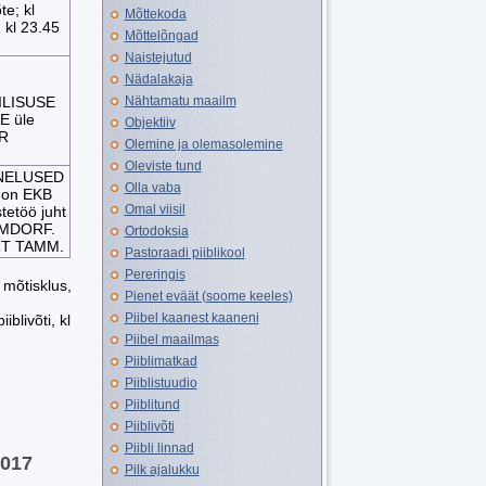
te; kl
Mõttekoda
 kl 23.45
Mõttelõngad
Naistejutud
Nädalakaja
LISUSE
Nähtamatu maailm
E üle
Objektiiv
AR
Olemine ja olemasolemine
Oleviste tund
NELUSED
Olla vaba
 on EKB
Omal viisil
tetöö juht
LMDORF.
Ortodoksia
ÄRT TAMM.
Pastoraadi piiblikool
Pereringis
õtisklus,
Pienet eväät (soome keeles)
Piibel kaanest kaaneni
ti, kl
Piibel maailmas
Piiblimatkad
Piiblistuudio
Piiblitund
Piiblivõti
Piibli linnad
2017
Pilk ajalukku