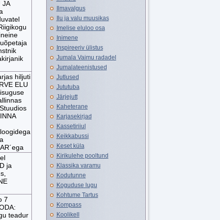
 JA
Ilmavalgus
a
Ilu ja valu muusikas
uvatel
Riigikogu
Imelise eluloo osa
ineine
Inimene
uõpetaja
Inspireeriv ülistus
stnik
Jumala Vaimu radadel
irjanik
Jumalateenistused
as hiljuti
Jutlused
ERVE ELU
Jututuba
iisuguse
Järjejutt
llinnas
Kaheterane
Stuudios
 INNA
Karjasekirjad
Kassetiriiul
oloogidega
Keikkabussi
a
Keset küla
AR´ega
Kirikulehe pooltund
el
D ja
Klassika varamu
s,
Kodutunne
NE
Koguduse lugu
Kohtume Tartus
o 7
Kompass
ODA:
gu teadur
Koolikell