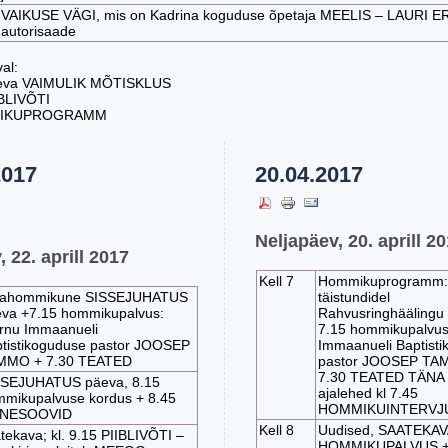
VAIKUSE VÄGI, mis on Kadrina koguduse õpetaja MEELIS – LAURI E
autorisaade
al:
äeva VAIMULIK MÕTISKLUS
IBLIVÕTI
MIKUPROGRAMM
2017
20.04.2017
Neljapäev, 20. aprill 2
 22. aprill 2017
Kell 7
Hommikuprogramm:
rahommikune SISSEJUHATUS
täistundidel
va +7.15 hommikupalvus:
Rahvusringhäälingu 
nu Immaanueli
7.15 hommikupalvus
tistikoguduse pastor JOOSEP
Immaanueli Baptist
MMO + 7.30 TEATED
pastor JOOSEP TA
7.30 TEATED TÄNA 
SSEJUHATUS päeva, 8.15
ajalehed kl 7.45
mikupalvuse kordus + 8.45
HOMMIKUINTERVJ
NESOOVID
Kell 8
Uudised, SAATEKAVA
tekava; kl. 9.15 PIIBLIVÕTI –
HOMMIKUPALVUS +