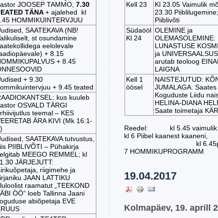
Kell 23
Kl 23.05 Vaimulik mõ
astor JOOSEP TAMMO,
7.30
23.30 Piiblilugemine;
TEATED TÄNA
+ ajalehed kl
Piiblivõti
.45 HOMMIKUINTERVJUU
Südaööl
OLEMINE ja
udised, SAATEKAVA (NB!
Kl 24
OLEMASOLEMINE:
alikuliselt, st osundamine
LUNASTUSE KOSMI
aatekollidega eelolevale
ja UNIVERSAALSUS
aadiopäevale) + 8.15
arutab teoloog EIN
OMMIKUPALVUS + 8.45
LAIGNA
ÕNNESOOVID
Kell 1
NAISTEJUTUD: KÕ
udised + 9.30
öösel
JUMALAGA. Saates
ommikuintervjuu + 9.45 teated
Koguduste Liidu nais
AADIOKANTSEL: kus kuuleb
HELINA-DIANA HE
astor OSVALD TÄRGI
Saate toimetaja K
rhiivijutlus teemal – KES
EERETAB ÄRA KIVI (Mk 16:1-
Reedel: kl 5.45 vaimulik m
)
kl 6 Piibel kaanest kaaneni,
udised, SAATEKAVA tutvustus,
kl 6.45piiblivõ
iis PIIBLIVÕTI – Pühakirja
7 HOMMIKUPROGRAMM
elgitab MEEGO REMMEL; kl
1.30 JÄRJEJUTT:
irikuõpetaja, riigimehe ja
19.04.2017
irjaniku JAAN LATTIKU
luloolist raamatut „TEEKOND
ÄBI ÖÖ“ loeb Tallinna Jaani
oguduse abiõpetaja EVE
Kolmapäev, 19. aprill 
KRUUS