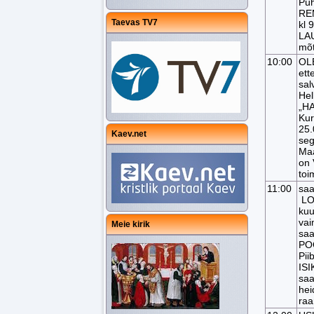
Püh
RE
Taevas TV7
kl 
LAU
mõt
10:00
OL
ett
sal
Hel
„H
Kur
25.
Kaev.net
seg
Maa
on
to
11:00
saa
LO
kuu
vai
Meie kirik
saa
POO
Pii
ISI
sa
hei
raa