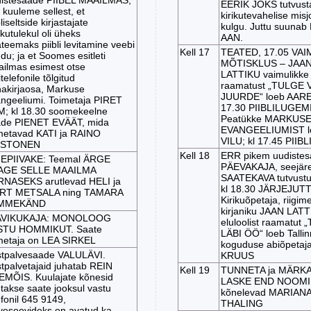
EERIK JÕKS tutvust
 kuuleme sellest, et
kirikutevahelise misj
liseltside kirjastajate
kulgu. Juttu suuna
kutulekul oli üheks
AAN.
teemaks piibli levitamine veebi
Kell 17
TEATED, 17.05 VAI
du; ja et Soomes esitleti
MÕTISKLUS – JAA
ilmas esimest otse
LATTIKU vaimulikke 
itelefonile tõlgitud
raamatust „TULGE 
akirjaosa, Markuse
JUURDE“ loeb AARE 
ngeeliumi. Toimetaja PIRET
17.30 PIIBLILUGEM
M; kl 18.30 soomekeelne
Peatükke MARKUS
de PIENET EVÄÄT, mida
EVANGEELIUMIST l
metavad KATI ja RAINO
VILU; kl 17.45 PIIB
STONEN
Kell 18
ERR pikem uudiste
NEPIIVAKE: Teemal ÄRGE
PÄEVAKAJA, seejäre
AGE SELLE MAAILMA
SAATEKAVA tutvustu
NASEKS arutlevad HELI ja
kl 18.30 JÄRJEJUTT
RT METSALA ning TAMARA
Kirikuõpetaja, riigim
MMEKÄND
kirjaniku JAAN LAT
AVIKUKAJA: MONOLOOG
eluloolist raamatut
STU HOMMIKUT. Saate
LÄBI ÖÖ“ loeb Tallin
metaja on LEA SIRKEL
koguduse abiõpetaj
tpalvesaade VALULÄVI.
KRUUS
tpalvetajaid juhatab REIN
Kell 19
TUNNETA ja MÄRKA
MÕIS. Kuulajate kõnesid
LASKE END NOOMI
takse saate jooksul vastu
kõnelevad MARIANA
efonil 645 9149,
THALING
vesoovideks on avatud ka