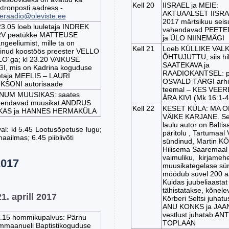
Kell 20
IISRAEL ja MEIE:
ktronposti aadress -
AKTUAALSET IISRA
eraadio@oleviste.ee
2017 märtsikuu seis
23.05 loeb luuletaja INDREK
vahendavad PEET
RV peatükke MATTEUSE
ja ÜLO NIINEMÄGI
ngeeliumist, mille ta on
Kell 21
Loeb KÜLLIKE VALK 
kinud koostöös preester VELLO
ÕHTUJUTTU, siis hil
O´ga; kl 23.20 VAIKUSE
SAATEKAVA ja
I, mis on Kadrina koguduse
RAADIOKANTSEL: p
taja MEELIS – LAURI
OSVALD TÄRGI arhiiv
KSONI autorisaade
teemal – KES VEE
NUM MUUSIKAS: saates
ÄRA KIVI (Mk 16:1-4
hendavad muusikat ANDRUS
Kell 22
KESET KÜLA: MA 
KAS ja HANNES HERMAKÜLA
VÄIKE KARJANE. Sel
laulu autor on Baltis
: kl 5.45 Lootusõpetuse lugu;
päritolu , Tartumaal
maailmas; 6.45 piiblivõti
sündinud, Martin K
Hilisema Saaremaal
vaimuliku, kirjameh
2017
muusikategelase sün
möödub suvel 200 a
Kuidas juubeliaastat
tähistatakse, kõnele
1. aprill 2017
Körberi Seltsi juhatu
ANU KONKS ja JAAN
vestlust juhatab ANT
.15 hommikupalvus: Pärnu
TOPLAAN
mmaanueli Baptistikoguduse