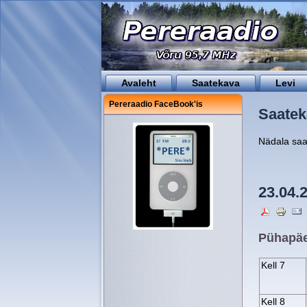
Avaleht
Saatekava
Levi
Pereraadio FaceBook'is
Saatek
Nädala sa
23.04.
Pühapäev
Kell 7
Kell 8