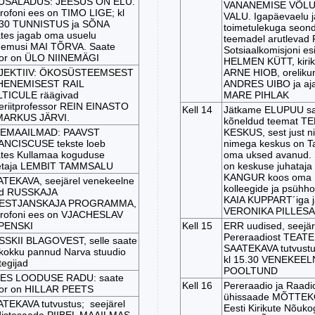
USALADUS: JEESUS ON ELU.
VANANEMISE VÕLU
rofoni ees on TIMO LIGE; kl
VALU. Igapäevaelu j
.30 TUNNISTUS ja SÕNA
toimetulekuga seond
tes jagab oma usuelu
teemadel arutlevad 
emusi MAI TÕRVA. Saate
Sotsiaalkomisjoni es
or on ÜLO NIINEMÄGI
HELMEN KÜTT, kirik
JEKTIIV: ÖKOSÜSTEEMSEST
ARNE HIOB, orelikun
HENEMISEST RAIL
ANDRES UIBO ja ajak
TICULE räägivad
MARE PIHLAK
riitprofessor REIN EINASTO
Kell 14
Jätkame ELUPUU sarj
 MARKUS JÄRVI.
kõneldud teemat T
SEMAAILMAD: PAAVST
KESKUS, sest just n
NCISCUSE tekste loeb
nimega keskus on Ta
tes Kullamaa koguduse
oma uksed avanud. 
etaja LEMBIT TAMMSALU
on keskuse juhataja
KANGUR koos oma
TEKAVA, seejärel venekeelne
kolleegide ja psühh
nd RUSSKAJA
KAIA KUPPART´iga j
ESTJANSKAJA PROGRAMMA,
VERONIKA PILLESA
rofoni ees on VJACHESLAV
PENSKI
Kell 15
ERR uudised, seejär
Pereraadiost TEATE
SKII BLAGOVEST, selle saate
SAATEKAVA tutvustu
kokku pannud Narva stuudio
kl 15.30 VENEKEEL
tegijad
POOLTUND
IES LOODUSE RADU: saate
Kell 16
Pereraadio ja Raadi
or on HILLAR PEETS
ühissaade MÕTTEK
TEKAVA tutvustus; seejärel
Eesti Kirikute Nõuko
istesaade PIIBEL MAAILMAS,