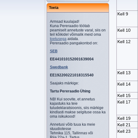
Toeta
Kell 9
Armsad kuulajad!
Kuna Pereraadio töötab
Kell 10
peamiselt annetuste varal, siis on
teil kõikidel võimalik meid oma
toetusega
aidata.
Kell 12
Pereraadio pangakontod on:
SEB
EE441010152001639004
Swedbank
Kell 13
EE192200221018315540
Saajaks märkige:
Kell 14
Tartu Pereraadio Ühing
Kell 15
NB! Kui soovite, et annetus
Kell 17
kajastuks ka teie
tuludeklaratsioonis, siis märkige
kindlasti makse selgituse ossa ka
oma isikukood!
Kell 19
Kell 21
Annetusi võib tuua ka meie
stuudiotesse
Kell 23
Tehnika 115, Tallinnas või
Riia 22a-1, Tartus