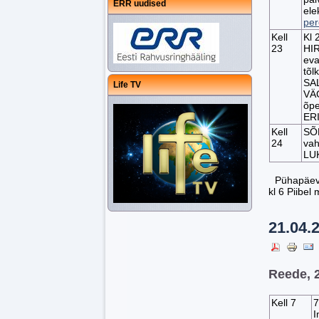
ERR uudised
ele
per
Kell
Kl 
23
HI
eva
tõl
SAL
Life TV
VÄG
õpe
ERI
Kell
SÕ
24
va
LU
Pühapäeval
kl 6 Piibel 
21.04.
Reede, 2
Kell 7
7
I