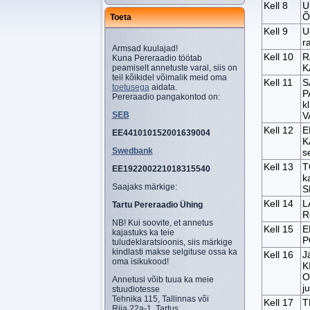
Kell 8
U
Õ
Toeta
Kell 9
U
r
Armsad kuulajad!
Kell 10
R
Kuna Pereraadio töötab
K
peamiselt annetuste varal, siis on
teil kõikidel võimalik meid oma
Kell 11
S
toetusega
aidata.
P
Pereraadio pangakontod on:
k
V
SEB
Kell 12
E
EE441010152001639004
K
Swedbank
s
Kell 13
T
EE192200221018315540
k
Saajaks märkige:
S
Kell 14
L
Tartu Pereraadio Ühing
R
NB! Kui soovite, et annetus
Kell 15
E
kajastuks ka teie
P
tuludeklaratsioonis, siis märkige
kindlasti makse selgituse ossa ka
Kell 16
J
oma isikukood!
K
O
Annetusi võib tuua ka meie
j
stuudiotesse
Tehnika 115, Tallinnas või
Kell 17
T
Riia 22a-1, Tartus