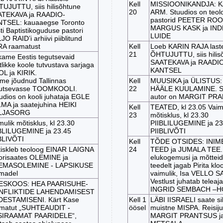
Kell
MISSIOONIKANDJA: K
UJUTTU, siis hilisõhtune
20
ARM. Stuudios on teolo
TEKAVA ja RAADIO-
pastorid PEETER RO
TSEL: kauaaegse Toronto
MARGUS KASK ja IN
ti Baptistikoguduse pastori
LUIDE
JO RAID’i arhiivi piiblitund
A raamatust
Kell
Loeb KARIN RAJA last
21
ÕHTUJUTTU, siis hilis
kame Eestis tegutsevaid
SAATEKAVA ja RAADIO
stlikke koole tutvustava sarjaga
KANTSEL
L ja KIRIK.
me jõudnud Tallinnas
Kell
MUUSIKA ja ÜLISTUS
utsevasse TOOMKOOLI.
22
HÄÄLE KUULAMINE. Sa
udios on kooli juhataja EGLE
autor on MARGIT PR
LMA ja saatejuhina HEIKI
Kell
TEATED, kl 23.05 Vaim
LJASORG
23
mõtisklus, kl 23.30
mulik mõtisklus, kl 23.30
PIIBLILUGEMINE ja 23
BLILUGEMINE ja 23.45
PIIBLIVÕTI
BLIVÕTI
Kell
TÕDE OTSIDES: INIM
iskleb teoloog EINAR LAIGNA
24
TEED ja JUMALA TEE
orisaates OLEMINE ja
elukogemusi ja mõtteid
EMASOLEMINE - LAPSIKUSE
teedelt jagab Pirita kloo
madel
vaimulik, Isa VELLO S
Vestlust juhatab teleaja
ESKOOS: HEA PAARISUHE-
INGRID SEMBACH –
NFLIKTIDE LAHENDAMISEST
ESTAMISENI. Kärt Kase
Kell 1
LÄBI IISRAELI saate si
matut „SUHTEAUDIT -
öösel
muistne MISPA. Reisiju
SIRAAMAT PAARIDELE“,
MARGIT PRANTSUS ja