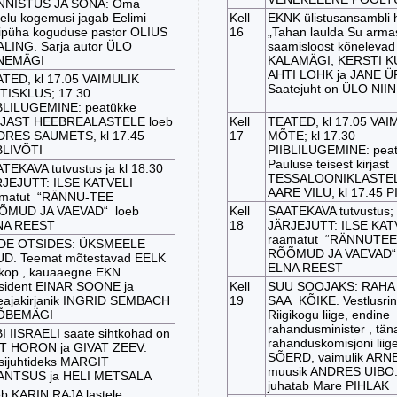
NNISTUS JA SÕNA: Oma
elu kogemusi jagab Eelimi
Kell
EKNK ülistusansambli h
ipüha koguduse pastor OLIUS
16
„Tahan laulda Su arma
LING. Sarja autor ÜLO
saamisloost kõneleva
INEMÄGI
KALAMÄGI, KERSTI K
AHTI LOHK ja JANE Ü
TED, kl 17.05 VAIMULIK
Saatejuht on ÜLO N
ISKLUS; 17.30
BLILUGEMINE: peatükke
RJAST HEEBREALASTELE loeb
Kell
TEATED, kl 17.05 VAI
RES SAUMETS, kl 17.45
17
MÕTE; kl 17.30
BLIVÕTI
PIIBLILUGEMINE: pea
Pauluse teisest kirjast
TEKAVA tutvustus ja kl 18.30
TESSALOONIKLASTEL
JEJUTT: ILSE KATVELI
AARE VILU; kl 17.45 P
amatut “RÄNNU-TEE
ÕMUD JA VAEVAD“ loeb
Kell
SAATEKAVA tutvustus; 
NA REEST
18
JÄRJEJUTT: ILSE KAT
raamatut “RÄNNUTEE
DE OTSIDES: ÜKSMEELE
RÕÕMUD JA VAEVAD“
D. Teemat mõtestavad EELK
ELNA REEST
skop , kauaaegne EKN
sident EINAR SOONE ja
Kell
SUU SOOJAKS: RAHA 
eajakirjanik INGRID SEMBACH
19
SAA KÕIKE. Vestlusrin
ÕBEMÄGI
Riigikogu liige, endine
rahandusminister , tän
I IISRAELI saate sihtkohad on
rahanduskomisjoni liig
T HORON ja GIVAT ZEEV.
SÕERD, vaimulik ARNE
sijuhtideks MARGIT
muusik ANDRES UIBO. 
ANTSUS ja HELI METSALA
juhatab Mare PIHLAK
b KARIN RAJA lastele