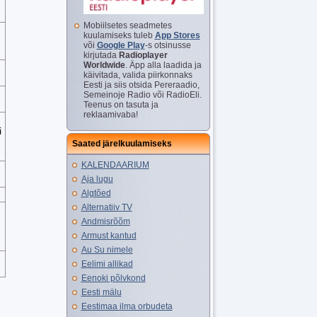
Mobiilsetes seadmetes
kuulamiseks tuleb
App Stores
või
Google Play
-s otsinusse
kirjutada
Radioplayer
Worldwide
. Äpp alla laadida ja
käivitada, valida piirkonnaks
Eesti ja siis otsida Pereraadio,
Semeinoje Radio või RadioEli.
Teenus on tasuta ja
reklaamivaba!
i
Saated järelkuulamiseks
KALENDAARIUM
Aja lugu
Algtõed
Alternatiiv TV
Andmisrõõm
Armust kantud
Au Su nimele
Eelimi allikad
Eenoki põlvkond
Eesti mälu
Eestimaa ilma orbudeta