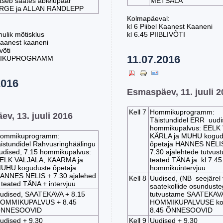
itseb saates abielupaar
METSALA
RGE ja ALLAN RANDLEPP
Kolmapäeval:
kl 6 Piibel Kaanest Kaaneni
mulik mõtisklus
kl 6.45 PIIBLIVÕTI
 kaanest kaaneni
võti
11.07.2016
MIKUPROGRAMM
2016
Esmaspäev, 11. juuli 2
Kell 7
Hommikuprogramm:
ev, 13. juuli 2016
Täistundidel ERR uudi
hommikupalvus: EELK
ommikuprogramm:
KÄRLA ja MUHU kogud
äistundidel Rahvusringhäälingu
õpetaja HANNES NELIS
udised, 7.15 hommikupalvus:
7.30 ajalehtede tutvus
ELK VALJALA, KAARMA ja
teated TÄNA ja kl 7.45
UHU koguduste õpetaja
hommikuintervjuu
ANNES NELIS + 7.30 ajalehed
Kell 8
Uudised, (NB seejärel 
 teated TÄNA + intervjuu
saatekollide osundust
udised, SAATEKAVA + 8.15
tutvustame SAATEKAVA
OMMIKUPALVUS + 8.45
HOMMIKUPALVUSE kor
NNESOOVID
8.45 ÕNNESOOVID
udised + 9.30
Kell 9
Uudised + 9.30