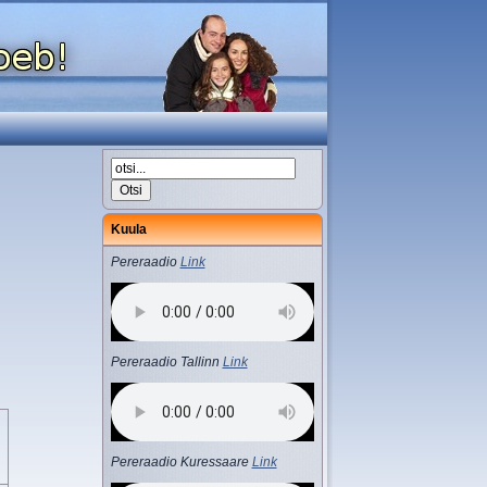
Kuula
Pereraadio
Link
Pereraadio Tallinn
Link
Pereraadio Kuressaare
Link