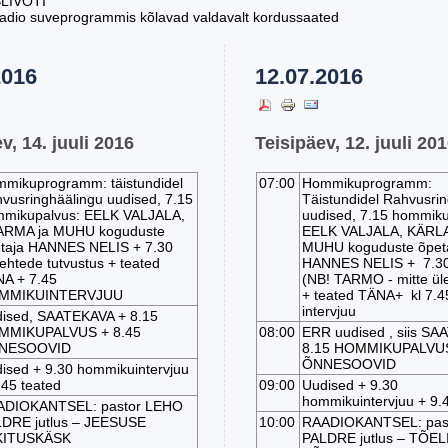
BLIVÕTI
adio suveprogrammis kõlavad valdavalt kordussaated
2016
12.07.2016
v, 14. juuli 2016
Teisipäev, 12. juuli 20
mikuprogramm: täistundidel
07:00
Hommikuprogramm:
vusringhäälingu uudised, 7.15
Täistundidel Rahvusri
mikupalvus: EELK VALJALA,
uudised, 7.15 hommiku
RMA ja MUHU koguduste
EELK VALJALA, KÄRLA
taja HANNES NELIS + 7.30
MUHU koguduste õpet
lehtede tutvustus + teated
HANNES NELIS + 7.30
A + 7.45
(NB! TARMO - mitte üle
MMIKUINTERVJUU
+ teated TÄNA+ kl 7.4
intervjuu
ised, SAATEKAVA + 8.15
MMIKUPALVUS + 8.45
08:00
ERR uudised , siis SA
NESOOVID
8.15 HOMMIKUPALVUS
ÕNNESOOVID
ised + 9.30 hommikuintervjuu
.45 teated
09:00
Uudised + 9.30
hommikuintervjuu + 9.
ADIOKANTSEL: pastor LEHO
DRE jutlus – JEESUSE
10:00
RAADIOKANTSEL: pas
KITUSKÄSK
PALDRE jutlus – TÕE