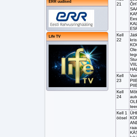
ERR uudised
21
ÕHT
SAA
KAN
Ees
KAL
ESR
Kell
Jät
Life TV
22
kri
KOO
Ole
teg
Stu
VII
HA
Kell
Vai
23
PII
PII
Kell
Mõt
24
aut
OL
tee
Kell 1
ÜH
öösel
KO
AND
raa
KÄ