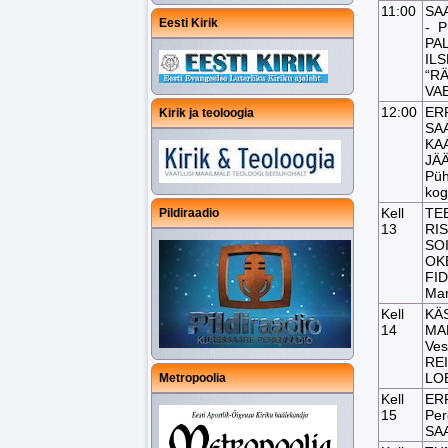
11:00
SAA
Eesti Kirik
- P
PAL
ILS
“R
VA
12:00
ERR
Kirik ja teoloogia
SAA
KA
JÄÄ
Püh
kog
Kell
TE
Pildiraadio
13
RIS
SOI
OKE
FID
Mar
Kell
KÄ
14
MA
Ves
REI
LO
Metropoolia
Kell
ERR
15
Per
SAA