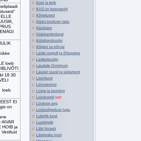
Kool ja kirik
eliplaadi
KUS on kasvukoht
stusest“
Kõnetused
d ELLE
UUSIK,
Käies looduse radu
PRUS.
Käsikäes
IINEMÄGI
Käärkambritund
Külalisestuudio
MULIK
Kõiges su kõrval
tükke
Laste unejutt ja õhtupalve
Lastestuudio
E loeb
Laudate Dominum
IIBLIVÕTI
Laulan suust ja südamest
kl 18.30
Leeritund
VELI
Linnulennul
 loeb
Looja ja looming
Looduspilt
uus
EEST EI
Lootuse aeg
gis on
Lootusõpetuse lugu
Luterlik tund
ane
e AIVAR
Luulehetk
 HOIB ja
Läbi Iisraeli
Vestlust
Lävepaku lood