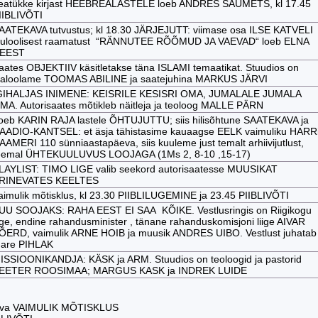
eatükke kirjast HEEBREALASTELE loeb ANDRES SAUMETS, kl 17.45
IIBLIVÕTI
AATEKAVA tutvustus; kl 18.30 JÄRJEJUTT: viimase osa ILSE KATVELI
luloolisest raamatust “RÄNNUTEE RÕÕMUD JA VAEVAD“ loeb ELNA
EEST
aates OBJEKTIIV käsitletakse täna ISLAMI temaatikat. Stuudios on
jaloolame TOOMAS ABILINE ja saatejuhina MARKUS JÄRVI
GIHALJAS INIMENE: KEISRILE KESISRI OMA, JUMALALE JUMALA
MA. Autorisaates mõtikleb näitleja ja teoloog MALLE PÄRN
oeb KARIN RAJA lastele ÕHTUJUTTU; siis hilisõhtune SAATEKAVA ja
AADIO-KANTSEL: et äsja tähistasime kauaagse EELK vaimuliku HARR
AAMERI 110 sünniaastapäeva, siis kuuleme just temalt arhiivijutlust,
eemal ÜHTEKUULUVUS LOOJAGA (1Ms 2, 8-10 ,15-17)
LAYLIST: TIMO LIGE valib seekord autorisaatesse MUUSIKAT
RINEVATES KEELTES
aimulik mõtisklus, kl 23.30 PIIBLILUGEMINE ja 23.45 PIIBLIVÕTI
UU SOOJAKS: RAHA EEST EI SAA KÕIKE. Vestlusringis on Riigikogu
iige, endine rahandusminister , tänane rahanduskomisjoni liige AIVAR
ÕERD, vaimulik ARNE HOIB ja muusik ANDRES UIBO. Vestlust juhatab
are PIHLAK
ISSIOONIKANDJA: KÄSK ja ARM. Stuudios on teoloogid ja pastorid
EETER ROOSIMAA; MARGUS KASK ja INDREK LUIDE
äeva VAIMULIK MÕTISKLUS