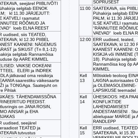
SÕPRUSEST
TEKAVA, seejärel PIIBLIVÕTI
ühakirja selgitab EENOK
11:00
SAATEKAVA, siis PIIBL
M; kl 11.30 JÄRJEJUTT:
Pühakirja selgitab EE
E KATVELI raamatut
PALM, kl 11.30 JÄRJE
ÄNNUTEE RÕÕMUD JA
ILSE KATVELI raamat
EVAD“ loeb ELNA REEST
“RÄNNUTEE RÕÕMUD
VAEVAD“ loeb ELNA 
 uudised, siis TEATED,
TEKAVA; kl 12.30 PIIBEL
12:00
ERR uudised, teated,
ANEST KAANENI: NÄGEMUS
SAATEKAVA; kl 12.30 
RAST ja SIKUST (Tn 8,1-12)
KAANEST KAANENI: 
akirja selgitab Rannamõisa
KISKJA või INIMENE (T
uduse õp AARE KIMMEL
18). Pühakirja selgitab
Rannamõisa kog õp A
ELISED: VAIKSE OOKEANI
KIMMEL
TTEEL. ELERI ja INDREK
DLA jätkavad oma reisikirja
Kell
Mõtiskleb teoloog EIN
AANIA saarestiku väikesaarte
13
LAIGNA autorisaates
ŽI ja TONGAga. Saatejuht on
ja OLEMASOLEMINE-
e Pihlak
LAPSIKUSE teemadel
SIKÄES: TÄHENDAMISSÕNA
Kell
ÜHESKOOS: HEA PAA
RINEERITUD PEEDIST.
14
KONFLIKTIDE
tlusringis on JANA ROSIN,
LAHENDAMISEST
MO AINSAR ja EHA
ANDESTAMISENI . Stu
BJAKAS
abielupaar MARGE ja
RANDLEPP
 uudised, seejärel
eraadiost TEATED ja
Kell
ERR uudised, TEATED 
TEKAVA tutvustus
15
SAATEKAVA, kl 15.30
VENEKEELNE POOLT