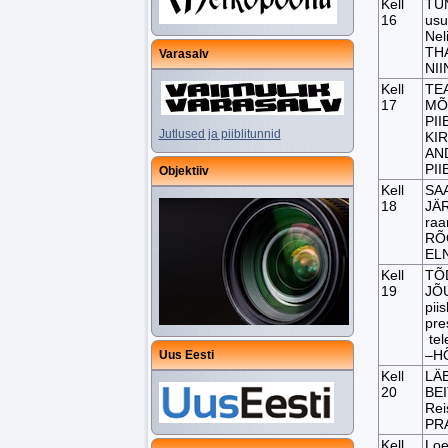
Kell
TU
16
usu
Nel
THA
Varasalv
NI
Kell
TEA
17
MÕT
PII
Jutlused ja piiblitunnid
KI
AND
PII
Objektiiv
Kell
SAA
18
JÄR
ra
RÕ
EL
Kell
TÕ
19
JÕU
pii
pre
tel
–H
Uus Eesti
Kell
LÄB
20
BEI
Rei
PR
Kell
Loe