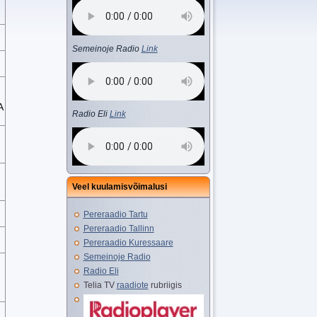
Semeinoje Radio
Link
A
Radio Eli
Link
Veel kuulamisvõimalusi
Pereraadio Tartu
Pereraadio Tallinn
Pereraadio Kuressaare
Semeinoje Radio
Radio Eli
Telia TV
raadiote
rubriigis