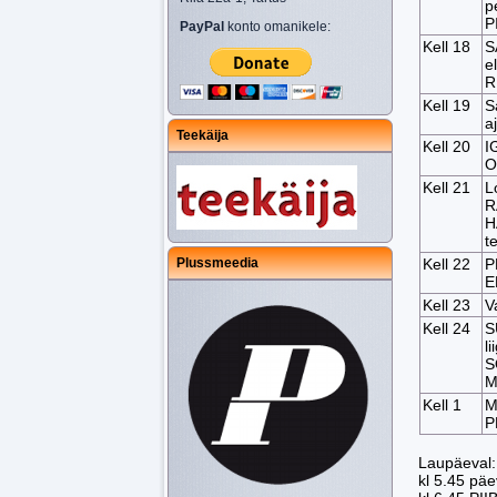
p
P
PayPal
konto omanikele:
Kell 18
S
e
R
Kell 19
S
a
Teekäija
Kell 20
I
O
Kell 21
L
R
H
t
Kell 22
P
Plussmeedia
E
Kell 23
V
Kell 24
S
l
S
M
Kell 1
M
P
Laupäeval:
kl 5.45 p