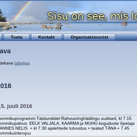
Toeta
Kontakt
Organisatsioonist
ava
atekava
tabelina
2016
5. juuli 2016
ommikuprogramm:Täistundidel Rahvusringhäälingu uudised, kl 7.15
ommikupalvus: EELK VALJALA, KAARMA ja MUHU koguduste õpetaja
ANNES NELIS + kl 7.30 ajalehtede tutvustus + teated TÄNA + 7.45
ommikuintervjuu