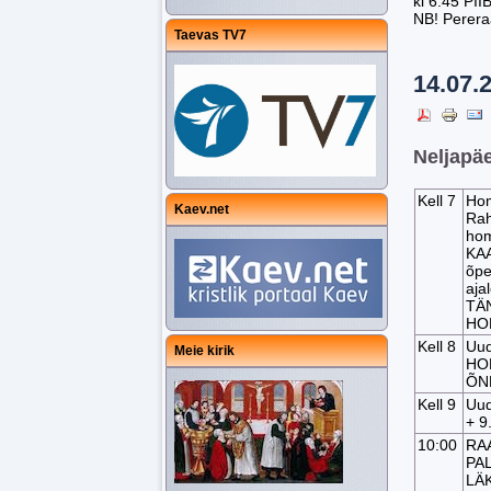
kl 6.45 PII
NB! Perera
Taevas TV7
14.07.
Neljapäe
Kell 7
Hom
Kaev.net
Rah
hom
KAA
õpe
aja
TÄN
HO
Kell 8
Uud
Meie kirik
HO
ÕN
Kell 9
Uud
+ 9
10:00
RA
PAL
LÄ