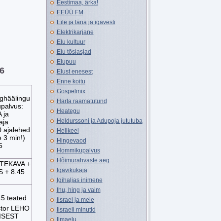
Eestimaa, ärka!
EEÜÜ FM
Eile ja täna ja igavesti
Elektrikarjane
Elu kultuur
Elu tõsiasjad
Elupuu
16
Elust enesest
Enne koitu
Gospelmix
nghäälingu
Harta raamatutund
palvus:
Heategu
 ja
Heldurssoni ja Adupoja jututuba
aja
 ajalehed
Helikeel
 3 min!)
Hingevaod
5
Hommikupalvus
Hõimurahvaste aeg
ATEKAVA +
Igavikukaja
 + 8.45
Igihaljas inimene
Ihu, hing ja vaim
45 teated
Iisrael ja meie
tor LEHO
Iisraeli minutid
LISEST
Ilmaelu