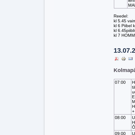
leh
MA
Reedel:
kl 5.45 vai
kl 6 Piibel
kl 6.45piibli
kl 7 HOM
13.07.
Kolmapä
07:00
H
t
u
E
M
H
+
08:00
U
H
Õ
09:00
U