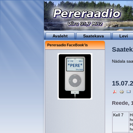
Avaleht
Saatekava
Levi
Pereraadio FaceBook'is
Saatek
Nädala sa
15.07.
Reede, 1
Kell 7
H
h
H
h