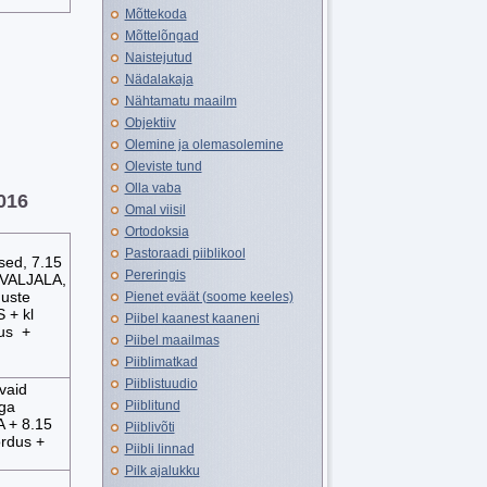
Mõttekoda
Mõttelõngad
Naistejutud
Nädalakaja
Nähtamatu maailm
Objektiiv
Olemine ja olemasolemine
Oleviste tund
Olla vaba
016
Omal viisil
Ortodoksia
Pastoraadi piiblikool
sed, 7.15
Pereringis
 VALJALA,
uste
Pienet eväät (soome keeles)
 + kl
Piibel kaanest kaaneni
tus +
Piibel maailmas
Piiblimatkad
Piiblistuudio
vaid
Piiblitund
ega
 + 8.15
Piiblivõti
dus +
Piibli linnad
Pilk ajalukku