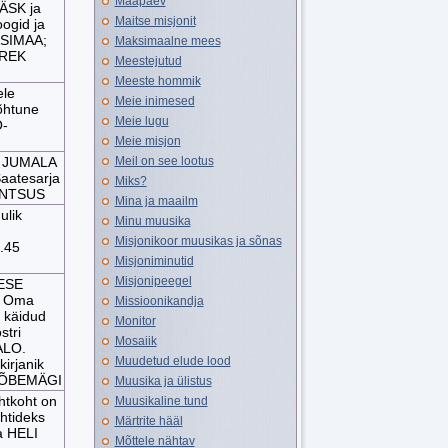
Maapäev
ÄSK ja
Maitse misjonit
ogid ja
OSIMAA;
Maksimaalne mees
DREK
Meestejutud
Meeste hommik
ele
Meie inimesed
õhtune
Meie lugu
-
Meie misjon
: JUMALA
Meil on see lootus
atesarja
Miks?
ANTSUS
Mina ja maailm
ulik
Minu muusika
Misjonikoor muusikas ja sõnas
.45
Misjoniminutid
Misjonipeegel
ESE
. Oma
Missioonikandja
 käidud
Monitor
stri
Mosaiik
ALO.
Muudetud elude lood
kirjanik
HÕBEMÄGI
Muusika ja ülistus
htkoht on
Muusikaline tund
htideks
Märtrite hääl
 HELI
Mõttele nähtav