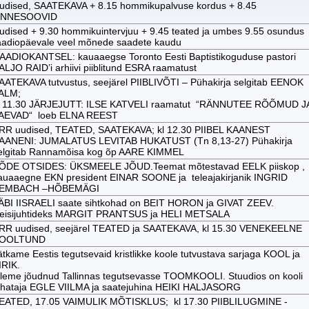
udised, SAATEKAVA + 8.15 hommikupalvuse kordus + 8.45
NNESOOVID
udised + 9.30 hommikuintervjuu + 9.45 teated ja umbes 9.55 osundus
aadiopäevale veel mõnede saadete kaudu
AADIOKANTSEL: kauaaegse Toronto Eesti Baptistikoguduse pastori
ALJO RAID’i arhiivi piiblitund ESRA raamatust
AATEKAVA tutvustus, seejärel PIIBLIVÕTI – Pühakirja selgitab EENOK
ALM;
l 11.30 JÄRJEJUTT: ILSE KATVELI raamatut “RÄNNUTEE RÕÕMUD J
AEVAD“ loeb ELNA REEST
RR uudised, TEATED, SAATEKAVA; kl 12.30 PIIBEL KAANEST
AANENI: JUMALATUS LEVITAB HUKATUST (Tn 8,13-27) Pühakirja
elgitab Rannamõisa kog õp AARE KIMMEL
ÕDE OTSIDES: ÜKSMEELE JÕUD.Teemat mõtestavad EELK piiskop ,
auaaegne EKN president EINAR SOONE ja teleajakirjanik INGRID
EMBACH –HÕBEMÄGI
ÄBI IISRAELI saate sihtkohad on BEIT HORON ja GIVAT ZEEV.
eisijuhtideks MARGIT PRANTSUS ja HELI METSALA
RR uudised, seejärel TEATED ja SAATEKAVA, kl 15.30 VENEKEELNE
OOLTUND
ätkame Eestis tegutsevaid kristlikke koole tutvustava sarjaga KOOL ja
IRIK.
leme jõudnud Tallinnas tegutsevasse TOOMKOOLI. Stuudios on kooli
uhataja EGLE VIILMA ja saatejuhina HEIKI HALJASORG
EATED, 17.05 VAIMULIK MÕTISKLUS; kl 17.30 PIIBLILUGMINE -