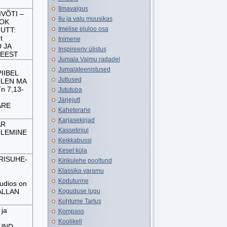
Ilmavalgus
IVÕTI –
Ilu ja valu muusikas
NOK
Imelise eluloo osa
JUTT:
ut
Inimene
 JA
Inspireeriv ülistus
REEST
Jumala Vaimu radadel
Jumalateenistused
PIIBEL
Jutlused
OLEN MA
n 7,13-
Jututuba
Järjejutt
ARE
Kaheterane
Karjasekirjad
AR
Kassetiriiul
 OLEMINE
Keikkabussi
Keset küla
RISUHE-
Kirikulehe pooltund
Klassika varamu
Kodutunne
udios on
 ALLAN
Koguduse lugu
Kohtume Tartus
ja
Kompass
Koolikell
UND