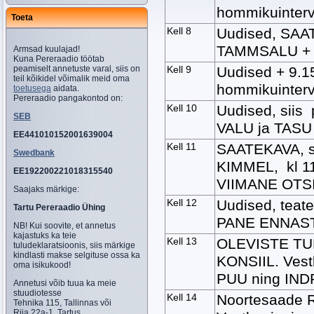
hommikuinterv
Toeta
Kell 8
Uudised, SAAT
TAMMSALU +
Armsad kuulajad!
Kuna Pereraadio töötab
Kell 9
Uudised + 9.
peamiselt annetuste varal, siis on
teil kõikidel võimalik meid oma
hommikuinterv
toetusega
aidata.
Pereraadio pangakontod on:
Kell 10
Uudised, siis
SEB
VALU ja TASU
EE441010152001639004
Kell 11
SAATEKAVA, si
Swedbank
KIMMEL, kl 1
EE192200221018315540
VIIMANE OTSI
Saajaks märkige:
Kell 12
Uudised, teat
Tartu Pereraadio Ühing
PANE ENNAS
NB! Kui soovite, et annetus
kajastuks ka teie
Kell 13
OLEVISTE TUN
tuludeklaratsioonis, siis märkige
kindlasti makse selgituse ossa ka
KONSIIL.
Vest
oma isikukood!
PUU ning IND
Annetusi võib tuua ka meie
stuudiotesse
Kell 14
Noortesaade 
Tehnika 115, Tallinnas või
Riia 22a-1, Tartus