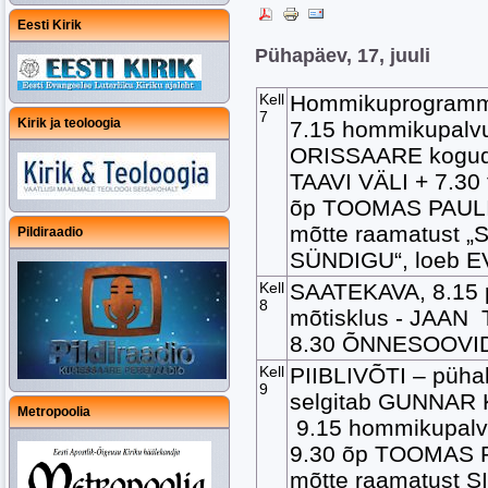
Eesti Kirik
Pühapäev, 17, juuli
Kell
Hommikuprogramm
7
Kirik ja teoloogia
7.15 hommikupalv
ORISSAARE kogud
TAAVI VÄLI + 7.30
õp TOOMAS PAULI 
mõtte raamatust 
Pildiraadio
SÜNDIGU“, loeb 
Kell
SAATEKAVA, 8.15 
8
mõtisklus - JAA
8.30 ÕNNESOOVI
Kell
PIIBLIVÕTI – pühak
9
selgitab GUNNAR
Metropoolia
9.15 hommikupalv
9.30 õp TOOMAS P
mõtte raamatust 