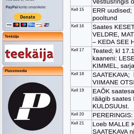
Vestlusringi
PayPal
konto omanikele:
Kell 15
ERR uudised;
pooltund
Kell 16
Saates KESET
VELDRE, MATT
Teekäija
– KEDA SEE 
Kell 17
Teated; kl 17.
kaaneni: LES
KIMMEL, sarj
Plussmeedia
Kell 18
SAATEKAVA; k
VIIMANE OTS
Kell 19
EAÕK saates
räägib saates
KULDSUUst.
Kell 20
PERERINGIS:
Kell 21
Loeb MALLE K
SAATEKAVA nin