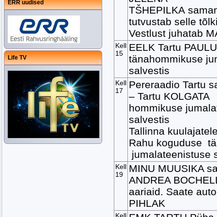
ERR uudised
TŠHEPILKA samani
tutvustab selle tõl
Vestlust juhatab
Kell
EELK Tartu PAUL
15
tänahommikuse ju
Life TV
salvestis
Kell
Pereraadio Tartu s
17
– Tartu KOLGATA
k
hommikuse jumala
salvestis
Tallinna kuulajat
Rahu koguduse t
jumalateenistuse s
Kell
MINU MUUSIKA sa
19
ANDREA BOCHELLI
aariaid. Saate aut
PIHLAK
Kell