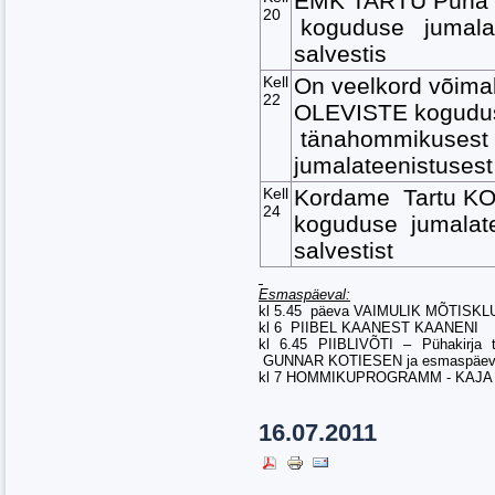
EMK TARTU Püha
20
koguduse jumalat
salvestis
Kell
On veelkord võima
22
OLEVISTE kogudu
tänahommikusest
jumalateenistusest
Kell
Kordame Tartu K
24
koguduse jumalat
salvestist
Esmaspäeval:
kl 5.45 päeva VAIMULIK MÕTISKL
kl 6 PIIBEL KAANEST KAANENI
kl 6.45 PIIBLIVÕTI – Pühakirja t
GUNNAR KOTIESEN ja esmaspäev
kl 7 HOMMIKUPROGRAMM - KAJA
16.07.2011