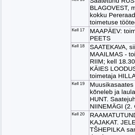
Saatetund RUS
BLAGOVEST, mi
kokku Pereraad
toimetuse tööte
Kell 17
MAAPÄEV: toim
PEETS
Kell 18
SAATEKAVA, sii
MAAILMAS - to
RIIM; kell 18.
KÄIES LOODU
toimetaja HIL
Kell 19
Muusikasaate
kõneleb ja lau
HUNT. Saateju
NIINEMÄGI (2.
Kell 20
RAAMATUTUN
KAJAKAT. JEL
TŠHEPILKA sam