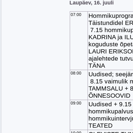
Laupäev, 16. juuli
07:00
Hommikuprogr
Täistundidel E
7.15 hommikup
KADRINA ja I
koguduste õpe
LAURI ERIKSON
ajalehtede tutv
TÄNA
08:00
Uudised; seejä
8.15 vaimulik 
TAMMSALU + 8
ÕNNESOOVID
09:00
Uudised + 9.15
hommikupalvuse
hommikuintervj
TEATED