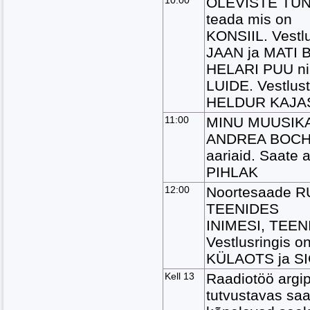
10:00
OLEVISTE TUN
teada mis on
KONSIIL. Vestlu
JAAN ja MATI
HELARI PUU n
LUIDE. Vestlust
HELDUR KAJA
11:00
MINU MUUSIKA
ANDREA BOCHE
aariaid. Saate
PIHLAK
12:00
Noortesaade 
TEENIDES
INIMESI, TEEN
Vestlusringis 
KÜLAOTS ja S
Kell 13
Raadiotöö argi
tutvustavas s