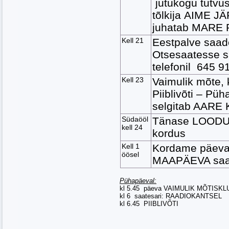
jutukogu tutvus
tõlkija AIME JÄ
juhatab MARE 
Kell 21
Eestpalve saad
Otsesaatesse s
telefonil 645 9
Kell 23
Vaimulik mõte, 
Piiblivõti – Püha
selgitab AARE
Südaööl
Tänase LOODU
kell 24
kordus
Kell 1
Kordame päeval
öösel
MAAPÄEVA saa
Pühapäeval:
kl 5.45 päeva VAIMULIK MÕTISKL
kl 6 saatesari: RAADIOKANTSEL
kl 6.45 PIIBLIVÕTI