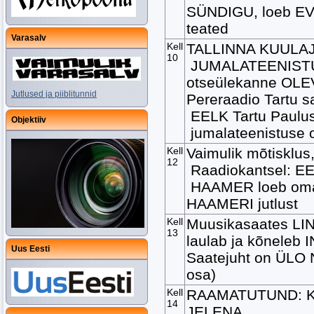
SÜNDIGU, loeb E
teated
Varasalv
Kell
TALLINNA KUULA
10
JUMALATEENIST
otseülekanne OLEV
Jutlused ja piiblitunnid
Pereraadio Tartu sa
EELK Tartu Paulu
Objektiiv
jumalateenistuse 
Kell
Vaimulik mõtisklus,
12
Raadiokantsel: 
HAAMER loeb oma
HAAMERI jutlust
Kell
Muusikasaates L
13
laulab ja kõneleb
Uus Eesti
Saatejuht on ÜLO 
osa)
Kell
RAAMATUTUND: K
14
JELENA