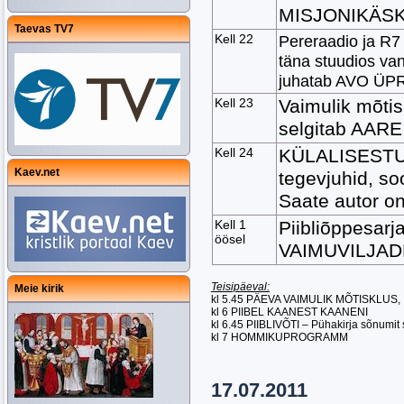
MISJONIKÄS
Taevas TV7
Kell 22
Pereraadio ja 
täna stuudios v
juhatab AVO ÜP
Kell 23
Vaimulik mõtis
selgitab AAR
Kell 24
KÜLALISESTUU
Kaev.net
tegevjuhid, s
Saate autor 
Kell 1
Piibliõppesar
öösel
VAIMUVILJAD
Teisipäeval:
Meie kirik
kl 5.45 PÄEVA VAIMULIK MÕTISKLUS,
kl 6 PIIBEL KAANEST KAANENI
kl 6.45 PIIBLIVÕTI – Pühakirja sõnumi
kl 7 HOMMIKUPROGRAMM
17.07.2011