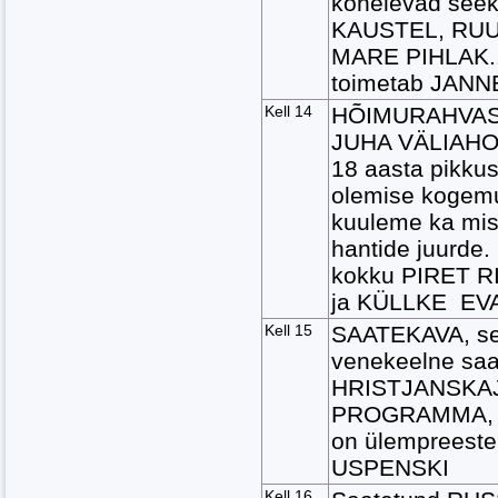
kõnelevad seek
KAUSTEL, RUU
MARE PIHLAK..
toimetab JAN
Kell 14
HÕIMURAHVAS
JUHA VÄLIAHO
18 aasta pikkus
olemise kogemu
kuuleme ka misj
hantide juurde
kokku PIRET R
ja KÜLLKE
EV
Kell 15
SAATEKAVA, se
venekeelne sa
HRISTJANSKA
PROGRAMMA, m
on ülempreest
USPENSKI
Kell 16