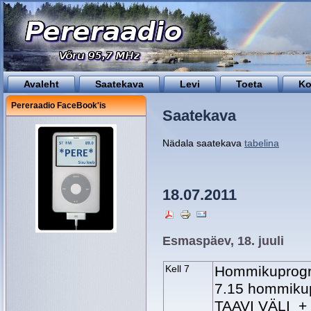
Avaleht
Saatekava
Levi
Toeta
Ko
Pereraadio FaceBook'is
Saatekava
Nädala saatekava
tabelina
18.07.2011
Esmaspäev, 18. juuli
Kell 7
Hommikuprogra
7.15 hommiku
TAAVI VÄLI + 7