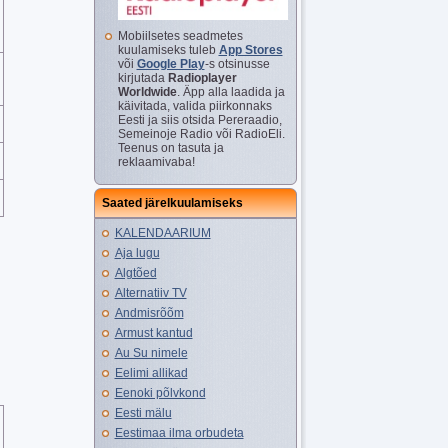
Mobiilsetes seadmetes
kuulamiseks tuleb
App Stores
või
Google Play
-s otsinusse
kirjutada
Radioplayer
Worldwide
. Äpp alla laadida ja
käivitada, valida piirkonnaks
Eesti ja siis otsida Pereraadio,
Semeinoje Radio või RadioEli.
Teenus on tasuta ja
reklaamivaba!
Saated järelkuulamiseks
KALENDAARIUM
Aja lugu
Algtõed
Alternatiiv TV
Andmisrõõm
Armust kantud
Au Su nimele
Eelimi allikad
Eenoki põlvkond
Eesti mälu
Eestimaa ilma orbudeta