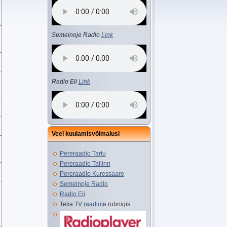
Semeinoje Radio
Link
Radio Eli
Link
Veel kuulamisvõimalusi
Pereraadio Tartu
Pereraadio Tallinn
Pereraadio Kuressaare
Semeinoje Radio
Radio Eli
Telia TV
raadiote
rubriigis