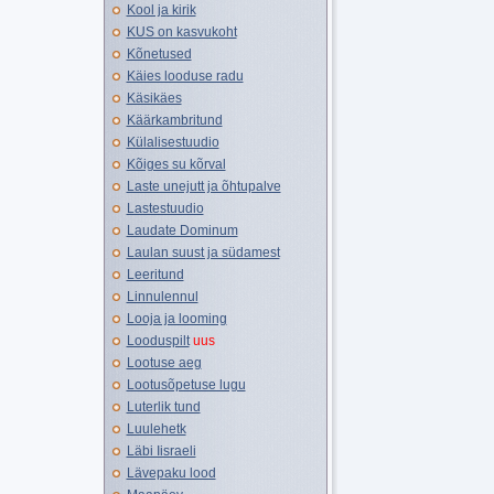
Kool ja kirik
KUS on kasvukoht
Kõnetused
Käies looduse radu
Käsikäes
Käärkambritund
Külalisestuudio
Kõiges su kõrval
Laste unejutt ja õhtupalve
Lastestuudio
Laudate Dominum
Laulan suust ja südamest
Leeritund
Linnulennul
Looja ja looming
Looduspilt
uus
Lootuse aeg
Lootusõpetuse lugu
Luterlik tund
Luulehetk
Läbi Iisraeli
Lävepaku lood