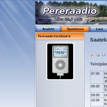
Avaleht
Saatekava
Levi
Pereraadio FaceBook'is
Saatek
Teisipäe
07:00
H
h
J
08:00
E
Õ
09:00
U
10:00
R
R