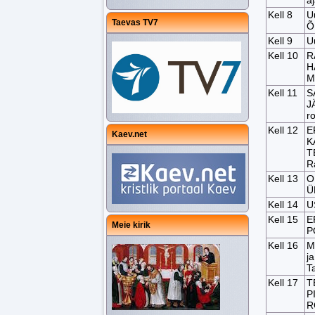
a
Kell 8
U
Taevas TV7
Õ
Kell 9
U
Kell 10
R
H
M
Kell 11
S
J
r
Kell 12
E
Kaev.net
K
T
R
Kell 13
O
Ü
Kell 14
U
Kell 15
E
Meie kirik
P
Kell 16
M
j
T
Kell 17
T
P
R