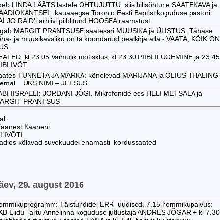
oeb LINDA LÄÄTS lastele ÕHTUJUTTU, siis hilisõhtune SAATEKAVA ja
AADIOKANTSEL: kauaaegse Toronto Eesti Baptistikoguduse pastori
ALJO RAID’i arhiivi piiblitund HOOSEA raamatust
lgab MARGIT PRANTSUSE saatesari MUUSIKA ja ÜLISTUS. Tänase
õna- ja muusikavaliku on ta koondanud pealkirja alla - VAATA, KÕIK ON
US
EATED, kl 23.05 Vaimulik mõtisklus, kl 23.30 PIIBLILUGEMINE ja 23.45
IIBLIVÕTI
aates TUNNETA JA MÄRKA: kõnelevad MARIJANA ja OLIUS THALING
eemal ÜKS NIMI – JEESUS
ÄBI IISRAELI: JORDANI JÕGI. Mikrofonide ees HELI METSALA ja
ARGIT PRANTSUS
al:
 Kaanest Kaaneni
BLIVÕTI
adios kõlavad suvekuudel enamasti kordussaated
ev, 29. august 2016
ommikuprogramm: Täistundidel ERR uudised, 7.15 hommikupalvus:
KB Liidu Tartu Annelinna koguduse jutlustaja ANDRES JÕGAR + kl 7.30