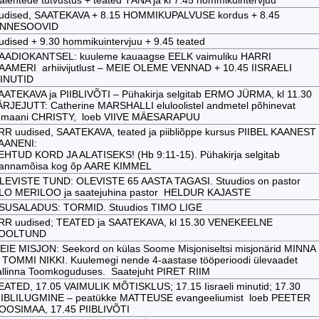
jalehtede tutvustus + teated TÄNA ja kl 7.45 hommikuintervjuu
udised, SAATEKAVA + 8.15 HOMMIKUPALVUSE kordus + 8.45
NNESOOVID
udised + 9.30 hommikuintervjuu + 9.45 teated
AADIOKANTSEL: kuuleme kauaagse EELK vaimuliku HARRI
AAMERI arhiivijutlust – MEIE OLEME VENNAD + 10.45 IISRAELI
INUTID
AATEKAVA ja PIIBLIVÕTI – Pühakirja selgitab ERMO JÜRMA, kl 11.30
ÄRJEJUTT: Catherine MARSHALLI eluloolistel andmetel põhinevat
omaani CHRISTY, loeb VIIVE MÄESARAPUU
RR uudised, SAATEKAVA, teated ja piibliõppe kursus PIIBEL KAANEST
AANENI:
EHTUD KORD JA ALATISEKS! (Hb 9:11-15). Pühakirja selgitab
annamõisa kog õp AARE KIMMEL
LEVISTE TUND: OLEVISTE 65 AASTA TAGASI. Stuudios on pastor
LO MERILOO ja saatejuhina pastor HELDUR KAJASTE
SUSALADUS: TORMID. Stuudios TIMO LIGE
RR uudised; TEATED ja SAATEKAVA, kl 15.30 VENEKEELNE
OOLTUND
EIE MISJON: Seekord on külas Soome Misjoniseltsi misjonärid MINNA
a TOMMI NIKKI. Kuulemegi nende 4-aastase tööperioodi ülevaadet
allinna Toomkoguduses. Saatejuht PIRET RIIM
EATED, 17.05 VAIMULIK MÕTISKLUS; 17.15 Iisraeli minutid; 17.30
IIBLILUGMINE – peatükke MATTEUSE evangeeliumist loeb PEETER
OOSIMAA, 17.45 PIIBLIVÕTI