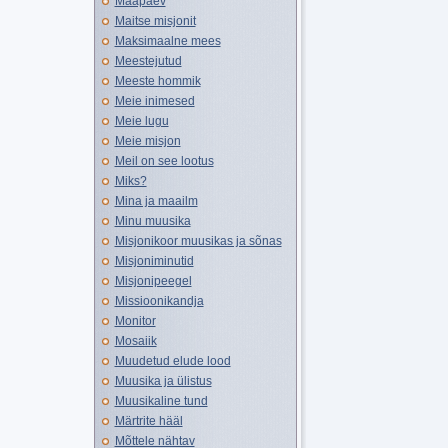
Maapäev
Maitse misjonit
Maksimaalne mees
Meestejutud
Meeste hommik
Meie inimesed
Meie lugu
Meie misjon
Meil on see lootus
Miks?
Mina ja maailm
Minu muusika
Misjonikoor muusikas ja sõnas
Misjoniminutid
Misjonipeegel
Missioonikandja
Monitor
Mosaiik
Muudetud elude lood
Muusika ja ülistus
Muusikaline tund
Märtrite hääl
Mõttele nähtav