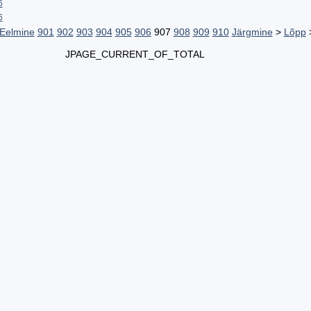
6
6
Eelmine
901
902
903
904
905
906
907
908
909
910
Järgmine
>
Lõpp
JPAGE_CURRENT_OF_TOTAL