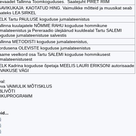
levaadet Tallinna Toomkoguduses. Saatejuht PIRET RIIM
GAVIKUKAJA: KAOTATUD HING. Vaimulikke mõtteid ja muusikat seab
aateks LEA SIRKEL
ELK Tartu PAULUSE koguduse jumalateenistus
allinna kuulajatele NÕMME RAHU koguduse hommikune
umalateenistus ja Pereraadio ülejäänud kuuldealal Tartu SALEMI
oguduse jumalateenistuse salvestis
allinna METODISTI koguduse jumalateenistus,
ordusena OLEVISTE koguduse jumalateenistus
aame veelkord osa Tartu SALEMI koguduse hommikusest
umalateenistusest
ELK Kadrina koguduse õpetaja MEELIS LAURI ERIKSONI autorisaade
 VAIKUSE VÄGI
al:
äeva VAIMULIK MÕTISKLUS
IBLIVÕTI
MIKUPROGRAMM
id...
6
6
6