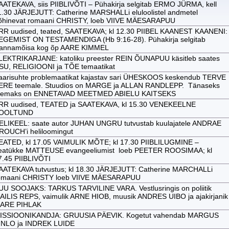
AATEKAVA, siis PIIBLIVÕTI – Pühakirja selgitab ERMO JÜRMA, kell
1.30 JÄRJEJUTT: Catherine MARSHALLi eluloolistel andmetel
õhinevat romaani CHRISTY, loeb VIIVE MÄESARAPUU
RR uudised, teated, SAATEKAVA; kl 12.30 PIIBEL KAANEST KAANENI:
EGEMIST ON TESTAMENDIGA (Hb 9:16-28). Pühakirja selgitab
annamõisa kog õp AARE KIMMEL
LEKTRIKARJANE: katoliku preester REIN ÕUNAPUU käsitleb saates
SU, RELIGIOONI ja TÕE temaatikat
aarisuhte problemaatikat kajastav sari ÜHESKOOS keskendub TERVE
ERE teemale. Stuudios on MARGE ja ALLAN RANDLEPP. Tänaseks
eemaks on ENNETAVAD MEETMED ABIELU KAITSEKS
RR uudised, TEATED ja SAATEKAVA, kl 15.30 VENEKEELNE
OOLTUND
ELIKEEL: saate autor JUHAN UNGRU tutvustab kuulajatele ANDRAE
ROUCH’i heliloomingut
EATED, kl 17.05 VAIMULIK MÕTE; kl 17.30 PIIBLILUGMINE –
eatükke MATTEUSE evangeeliumist loeb PEETER ROOSIMAA; kl
7.45 PIIBLIVÕTI
AATEKAVA tutvustus; kl 18.30 JÄRJEJUTT: Catherine MARCHALLi
omaani CHRISTY loeb VIIVE MÄESARAPUU
UU SOOJAKS: TARKUS TARVILINE VARA. Vestlusringis on poliitik
AILIS REPS, vaimulik ARNE HIOB, muusik ANDRES UIBO ja ajakirjanik
ARE PIHLAK
ISSIOONIKANDJA: GRUUSIA PÄEVIK. Kogetut vahendab MARGUS
INLO ja INDREK LUIDE