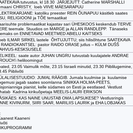
AATEKAVA tutvustus, kl 18.30 JÄRJEJUTT: Catherine MARSHALLI
omaani CHRISTY, loeb VIIVE MÄESARAPUU
LEKTRIKARJANE: katoliku preester REIN ÕUNAPUU käsitleb saates
SU, RELIGIOONI ja TÕE temaatikat
aarisuhte problemaatikat kajastav sari ÜHESKOOS keskendub TERVE
ERE teemale. Stuudios on MARGE ja ALLAN RANDLEPP. Tänaseks
eemaks on ENNETAVAD MEETMED ABIELU KAITSEKS
oeb ILMAR SIRKEL lastele ÕHTUJUTTU; siis hilisõhtune SAATEKAVA
a RAADIOKANTSEL: pastor RAIDO ORASE jutlus – KÜLM DUŠŠ
AHVUS-KESKSUSELE
ELIKEEL: saate autor JUHAN UNGRU tutvustab kuulajatele ANDRAE
ROUCH’i heliloomingut
ated, 23.05 Vaimulik mõte, 23.15 Iisraeli minutid, 23.30 Piiblilugemine,
.45 Piiblivõti
ÜLALISESTUUDIO: JUMAL RÄÄGIB. Jumala kuulmise ja kuulamise
ogemusi jagab saates soomlanna SINIKKA HOLMA-PEETS,
sjonianniga pianist, kelle südames on Eesti ja eestlased. Vestlust
uhatab Kadrina kirikuõpetaja MEELIS-LAURI ERIKSON
ÄSIKÄES: KAS NAINE UNUSTAB OMA LAPSUKESE? Vestlusringis
NNE KIVINURM, SIIRI SAAR, MARILIIS LAURIK ja EHA LOBJAKAS
:
 Kaanest Kaaneni
ivõti
MIKUPROGRAMM