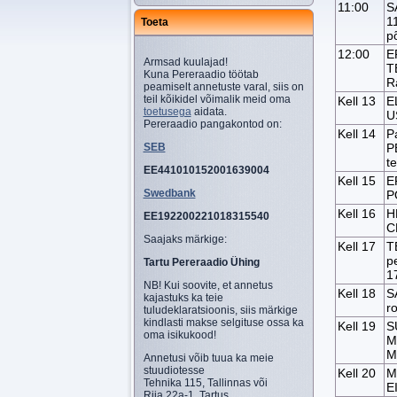
11:00
S
1
Toeta
p
12:00
E
Armsad kuulajad!
T
Kuna Pereraadio töötab
R
peamiselt annetuste varal, siis on
teil kõikidel võimalik meid oma
Kell 13
E
toetusega
aidata.
U
Pereraadio pangakontod on:
Kell 14
P
SEB
P
t
EE441010152001639004
Kell 15
E
Swedbank
P
Kell 16
H
EE192200221018315540
C
Saajaks märkige:
Kell 17
T
p
Tartu Pereraadio Ühing
1
NB! Kui soovite, et annetus
Kell 18
S
kajastuks ka teie
r
tuludeklaratsioonis, siis märkige
kindlasti makse selgituse ossa ka
Kell 19
S
oma isikukood!
M
M
Annetusi võib tuua ka meie
stuudiotesse
Kell 20
M
Tehnika 115, Tallinnas või
E
Riia 22a-1, Tartus