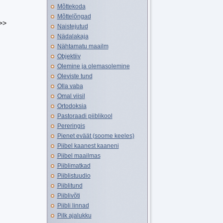
Mõttekoda
Mõttelõngad
>>
Naistejutud
Nädalakaja
Nähtamatu maailm
Objektiiv
Olemine ja olemasolemine
Oleviste tund
Olla vaba
Omal viisil
Ortodoksia
Pastoraadi piiblikool
Pereringis
Pienet eväät (soome keeles)
Piibel kaanest kaaneni
Piibel maailmas
Piiblimatkad
Piiblistuudio
Piiblitund
Piiblivõti
Piibli linnad
Pilk ajalukku