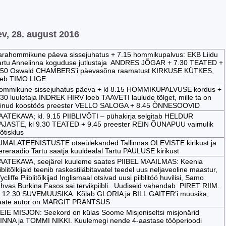
v, 28. august 2016
arahommikune päeva sissejuhatus + 7.15 hommikupalvus: EKB Liidu
artu Annelinna koguduse jutlustaja ANDRES JÕGAR + 7.30 TEATED +
.50 Oswald CHAMBERS’i päevasõna raamatust KIRKUSE KÜTKES,
oeb TIMO LIGE
ommikune sissejuhatus päeva + kl 8.15 HOMMIKUPALVUSE kordus +
.30 luuletaja INDREK HIRV loeb TAAVETI laulude tõlget, mille ta on
einud koostöös preester VELLO SALOGA + 8.45 ÕNNESOOVID
AATEKAVA; kl. 9.15 PIIBLIVÕTI – pühakirja selgitab HELDUR
AJASTE, kl 9.30 TEATED + 9.45 preester REIN ÕUNAPUU vaimulik
õtisklus
UMALATEENISTUSTE otseülekanded Tallinnas OLEVISTE kirikust ja
ereraadio Tartu saatja kuuldealal Tartu PAULUSE kirikust
AATEKAVA, seejärel kuuleme saates PIIBEL MAAILMAS: Keenia
iblitõlkijaid teenib raskestiläbitavatel teedel uus neljaveoline maastur,
cliffe Piiblitõlkijad Inglismaal otsivad uusi piiblitöö huvilisi, Samo
ahvas Burkina Fasos sai tervikpiibli. Uudiseid vahendab PIRET RIIM.
l 12.30 SUVEMUUSIKA. Kõlab GLORIA ja BILL GAITER’i muusika,
aate autor on MARGIT PRANTSUS
EIE MISJON: Seekord on külas Soome Misjoniseltsi misjonärid
INNA ja TOMMI NIKKI. Kuulemegi nende 4-aastase tööperioodi