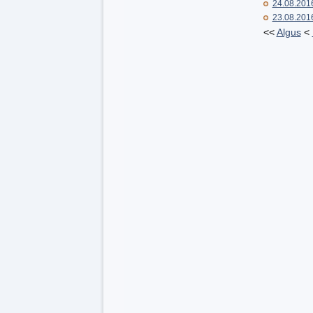
24.08.201
23.08.201
<<
Algus
<