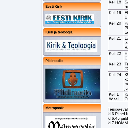
Kell 18
S
r
Eesti Kirik
Kell 19
E
U
Kell 20
P
P
t
Kirik ja teoloogia
Kell 21
L
j
R
Kell 22
H
C
Pildiraadio
Kell 23
Te
23
Kell 24
K
k
mi
j
Kell 1
K
öösel
Õ
Metropoolia
Teisipäeval
kl 6 Piibel
kl 6.45 piibl
kl 7 HOM