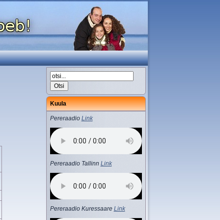
Kuula
Pereraadio
Link
Pereraadio Tallinn
Link
Pereraadio Kuressaare
Link