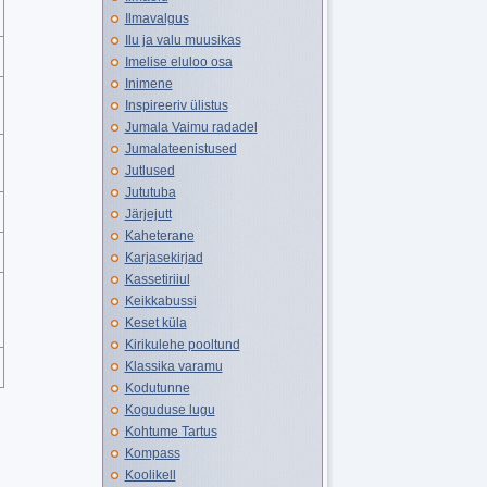
Ilmavalgus
Ilu ja valu muusikas
Imelise eluloo osa
Inimene
Inspireeriv ülistus
Jumala Vaimu radadel
Jumalateenistused
Jutlused
Jututuba
Järjejutt
Kaheterane
Karjasekirjad
Kassetiriiul
Keikkabussi
Keset küla
Kirikulehe pooltund
Klassika varamu
Kodutunne
Koguduse lugu
Kohtume Tartus
Kompass
Koolikell