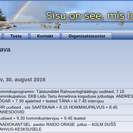
Toeta
Kontakt
Organisatsioonist
ava
v, 30. august 2016
ommikuprogramm: Täistundidel Rahvusringhäälingu uudised, 7.15
ommikupalvus: EKB Liidu Tartu Annelinna koguduse jutlustaja ANDRES
ÕGAR + 7.30 ajalehed + teated TÄNA + kl 7.45 intervjuu
RR uudised , siis SAATEKAVA + 8.15 HOMMIKUPALVUS + 8.45
NNESOOVID
udised + 9.30 hommikuintervjuu + 9.45 teated
AADIOKANTSEL: pastor RAIDO ORASE jutlus – KÜLM DUŠŠ
AHVUS-KESKSUSELE