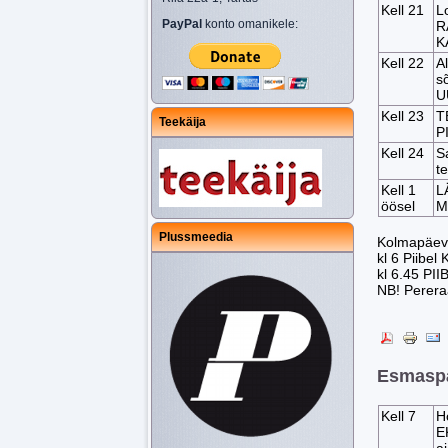
Kell 21
L
PayPal
konto omanikele:
R
K
Kell 22
A
s
U
Kell 23
T
Teekäija
P
Kell 24
S
t
Kell 1
L
öösel
M
Plussmeedia
Kolmapäev
kl 6 Piibel
kl 6.45 PII
NB! Perera
Esmaspä
Kell 7
H
E