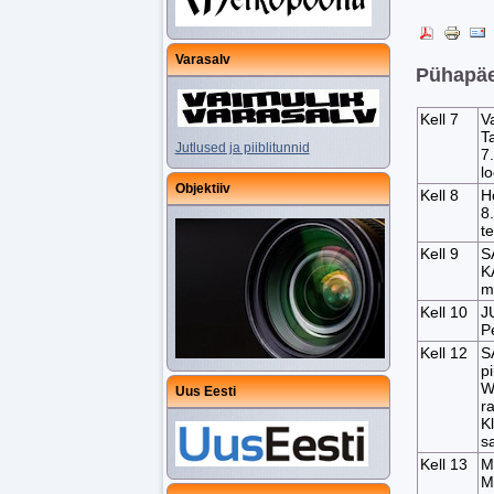
Varasalv
Pühapäe
Kell 7
V
T
Jutlused ja piiblitunnid
7
l
Objektiiv
Kell 8
H
8
t
Kell 9
S
K
m
Kell 10
J
P
Kell 12
S
pi
Wy
Uus Eesti
r
K
s
Kell 13
M
M