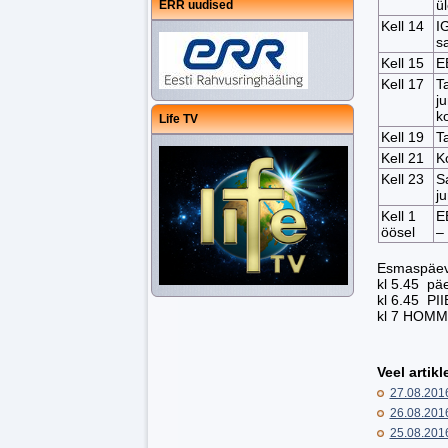
ü
ERR uudised
Kell 14
I
s
Kell 15
E
Kell 17
T
j
k
Life TV
Kell 19
T
Kell 21
K
Kell 23
S
j
Kell 1
E
öösel
–
Esmaspäev
kl 5.45 p
kl 6.45 PI
kl 7 HOM
Veel artikle
27.08.201
26.08.201
25.08.201