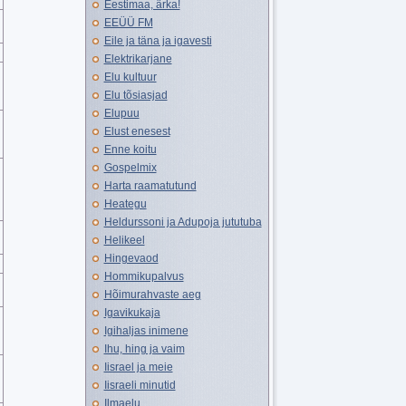
Eestimaa, ärka!
EEÜÜ FM
Eile ja täna ja igavesti
Elektrikarjane
Elu kultuur
Elu tõsiasjad
Elupuu
Elust enesest
Enne koitu
Gospelmix
Harta raamatutund
Heategu
Heldurssoni ja Adupoja jututuba
Helikeel
Hingevaod
Hommikupalvus
Hõimurahvaste aeg
Igavikukaja
Igihaljas inimene
Ihu, hing ja vaim
Iisrael ja meie
Iisraeli minutid
Ilmaelu