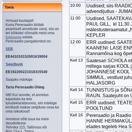
10:00
Uudised; siis RAAD
Toeta
advendijutlus - J
11:00
Uudised, SAATEKAVA, 
Armsad kuulajad!
PAUL GILL, kl 11.
Kuna Pereraadio töötab
peamiselt annetuste varal, siis on
mälestusteraamatut
teil kõikidel võimalik meid oma
KEPLER
toetusega
aidata.
Pereraadio pangakontod on:
12:00
ERR uudised; SAATE
KAANENI: LASE ENNA
SEB
Rannamõisa kog õpe
EE441010152001639004
Kell 13
Saatesari SCHOLA et 
Swedbank
millega sarjas KOOL 
JOHANNESE KOOL Talli
EE192200221018315540
SIMMUL, vestlust juha
Saajaks märkige:
HALJASORG
Tartu Pereraadio Ühing
Kell 14
TUNNISTUS ja SÕNA:
NB! Kui soovite, et annetus
RAUN. Saatejuht on
kajastuks ka teie
Kell 15
ERR uudised; TEAT
tuludeklaratsioonis, siis märkige
kindlasti makse selgituse ossa ka
POOLTUND
oma isikukood!
Kell 16
Pereraadio ja Raadi
Annetusi võib tuua ka meie
HANNE HERMAKÜLA Eri
stuudiotesse
elades tegeleb Hea 
Tehnika 115, Tallinnas või
Riia 22a-1, Tartus