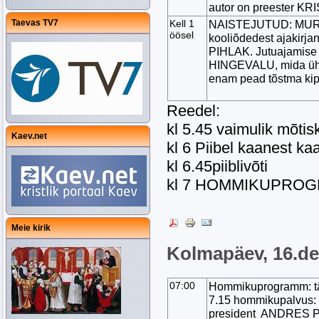
autor on preester 
Taevas TV7
Kell 1
NAISTEJUTUD: MURE
öösel
kooliõdedest ajakir
PIHLAK. Jutuajami
HINGEVALU, mida ühisk
enam pead tõstma ki
Reedel:
kl 5.45 vaimulik mõtis
Kaev.net
kl 6 Piibel kaanest ka
kl 6.45piiblivõti
kl 7 HOMMIKUPRO
Meie kirik
Kolmapäev, 16.d
07:00
Hommikuprogramm: tä
7.15 hommikupalvus:
president ANDRES PÕ