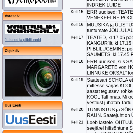
INDREK LUIDE
Kell 15
ERR uudised; TEATE
Varasalv
VENEKEELNE POO
Kell 16
MUUSIKA ja ÜLISTU
tuntumate JÕULUL
Kell 17
TEATED, kl 17.05 
Jutlused ja piiblitunnid
KANGUR'ilt, kl 17.15 
PIIBLILUGEMINE: pe
Objektiiv
SAUMETS; kl 17.45 P
Kell 18
ERR uudised, siis S
MARGARETE von HOL
LINNUKE OKSAL“ l
Kell 19
Saatesari SCHOLA et 
millesse sarjas KOOL
aastat tegutsev, ro
KOOL Tallinnas. Mikro
vestlust juhatab Tart
Uus Eesti
Kell 20
TUNNISTUS ja SÕNA:
RAUN. Saatejuht on
Kell 21
Loeb lastele ÕHTU
seejärel hilisõhtu