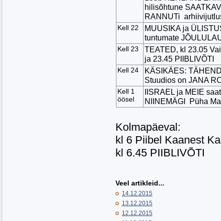
hilisõhtune SAATKA
RANNUTi arhiivijutlu
Kell 22
MUUSIKA ja ÜLISTUS
tuntumate JÕULUL
Kell 23
TEATED, kl 23.05 Vai
ja 23.45 PIIBLIVÕTI
Kell 24
KÄSIKÄES: TÄHEND
Stuudios on JANA 
Kell 1
IISRAEL ja MEIE saa
öösel
NIINEMÄGI Püha Maa 
Kolmapäeval:
kl 6 Piibel Kaanest K
kl 6.45 PIIBLIVÕTI
Veel artikleid...
14.12.2015
13.12.2015
12.12.2015