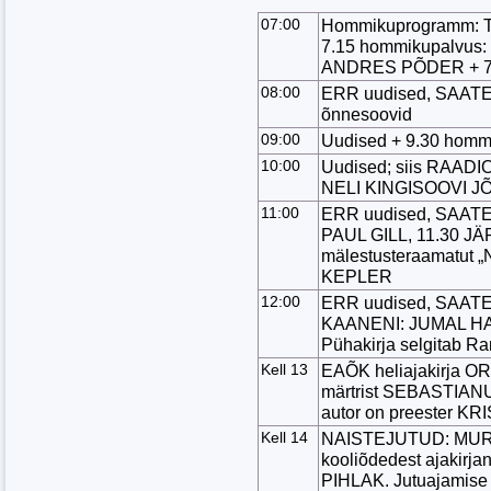
07:00
Hommikuprogramm: Tä
7.15 hommikupalvus:
ANDRES PÕDER + 7.30
08:00
ERR uudised, SAAT
õnnesoovid
09:00
Uudised + 9.30 hommi
10:00
Uudised; siis RAADI
NELI KINGISOOVI 
11:00
ERR uudised, SAATEKA
PAUL GILL, 11.30 
mälestusteraamatut
KEPLER
12:00
ERR uudised, SAATE
KAANENI: JUMAL H
Pühakirja selgitab 
Kell 13
EAÕK heliajakirja O
märtrist SEBASTIANU
autor on preester 
Kell 14
NAISTEJUTUD: MURE
kooliõdedest ajakir
PIHLAK. Jutuajami