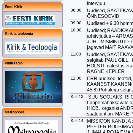
intervjuu
Eesti Kirik
08:00
Uudised, SAATEKAV
ÕNNESOOVID
09:00
Uudised + 9.30 hommi
10:00
Uudised; RAADIOKA
Kirik ja teoloogia
arhiivijutlus – ARM
JUHTIMISMINUTID: Õ
jagavad MAIT RAAVA
11:00
Uudised, SAATEKAVA, 
selgitab PAUL GILL
Pildiraadio
HOLSTI mälestuster
RAGNE KEPLER
12:00
ERR uudised, teated,
KAANEST KAANENI: 
45:8) Pühakirja sel
Kell 13
SUU SOOJAKS: RII
Lõppemahakkavale aa
HIOB, organist ANDR
Metropoolia
saatejuht on MARE 
Kell 14
MISSIOONIKANDJA : st
PEETER ROOSIMAA 
JUMALA POJA EMA MA