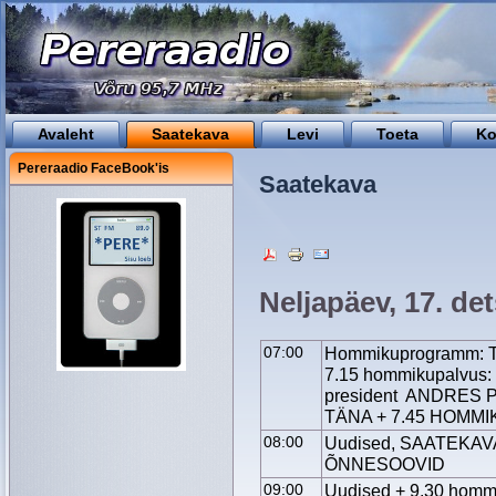
Avaleht
Saatekava
Levi
Toeta
Ko
Pereraadio FaceBook'is
Saatekava
Neljapäev, 17. d
07:00
Hommikuprogramm: Tä
7.15 hommikupalvus:
president ANDRES PÕ
TÄNA + 7.45 HOMM
08:00
Uudised, SAATEKAV
ÕNNESOOVID
09:00
Uudised + 9.30 hommi