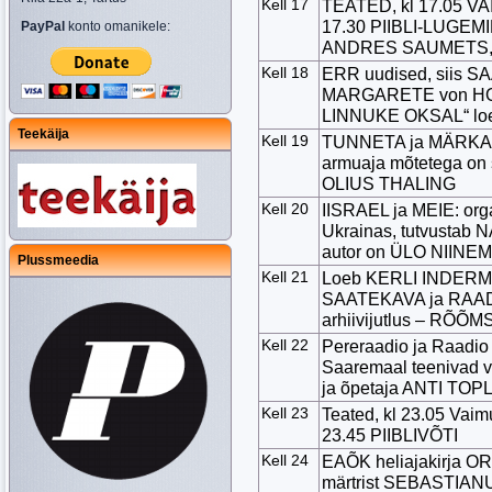
Kell 17
TEATED, kl 17.05 V
17.30 PIIBLI-LUGEMI
PayPal
konto omanikele:
ANDRES SAUMETS, kl
Kell 18
ERR uudised, siis S
MARGARETE von HOL
LINNUKE OKSAL“ l
Teekäija
Kell 19
TUNNETA ja MÄRKA: 
armuaja mõtetega on 
OLIUS THALING
Kell 20
IISRAEL ja MEIE: organ
Ukrainas, tutvustab
autor on ÜLO NIINE
Plussmeedia
Kell 21
Loeb KERLI INDERMIT
SAATEKAVA ja RAAD
arhiivijutlus – RÕÕ
Kell 22
Pereraadio ja Raadi
Saaremaal teenivad
ja õpetaja ANTI TO
Kell 23
Teated, kl 23.05 Vaim
23.45 PIIBLIVÕTI
Kell 24
EAÕK heliajakirja O
märtrist SEBASTIANU