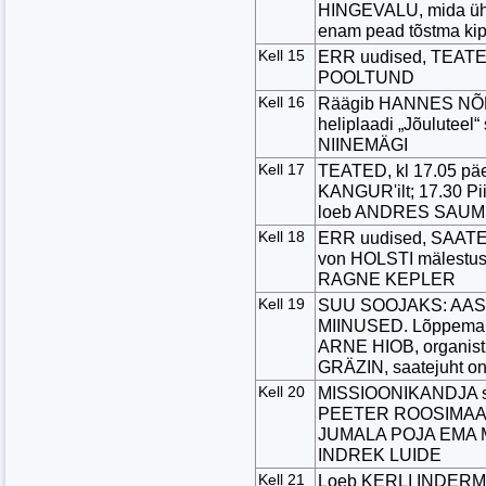
HINGEVALU, mida ühisk
enam pead tõstma ki
Kell 15
ERR uudised, TEAT
POOLTUND
Kell 16
Räägib HANNES NÕ
heliplaadi „Jõuluteel
NIINEMÄGI
Kell 17
TEATED, kl 17.05 
KANGUR'ilt; 17.30 Pi
loeb ANDRES SAUMET
Kell 18
ERR uudised, SAAT
von HOLSTI mälestu
RAGNE KEPLER
Kell 19
SUU SOOJAKS: AAST
MIINUSED. Lõppemaha
ARNE HIOB, organist
GRÄZIN, saatejuht 
Kell 20
MISSIOONIKANDJA stu
PEETER ROOSIMAA 
JUMALA POJA EMA MA
INDREK LUIDE
Kell 21
Loeb KERLI INDERMI