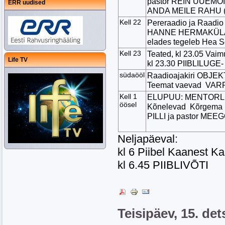
pastor REIN UUEMÕ
ERR uudised
ANDA MEILE RAHU (j
Kell 22
Pereraadio ja Raadi
HANNE HERMAKÜLA Eri
elades tegeleb Hea 
Kell 23
Teated, kl 23.05 Vaim
Life TV
kl 23.30 PIIBLILUGE-
südaööl
Raadioajakiri OBJEK
Teemat vaevad VAR
Kell 1
ELUPUU: MENTORL
öösel
Kõnelevad Kõrgema U
PILLI ja pastor ME
Neljapäeval:
kl 6 Piibel Kaanest K
kl 6.45 PIIBLIVÕTI
Teisipäev, 15. d