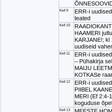
ÕNNESOOVI
Kell 9
ERR-i uudised
teated
Kell 10
RAADIOKANTSEL
HAAMERI jutl
KARJANE!; kl 
uudiseid vahe
Kell 11
ERR-i uudised
– Pühakirja se
MAIJU LEETMA
KOTKASe raa
Kell 12
ERR-i uudised
PIIBEL KAAN
MERI (Ef 2:4-
koguduse õpe
Kell 13
MEESTE HOM