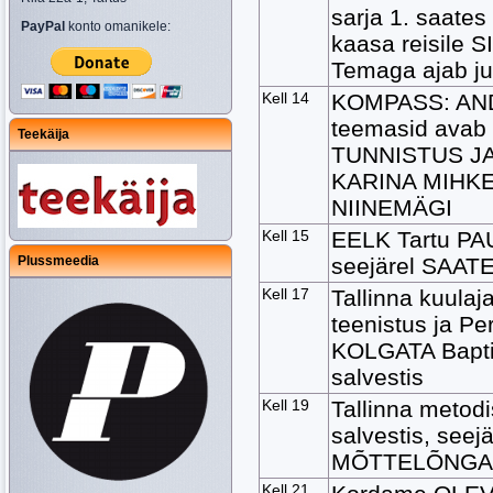
sarja 1. saate
PayPal
konto omanikele:
kaasa reisile
Temaga ajab 
Kell 14
KOMPASS: ANDE
teemasid ava
Teekäija
TUNNISTUS JA
KARINA MIHKE
NIINEMÄGI
Kell 15
EELK Tartu PA
Plussmeedia
seejärel SAATE
Kell 17
Tallinna kuul
teenistus ja Pe
KOLGATA Bapti
salvestis
Kell 19
Tallinna metod
salvestis, seej
MÕTTELÕNGAKE
Kell 21