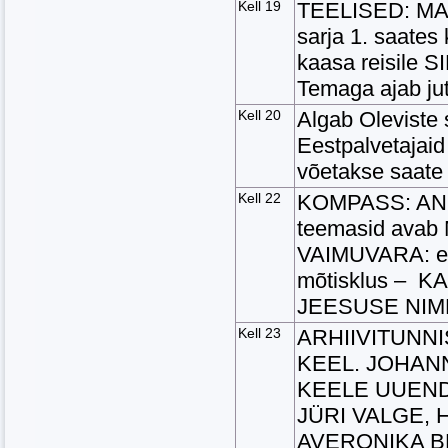
Kell 19
TEELISED: MA
sarja 1. saate
kaasa reisile
Temaga ajab 
Kell 20
Algab Oleviste
Eestpalvetajai
võetakse saate 
Kell 22
KOMPASS: ANDE
teemasid ava
VAIMUVARA: e
mõtisklus – 
JEESUSE NIME
Kell 23
ARHIIVITUNNIS
KEEL. JOHAN
KEELE UUENDA
JÜRI VALGE, H
AVERONIKA 