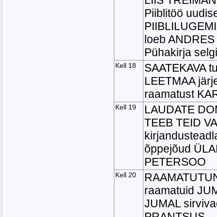
LIIS TREIMAN;
Piiblitöö uudi
PIIBLILUGEMIN
loeb ANDRES 
Pühakirja sel
Kell 18
SAATEKAVA tut
LEETMAA järj
raamatust K
Kell 19
LAUDATE DO
TEEB TEID VA
kirjandusteadla
õppejõud ÜLA
PETERSOO
Kell 20
RAAMATUTUN
raamatuid J
JUMAL sirviv
PRANTSUS