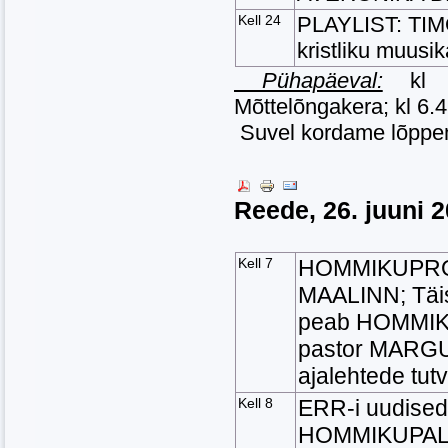
Kell 24
PLAYLIST: TIMO
kristliku muusik
Pühapäeval:
kl 5
Mõttelõngakera; kl 6.45
Suvel kordame lõppenu
Reede, 26. juuni 
Kell 7
HOMMIKUPROG
MAALINN; Täis
peab HOMMIKU
pastor MARGU
ajalehtede tutv
Kell 8
ERR-i uudise
HOMMIKUPALVU