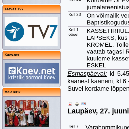
Kordame OLEV
jumalateenistu
Taevas TV7
Kell 23
On võimalik ve
Baptistikogudus
Kell 1
KASSETIRIIUL:
öösel
LAPSEKS, kus l
KROMEL. Tollel
vaatab tagas
Kaev.net
kuuleme kasset
ESKEL
Esmaspäeval:
kl 5.45
kaanest kaaneni, kl 6.4
Suvel kordame lõppenu
Meie kirik
Laupäev, 27. juun
Kell 7
Varahommikun