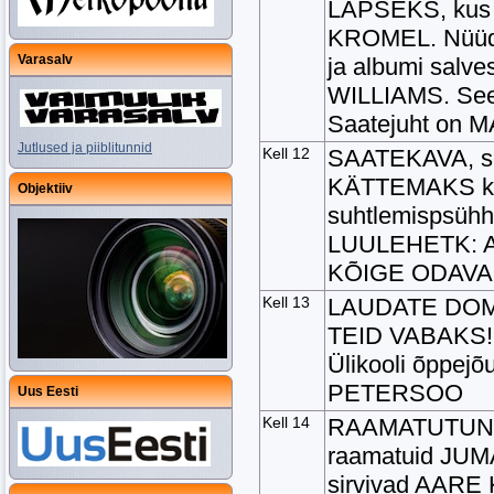
LAPSEKS, kus l
KROMEL. Nüüd, 3
Varasalv
ja albumi salv
WILLIAMS. Seek
Saatejuht on 
Jutlused ja piiblitunnid
Kell 12
SAATEKAVA, se
KÄTTEMAKS kõne
Objektiiv
suhtlemispsüh
LUULEHETK: AL
KÕIGE ODAVA
Kell 13
LAUDATE DOM
TEID VABAKS! Ki
Ülikooli õppe
PETERSOO
Uus Eesti
Kell 14
RAAMATUTUND
raamatuid JU
sirvivad AAR