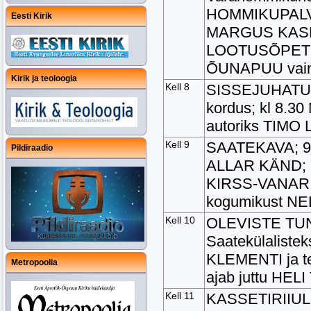
HOMMIKUPALVUS
Eesti Kirik
MARGUS KASK 
LOOTUSÕPETUS
ÕUNAPUU vaimu
Kirik ja teoloogia
Kell 8
SISSEJUHATUS
kordus; kl 8.
autoriks TIMO
Kell 9
SAATEKAVA; 9.1
Pildiraadio
ALLAR KÄND; kl
KIRSS-VANARI
kogumikust N
Kell 10
OLEVISTE TU
Saatekülalistek
KLEMENTI ja t
Metropoolia
ajab juttu HE
Kell 11
KASSETIRIIUL: