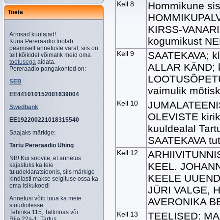
Kell 8
Hommikune siss
Toeta
HOMMIKUPALVUS
KIRSS-VANARI 
Armsad kuulajad!
kogumikust N
Kuna Pereraadio töötab
peamiselt annetuste varal, siis on
Kell 9
SAATEKAVA; kl 
teil kõikidel võimalik meid oma
toetusega
aidata.
ALLAR KÄND; kl
Pereraadio pangakontod on:
LOOTUSÕPETU
SEB
vaimulik mõtisk
EE441010152001639004
Kell 10
JUMALATEENIS
Swedbank
OLEVISTE kiriku
EE192200221018315540
kuuldealal Tart
Saajaks märkige:
SAATEKAVA tut
Tartu Pereraadio Ühing
Kell 12
ARHIIVITUNNIS
NB! Kui soovite, et annetus
KEEL. JOHAN
kajastuks ka teie
tuludeklaratsioonis, siis märkige
KEELE UUENDA
kindlasti makse selgituse ossa ka
oma isikukood!
JÜRI VALGE, H
Annetusi võib tuua ka meie
AVERONIKA 
stuudiotesse
Tehnika 115, Tallinnas või
Kell 13
TEELISED: MA
Riia 22a-1, Tartus