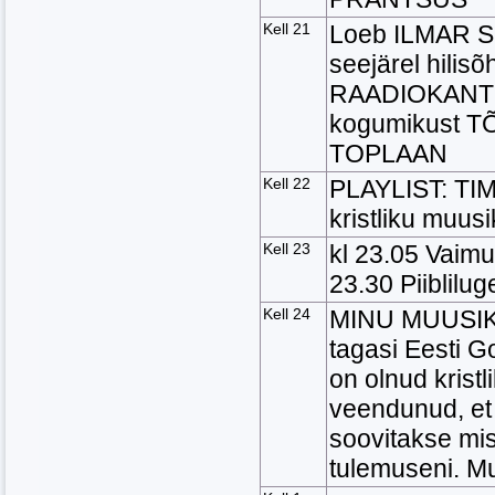
Kell 21
Loeb ILMAR S
seejärel hili
RAADIOKANTSEL
kogumikust T
TOPLAAN
Kell 22
PLAYLIST: TIM
kristliku muusi
Kell 23
kl 23.05 Vaimu
23.30 Piiblilug
Kell 24
MINU MUUSIKA
tagasi Eesti 
on olnud krist
veendunud, e
soovitakse mi
tulemuseni. M