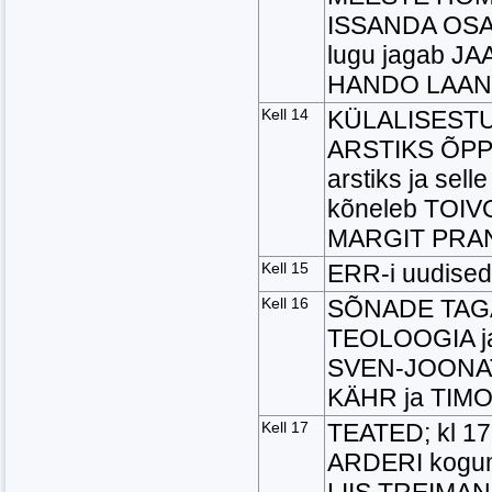
ISSANDA OSAD
lugu jagab J
HANDO LAAN
Kell 14
KÜLALISEST
ARSTIKS ÕPPIS
arstiks ja sell
kõneleb TOIV
MARGIT PRA
Kell 15
ERR-i uudised
Kell 16
SÕNADE TAGA:
TEOLOOGIA ja
SVEN-JOONAT
KÄHR ja TIMO
Kell 17
TEATED; kl 17
ARDERI kogum