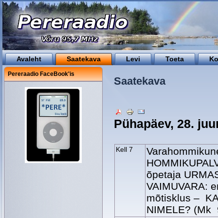
Avaleht
Saatekava
Levi
Toeta
Ko
Pereraadio FaceBook'is
Saatekava
Pühapäev, 28. juu
Kell 7
Varahommikune 
HOMMIKUPALVU
õpetaja URMAS
VAIMUVARA: e
mõtisklus – 
NIMELE? (Mk 9