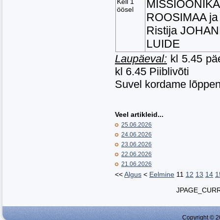
Kell 1
MISSIOONIKA
öösel
ROOSIMAA ja
Ristija JOHA
LUIDE
Laupäeval:
kl 5.45 pä
kl 6.45 Piiblivõti
Suvel kordame lõppenu
Veel artikleid...
25.06.2026
24.06.2026
23.06.2026
22.06.2026
21.06.2026
<<
Algus
<
Eelmine
11
12
13
14
1
JPAGE_CUR
Copyright © 2