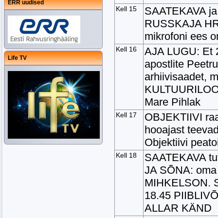
ERR uudised
Kell 15
SAATEKAVA ja s
RUSSKAJA H
mikrofoni ee
Kell 16
AJA LUGU: Et 29
Life TV
apostlite Peetr
arhiivisaadet, 
KULTUURILOOL
Mare Pihlak
Kell 17
OBJEKTIIVI raa
hooajast teeva
Objektiivi pe
Kell 18
SAATEKAVA tut
JA SÕNA: oma 
MIHKELSON. Sa
18.45 PIIBLIVÕT
ALLAR KÄND