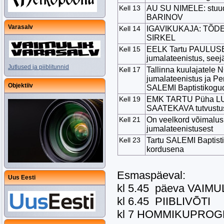
Kell 13
AU SU NIMELE: stuu
BARINOV
Varasalv
Kell 14
IGAVIKUKAJA: TÕDE
SIRKEL
Kell 15
EELK Tartu PAULUSE
jumalateenistus, se
Jutlused ja piiblitunnid
Kell 17
Tallinna kuulajate
jumalateenistus ja Pe
Objektiiv
SALEMI Baptistikogud
Kell 19
EMK TARTU Püha LUUK
SAATEKAVA tutvustu
Kell 21
On veelkord võimalu
jumalateenistusest
Kell 23
Tartu SALEMI Baptist
kordusena
Esmaspäeval:
Uus Eesti
kl 5.45 päeva VAIM
kl 6.45 PIIBLIVÕTI
kl 7 HOMMIKUPRO