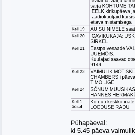
levitama. Sarja toim
sarja KOHTUME TART
EELK kirikupäeva ja
raadiokuuljaid kursi
ettevalmistamisega
Kell 19
AU SU NIMELE saa
Kell 20
IGAVIKUKAJA: USKL
SIRKEL
Kell 21
Eestpalvesaade VA
UUEMÕIS.
Kuulajad saavad otse
9149
Kell 23
VAIMULIK MÕTISKLUS
CHAMBERS’i päevas
TIMO LIGE
Kell 24
SÕNUM MUUSIKAS: m
HANNES HERMAK
Kell 1
Kordub keskkonnatem
öösel
LOODUSE RADU
Pühapäeval:
kl 5.45 päeva vaimulik