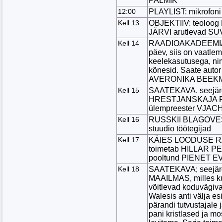
PALMIK
12:00
PLAYLIST: mikrofon
Kell 13
OBJEKTIIV: teoloo
JÄRVI arutlevad 
Kell 14
RAADIOAKADEEMIA:
päev, siis on vaatle
keelekasutusega, ni
kõnesid. Saate autor
AVERONIKA BEEK
Kell 15
SAATEKAVA, seejär
HRESTJANSKAJA PR
ülempreester VJA
Kell 16
RUSSKII BLAGOVEST
stuudio töötegijad
Kell 17
KÄIES LOODUSE RAD
toimetab HILLAR PE
pooltund PIENET 
Kell 18
SAATEKAVA; seejäre
MAAILMAS, milles kuu
võitlevad koduvägiva
Walesis anti välja es
pärandi tutvustajale 
pani kristlased ja 