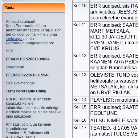
Kell 10
ERR uudised, siis 
Toeta
arhiivijutlus: JEES
soomekeelne evange
Armsad kuulajad!
Kell 11
ERR uudised; SAATEK
Kuna Pereraadio töötab
peamiselt annetuste varal, siis on
MART METSALA,
teil kõikidel võimalik meid oma
kl 11.30 JÄRJEJUTT: 
toetusega
aidata.
SVEN DANELLi mäles
Pereraadio pangakontod on:
EVE KRUUS
SEB
Kell 12
ERR uudised, SAATE
EE441010152001639004
KAANENI:ÄRA PEIDA 
selgitab Rannamõis
Swedbank
Kell 13
OLEVISTE TUND soov
EE192200221018315540
heliloojale ja varas
Saajaks märkige:
METSALAle, kel oli l
Tartu Pereraadio Ühing
on URVE PIHLAK
NB! Kui soovite, et annetus
Kell 14
PLAYLIST: mikrofoni
kajastuks ka teie
Kell 15
ERR uudised; SAAT
tuludeklaratsioonis, siis märkige
kindlasti makse selgituse ossa ka
POOLTUND
oma isikukood!
Kell 16
AU SU NIMELE saat
Annetusi võib tuua ka meie
Kell 17
TEATED, kl 17.05 
stuudiotesse
Tehnika 115, Tallinnas või
raamatust TULGE VE
Riia 22a-1, Tartus