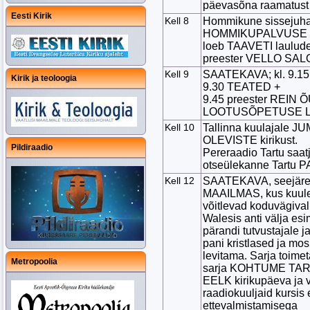
päevasõna raamatus
Eesti Kirik
Kell 8
Hommikune sissejuhat
HOMMIKUPALVUSE kor
loeb TAAVETI laulude 
preester VELLO SA
Kell 9
SAATEKAVA; kl. 9.1
Kirik ja teoloogia
9.30 TEATED +
9.45 preester REIN Õ
LOOTUSÕPETUSE 
Kell 10
Tallinna kuulajale
OLEVISTE kirikust.
Pildiraadio
Pereraadio Tartu sa
otseülekanne Tartu P
Kell 12
SAATEKAVA, seejärel
MAAILMAS, kus kuuleme
võitlevad koduvägival
Walesis anti välja esi
pärandi tutvustajale j
pani kristlased ja m
levitama. Sarja toime
Metropoolia
sarja KOHTUME TARTU
EELK kirikupäeva ja 
raadiokuuljaid kursis
ettevalmistamisega