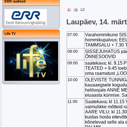
ERR uudised
Laupäev, 14. mär
Life TV
07:00
Varahommikune SIS
hommikupalvus: EE
TAMMSALU + 7.30 
08:00
SISSEJUHATUS päeva
ÕNNESOOVID
09:00
saatekava; kl. 9.1
TEATED + 9.45 loeb
oma raamatust „L
10:00
OLEVISTE TUNNIGA
kauaaegsele kogudu
heliloojale ANNE ME
eluaasta künnise. S
11:00
Saatekava; kl 11.
vaimulikke mõtteid
AARE VILU; kl 11.3
kuidas hoida ettevõtt
kõnelevad selle al