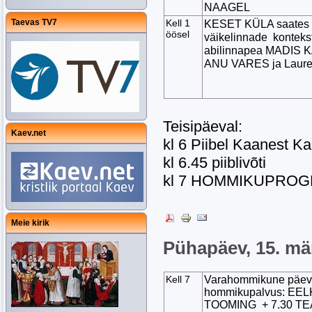
NAAGEL
Taevas TV7
Kell 1
KESET KÜLA saates a
öösel
väikelinnade kontekst
abilinnapea MADIS KA
ANU VARES ja Laure
Teisipäeval:
Kaev.net
kl 6 Piibel Kaanest K
kl 6.45 piiblivõti
kl 7 HOMMIKUPRO
Meie kirik
Pühapäev, 15. mä
Kell 7
Varahommikune päeva 
hommikupalvus: EEL
TOOMING + 7.30 TE