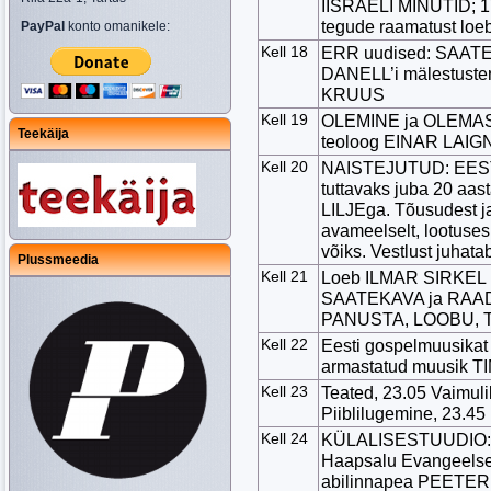
IISRAELI MINUTID; 1
tegude raamatust l
PayPal
konto omanikele:
Kell 18
ERR uudised: SAATE
DANELL’i mälestust
KRUUS
Kell 19
OLEMINE ja OLEMASO
Teekäija
teoloog EINAR LAIG
Kell 20
NAISTEJUTUD: EE
tuttavaks juba 20 aas
LILJEga. Tõusudest j
avameelselt, lootuses
võiks. Vestlust juh
Plussmeedia
Kell 21
Loeb ILMAR SIRKEL 
SAATEKAVA ja RAAD
PANUSTA, LOOBU, TR
Kell 22
Eesti gospelmuusika
armastatud muusik T
Kell 23
Teated, 23.05 Vaimulik
Piiblilugemine, 23.45 P
Kell 24
KÜLALISESTUUDIO:
Haapsalu Evangeelse
abilinnapea PEETER 