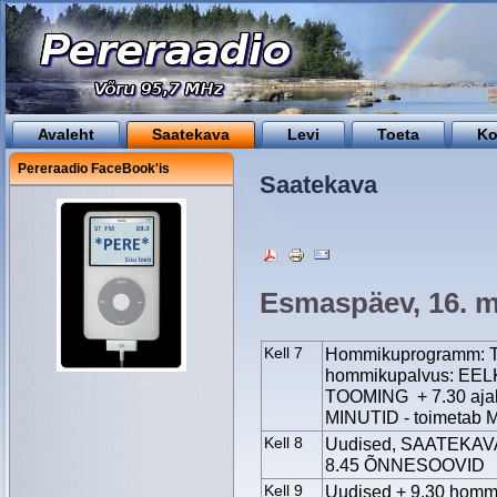
Avaleht
Saatekava
Levi
Toeta
Ko
Pereraadio FaceBook'is
Saatekava
Esmaspäev, 16. 
Kell 7
Hommikuprogramm: Tä
hommikupalvus: EEL
TOOMING + 7.30 ajale
MINUTID - toimetab
Kell 8
Uudised, SAATEKAV
8.45 ÕNNESOOVID
Kell 9
Uudised + 9.30 hommi