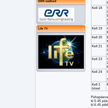
ERR uudised
Kell 18
Kell 19
Life TV
Kell 20
Kell 21
Kell 23
Kell 24
Kell 1
öösel
Pühapäeva
kl 5.45 päe
kl 6.45 piibl