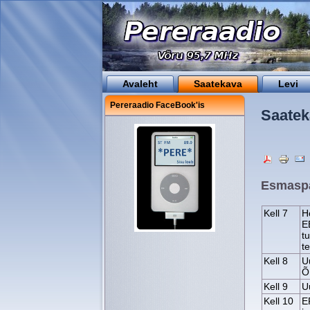
Avaleht
Saatekava
Levi
Pereraadio FaceBook'is
Saatek
Esmaspä
Kell 7
H
E
t
t
Kell 8
U
Õ
Kell 9
U
Kell 10
E