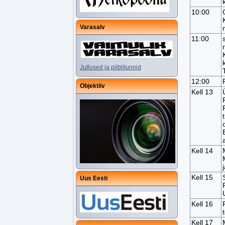
10:00
Varasalv
11:00
Jutlused ja piiblitunnid
12:00
Objektiiv
Kell 13
Kell 14
Kell 15
Uus Eesti
Kell 16
Kell 17