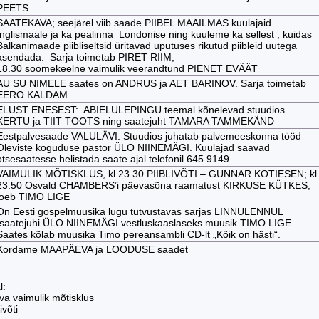
PEETS
SAATEKAVA; seejärel viib saade PIIBEL MAAILMAS kuulajaid
Inglismaale ja ka pealinna Londonise ning kuuleme ka sellest , kuidas
Balkanimaade piibliseltsid üritavad uputuses rikutud piibleid uutega
asendada. Sarja toimetab PIRET RIIM;
18.30 soomekeelne vaimulik veerandtund PIENET EVÄÄT
AU SU NIMELE saates on ANDRUS ja AET BARINOV. Sarja toimetab
EERO KALDAM
ELUST ENESEST: ABIELULEPINGU teemal kõnelevad stuudios
KERTU ja TIIT TOOTS ning saatejuht TAMARA TAMMEKÄND
Eestpalvesaade VALULÄVI. Stuudios juhatab palvemeeskonna tööd
Oleviste koguduse pastor ÜLO NIINEMÄGI. Kuulajad saavad
otsesaatesse helistada saate ajal telefonil 645 9149
VAIMULIK MÕTISKLUS, kl 23.30 PIIBLIVÕTI – GUNNAR KOTIESEN; kl
23.50 Osvald CHAMBERS’i päevasõna raamatust KIRKUSE KÜTKES,
loeb TIMO LIGE
On Eesti gospelmuusika lugu tutvustavas sarjas LINNULENNUL
saatejuhi ÜLO NIINEMÄGI vestluskaaslaseks muusik TIMO LIGE.
Saates kõlab muusika Timo pereansambli CD-lt „Kõik on hästi“.
Kordame MAAPÄEVA ja LOODUSE saadet
l:
va vaimulik mõtisklus
ivõti