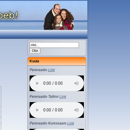
Kuula
Pereraadio
Link
Pereraadio Tallinn
Link
Pereraadio Kuressaare
Link