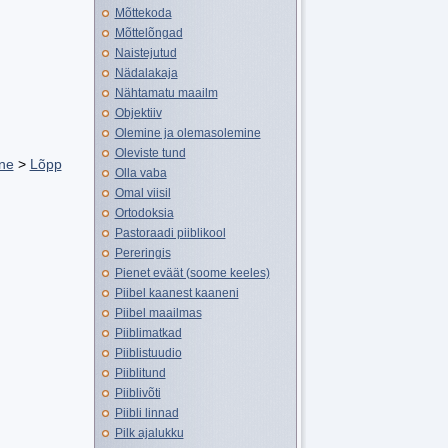
Mõttekoda
Mõttelõngad
Naistejutud
Nädalakaja
Nähtamatu maailm
Objektiiv
Olemine ja olemasolemine
Oleviste tund
ne
>
Lõpp
Olla vaba
Omal viisil
Ortodoksia
Pastoraadi piiblikool
Pereringis
Pienet eväät (soome keeles)
Piibel kaanest kaaneni
Piibel maailmas
Piiblimatkad
Piiblistuudio
Piiblitund
Piiblivõti
Piibli linnad
Pilk ajalukku