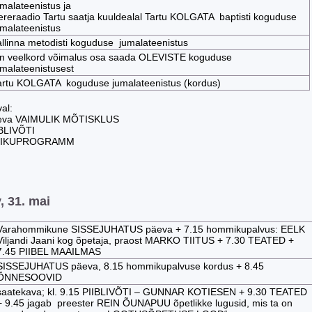
umalateenistus ja
ereraadio Tartu saatja kuuldealal Tartu KOLGATA baptisti koguduse
umalateenistus
allinna metodisti koguduse jumalateenistus
n veelkord võimalus osa saada OLEVISTE koguduse
umalateenistusest
artu KOLGATA koguduse jumalateenistus (kordus)
al:
äeva VAIMULIK MÕTISKLUS
IBLIVÕTI
MIKUPROGRAMM
 31. mai
Varahommikune SISSEJUHATUS päeva + 7.15 hommikupalvus: EELK
Viljandi Jaani kog õpetaja, praost MARKO TIITUS + 7.30 TEATED +
7.45 PIIBEL MAAILMAS
SISSEJUHATUS päeva, 8.15 hommikupalvuse kordus + 8.45
ÕNNESOOVID
saatekava; kl. 9.15 PIIBLIVÕTI – GUNNAR KOTIESEN + 9.30 TEATED
+ 9.45 jagab preester REIN ÕUNAPUU õpetlikke lugusid, mis ta on