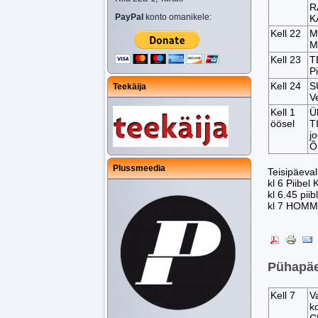
R
PayPal
konto omanikele:
K
Kell 22
M
M
Kell 23
T
Pi
Kell 24
S
Teekäija
V
Kell 1
Ü
öösel
T
j
Õ
Plussmeedia
Teisipäeva
kl 6 Piibel
kl 6.45 piibl
kl 7 HOM
Pühapäev
Kell 7
V
k