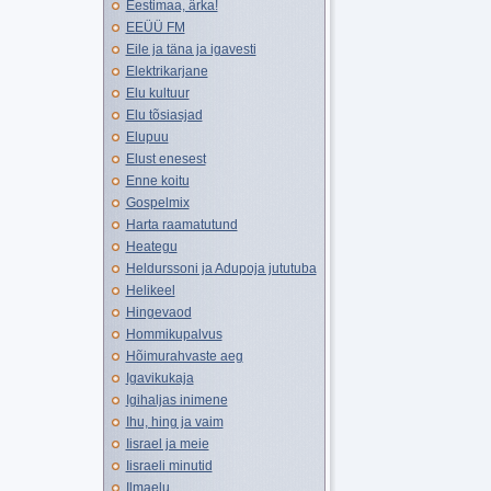
Eestimaa, ärka!
EEÜÜ FM
Eile ja täna ja igavesti
Elektrikarjane
Elu kultuur
Elu tõsiasjad
Elupuu
Elust enesest
Enne koitu
Gospelmix
Harta raamatutund
Heategu
Heldurssoni ja Adupoja jututuba
Helikeel
Hingevaod
Hommikupalvus
Hõimurahvaste aeg
Igavikukaja
Igihaljas inimene
Ihu, hing ja vaim
Iisrael ja meie
Iisraeli minutid
Ilmaelu