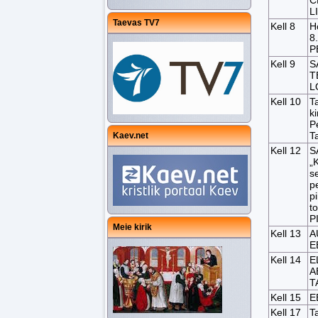
C
L
Taevas TV7
Kell 8
H
8
P
Kell 9
S
T
L
Kell 10
T
ki
P
T
Kaev.net
Kell 12
S
„
s
p
pi
t
P
Meie kirik
Kell 13
A
E
Kell 14
E
A
T
Kell 15
E
Kell 17
T