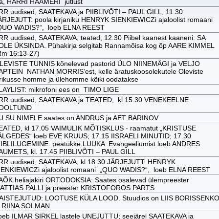
sa, HARRI HAAMERI jutlust
RR uudised; SAATEKAVA ja PIIBLIVÕTI – PAUL GILL, 11.30
ÄRJEJUTT: poola kirjaniku HENRYK SIENKIEWICZi ajaloolist romaani
QUO WADIS?“, loeb ELNA REEST
RR uudised, SAATEKAVA, teated; 12.30 Piibel kaanest kaaneni: SA
OLE ÜKSINDA. Pühakirja selgitab Rannamõisa kog õp AARE KIMMEL
Rm 16:13-27)
LEVISTE TUNNIS kõnelevad pastorid ÜLO NIINEMÄGI ja VELJO
APTEIN NATHAN MORRIS’est, kelle äratuskoosolekutele Oleviste
irikusse homme ja ülehomme kõiki oodatakse
LAYLIST: mikrofoni ees on TIMO LIGE
RR uudised; SAATEKAVA ja TEATED, kl 15.30 VENEKEELNE
OOLTUND
U SU NIMELE saates on ANDRUS ja AET BARINOV
EATED, kl 17.05 VAIMULIK MÕTISKLUS - raamatut „KRISTUSE
ÄLGEDES“ loeb EVE KRUUS; 17.15 IISRAELI MINUTID; 17.30
IIBLILUGEMINE: peatükke LUUKA Evangeeliumist loeb ANDRES
AUMETS, kl. 17.45 PIIBLIVÕTI – PAUL GILL
RR uudised, SAATEKAVA, kl 18.30 JÄRJEJUTT: HENRYK
IENKIEWICZi ajaloolist romaani „QUO WADIS?“, loeb ELNA REEST
AÕK heliajakiri ORTODOKSIA: Saates osalevad ülempreester
ATTIAS PALLI ja preester KRISTOFOROS PARTS
AISTEJUTUD: LOOTUSE KÜLA LOOD. Stuudios on LIIS BORISSENK
a RIINA SOLMAN
oeb ILMAR SIRKEL lastele UNEJUTTU; seejärel SAATEKAVA ja