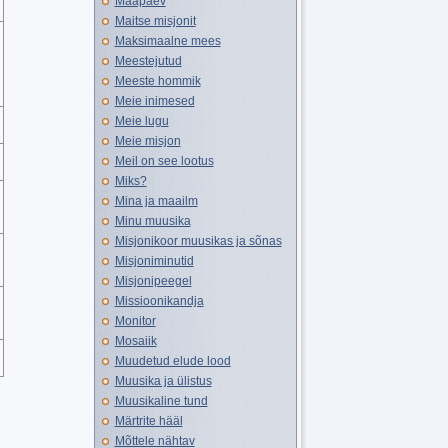
Maapäev
Maitse misjonit
Maksimaalne mees
Meestejutud
Meeste hommik
Meie inimesed
Meie lugu
Meie misjon
Meil on see lootus
Miks?
Mina ja maailm
Minu muusika
Misjonikoor muusikas ja sõnas
Misjoniminutid
Misjonipeegel
Missioonikandja
Monitor
Mosaiik
Muudetud elude lood
Muusika ja ülistus
Muusikaline tund
Märtrite hääl
Mõttele nähtav