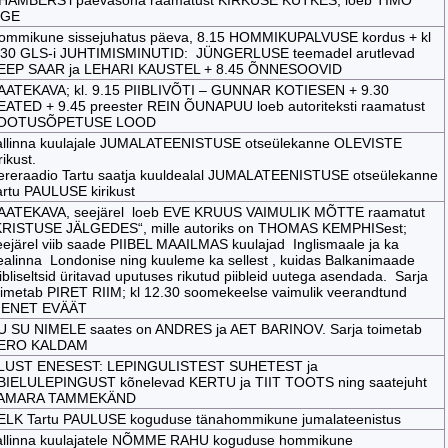
HAMBERS’i päevasõna raamatust KIRKUSE KÜTKES, loeb TIMO
IGE
ommikune sissejuhatus päeva, 8.15 HOMMIKUPALVUSE kordus + kl
.30 GLS-i JUHTIMISMINUTID: JÜNGERLUSE teemadel arutlevad
EEP SAAR ja LEHARI KAUSTEL + 8.45 ÕNNESOOVID
AATEKAVA; kl. 9.15 PIIBLIVÕTI – GUNNAR KOTIESEN + 9.30
EATED + 9.45 preester REIN ÕUNAPUU loeb autoriteksti raamatust
OOTUSÕPETUSE LOOD
allinna kuulajale JUMALATEENISTUSE otseülekanne OLEVISTE
rikust.
ereraadio Tartu saatja kuuldealal JUMALATEENISTUSE otseülekanne
artu PAULUSE kirikust
AATEKAVA, seejärel loeb EVE KRUUS VAIMULIK MÕTTE raamatut
KRISTUSE JÄLGEDES“, mille autoriks on THOMAS KEMPHISest;
eejärel viib saade PIIBEL MAAILMAS kuulajad Inglismaale ja ka
ealinna Londonise ning kuuleme ka sellest , kuidas Balkanimaade
ibliseltsid üritavad uputuses rikutud piibleid uutega asendada. Sarja
oimetab PIRET RIIM; kl 12.30 soomekeelse vaimulik veerandtund
IENET EVÄÄT
U SU NIMELE saates on ANDRES ja AET BARINOV. Sarja toimetab
ERO KALDAM
LUST ENESEST: LEPINGULISTEST SUHETEST ja
BIELULEPINGUST kõnelevad KERTU ja TIIT TOOTS ning saatejuht
AMARA TAMMEKÄND
ELK Tartu PAULUSE koguduse tänahommikune jumalateenistus
allinna kuulajatele NÕMME RAHU koguduse hommikune