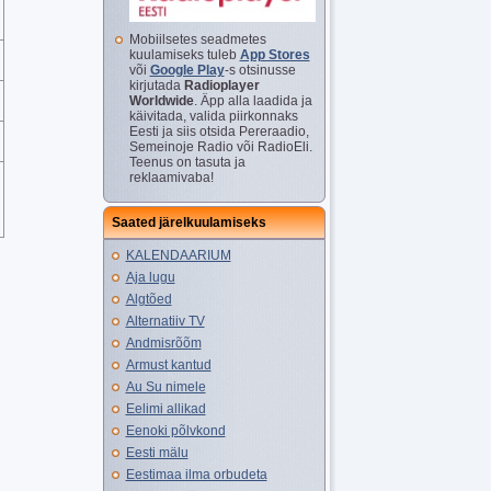
Mobiilsetes seadmetes
kuulamiseks tuleb
App Stores
või
Google Play
-s otsinusse
kirjutada
Radioplayer
Worldwide
. Äpp alla laadida ja
käivitada, valida piirkonnaks
Eesti ja siis otsida Pereraadio,
Semeinoje Radio või RadioEli.
Teenus on tasuta ja
reklaamivaba!
Saated järelkuulamiseks
KALENDAARIUM
Aja lugu
Algtõed
Alternatiiv TV
Andmisrõõm
Armust kantud
Au Su nimele
Eelimi allikad
Eenoki põlvkond
Eesti mälu
Eestimaa ilma orbudeta