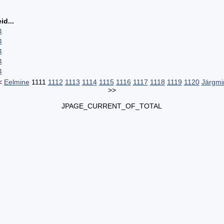
id...
4
4
4
4
4
<
Eelmine
1111
1112
1113
1114
1115
1116
1117
1118
1119
1120
Järgmi
>>
JPAGE_CURRENT_OF_TOTAL