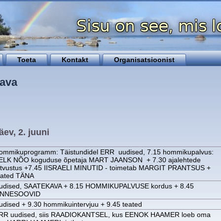
Toeta
Kontakt
Organisatsioonist
ava
ev, 2. juuni
ommikuprogramm: Täistundidel ERR uudised, 7.15 hommikupalvus:
ELK NÕO koguduse õpetaja MART JAANSON + 7.30 ajalehtede
utvustus +7.45 IISRAELI MINUTID - toimetab MARGIT PRANTSUS +
eated TÄNA
udised, SAATEKAVA + 8.15 HOMMIKUPALVUSE kordus + 8.45
NNESOOVID
udised + 9.30 hommikuintervjuu + 9.45 teated
RR uudised, siis RAADIOKANTSEL, kus EENOK HAAMER loeb oma