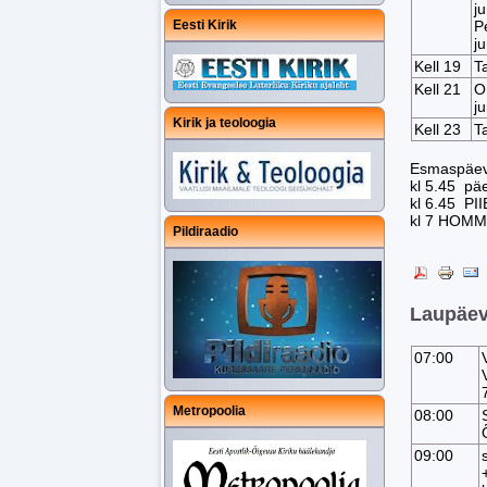
j
Eesti Kirik
P
j
Kell 19
T
Kell 21
O
j
Kirik ja teoloogia
Kell 23
T
Esmaspäev
kl 5.45 p
kl 6.45 PI
kl 7 HOM
Pildiraadio
Laupäev,
07:00
Metropoolia
08:00
09:00