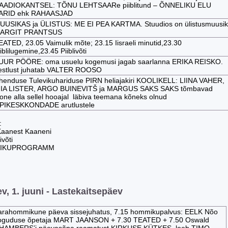
AADIOKANTSEL: TÕNU LEHTSAARe piiblitund – ÕNNELIKU ELU
ARID ehk RAHAASJAD
UUSIKAS ja ÜLISTUS: ME EI PEA KARTMA. Stuudios on ülistusmuusik
ARGIT PRANTSUS
EATED, 23.05 Vaimulik mõte; 23.15 Iisraeli minutid,23.30
iblilugemine,23.45 Piiblivõti
UUR PÖÖRE: oma usuelu kogemusi jagab saarlanna ERIKA REISKO.
estlust juhatab VALTER ROOSO
henduse Tulevikuhariduse PIRN heliajakiri KOOLIKELL: LIINA VAHER,
IIA LISTER, ARGO BUINEVITŠ ja MARGUS SAKS SAKS tõmbavad
oone alla sellel hooajal läbiva teemana kõneks olnud
PIKESKKONDADE arutlustele
l:
 Kaanest Kaaneni
ivõti
MIKUPROGRAMM
, 1. juuni - Lastekaitsepäev
arahommikune päeva sissejuhatus, 7.15 hommikupalvus: EELK Nõo
oguduse õpetaja MART JAANSON + 7.30 TEATED + 7.50 Oswald