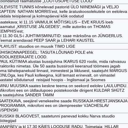
koondanud raamatusse „LOOTUSÕPETUSE LOOD“
OLEVISTE TUNNIS kõnelevad pastorid ÜLO NIINEMÄGI ja VELJO
KAPTEIN NATHAN MORRIS’est, kelle äratuskoosolekutele on eeloleva
nädala teisipäeval ja kolmapäeval kõik oodatud
saatekava; kl 11.15 VAIMULIK MÕTISKLUS – EVE KRUUS loeb
raamatut „KRISTUSE JÄLGEDES“, mille autoriks on THOMAS
KEMPHIS’est;
kl 11.30 GLS-i JUHTIMISMINUTID: saae märksõna on JÜNGERLUS.
Teemat arendavad PEEP SAAR ja LEHARI KAUSTEL
PLAYLIST: stuudios on muusik TIMO LIGE
ÜHISKONNAPEEGEL: TASUTA LÕUNAID POLE ehk
ROOLIKEERAJATE LOOD.
PAUL KÜTIMAA alustas bussijuhina IKARUS 620 roolis, mida rahvasuu
traktoriks nimetas. Üle 50 aasta bussirooli keeranud töömees jagab
oma tähelepanekuid linnast, inimestest ja liiklusest, saatejuht MARGUS
EINLOga, kes Pauli kolleegina, küll temast erinevalt, on viimastel
aastatel sõidutanud reisijaid hoopis - Inglismaal ja Soomes
MINU MUUSIKA saates keskne teema on seekord eelolev LAULUPIDU.
Mikrofoni ees on üldlaulupoeo poistekooride dirigent KULDAR SHÜTZ
ja saatejuhina SANDER TAMM
SAATEKAVA, seejärel venekeelne saade RUSSKAJA HRESTJANSKAJA
PROGRAMMA, mikrofoni ees on ülempreester VJACHESLAV
USPENSKI
RUSSKII BLAGOVEST, saatetunni panevad kokku Narva stuudio
töötegijad
MAAPÄEV ja kl 17.30 KÄIES LOODUSE RADU. Toimetaja: HILLAR