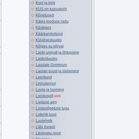
Kool ja kirik
KUS on kasvukoht
Kõnetused
Käies looduse radu
Käsikäes
Käärkambritund
Külalisestuudio
Kõiges su kõrval
Laste unejutt ja õhtupalve
Lastestuudio
Laudate Dominum
Laulan suust ja südamest
Leeritund
Linnulennul
Looja ja looming
Looduspilt
uus
Lootuse aeg
Lootusõpetuse lugu
Luterlik tund
Luulehetk
Läbi Iisraeli
Lävepaku lood