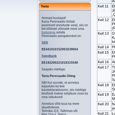
i
Kell 11
E
Toeta
J
„
Armsad kuulajad!
Kell 12
E
Kuna Pereraadio töötab
P
peamiselt annetuste varal, siis on
(
teil kõikidel võimalik meid oma
toetusega
aidata.
Kell 13
O
Pereraadio pangakontod on:
K
k
SEB
Kell 14
P
EE441010152001639004
Kell 15
E
Swedbank
P
Kell 16
A
EE192200221018315540
Kell 17
T
Saajaks märkige:
J
P
Tartu Pereraadio Ühing
S
NB! Kui soovite, et annetus
Kell 18
E
kajastuks ka teie
S
tuludeklaratsioonis, siis märkige
kindlasti makse selgituse ossa ka
Kell 19
E
oma isikukood!
M
Annetusi võib tuua ka meie
Kell 20
N
stuudiotesse
j
Tehnika 115, Tallinnas või
Kell 21
L
Riia 22a-1, Tartus