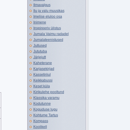
Ilmavalgus
Ilu ja valu muusikas
Imelise eluloo osa
Inimene
Inspireeriv ülistus
Jumala Vaimu radadel
Jumalateenistused
Jutlused
Jututuba
Järjejutt
Kaheterane
Karjasekirjad
Kassetiriiul
Keikkabussi
Keset küla
Kirikulehe pooltund
Klassika varamu
Kodutunne
Koguduse lugu
Kohtume Tartus
Kompass
Koolikell