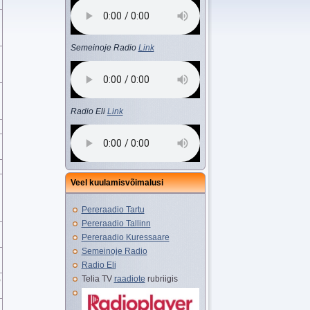
Semeinoje Radio
Link
Radio Eli
Link
Veel kuulamisvõimalusi
Pereraadio Tartu
Pereraadio Tallinn
Pereraadio Kuressaare
Semeinoje Radio
Radio Eli
Telia TV
raadiote
rubriigis
O