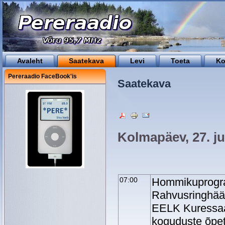
Avaleht
Saatekava
Levi
Toeta
Ko
Pereraadio FaceBook'is
Saatekava
Kolmapäev, 27. ju
07:00
Hommikuprog
Rahvusringhää
EELK Kuressa
koguduste õpe