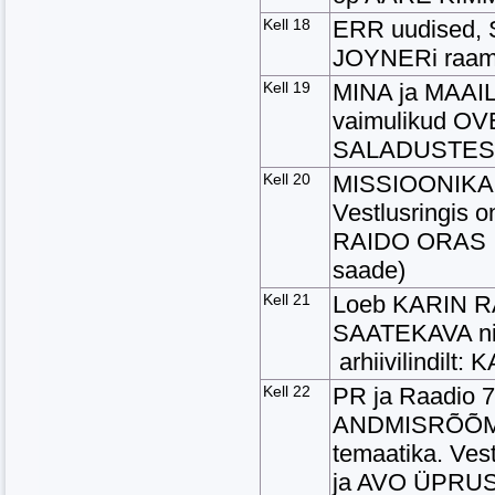
Kell 18
ERR uudised,
JOYNERi raam
Kell 19
MINA ja MAAIL
vaimulikud O
SALADUSTEST
Kell 20
MISSIOONIKAN
Vestlusringi
RAIDO ORAS . 
saade)
Kell 21
Loeb KARIN RA
SAATEKAVA ni
arhiivilindi
Kell 22
PR ja Raadio 
ANDMISRÕÕM o
temaatika. Ves
ja AVO ÜPRU