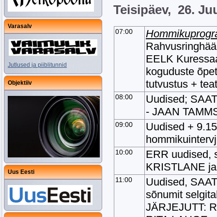
Teisipäev, 26. Juu
Varasalv
07:00
Hommikuprogr
Rahvusringhääl
EELK Kuressa
Jutlused ja piiblitunnid
koguduste õpe
tutvustus + te
Objektiiv
08:00
Uudised; SAAT
- JAAN TAMM
09:00
Uudised + 9.1
hommikuintervj
10:00
ERR uudised, s
KRISTLANE ja
Uus Eesti
11:00
Uudised, SAAT
sõnumit selgi
JÄRJEJUTT: R