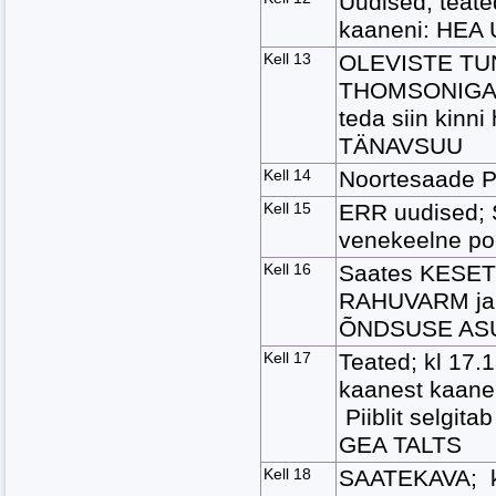
Uudised, teat
kaaneni: HEA
Kell 13
OLEVISTE TUN
THOMSONIGA ja
teda siin kinn
TÄNAVSUU
Kell 14
Noortesaade 
Kell 15
ERR uudised;
venekeelne po
Kell 16
Saates KESET
RAHUVARM ja 
ÕNDSUSE AS
Kell 17
Teated; kl 17.1
kaanest kaan
Piiblit selgit
GEA TALTS
Kell 18
SAATEKAVA; k