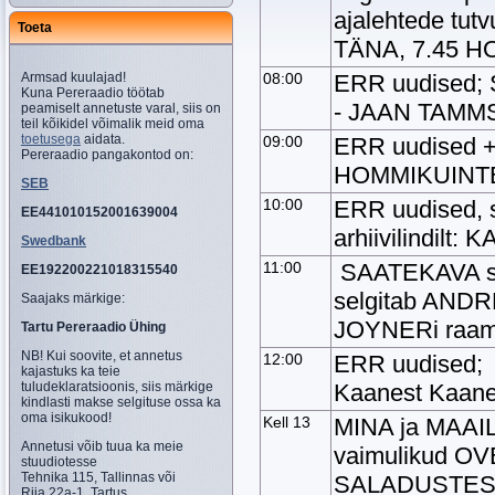
ajalehtede tut
Toeta
TÄNA, 7.45 
Armsad kuulajad!
08:00
ERR uudised; 
Kuna Pereraadio töötab
- JAAN TAMM
peamiselt annetuste varal, siis on
teil kõikidel võimalik meid oma
toetusega
aidata.
09:00
ERR uudised +
Pereraadio pangakontod on:
HOMMIKUINTER
SEB
10:00
ERR uudised, s
EE441010152001639004
arhiivilindil
Swedbank
11:00
SAATEKAVA sii
EE192200221018315540
selgitab AND
Saajaks märkige:
JOYNERi raam
Tartu Pereraadio Ühing
NB! Kui soovite, et annetus
12:00
ERR uudised;
kajastuks ka teie
tuludeklaratsioonis, siis märkige
Kaanest Kaan
kindlasti makse selgituse ossa ka
oma isikukood!
Kell 13
MINA ja MAAIL
Annetusi võib tuua ka meie
vaimulikud O
stuudiotesse
Tehnika 115, Tallinnas või
SALADUSTEST
Riia 22a-1, Tartus