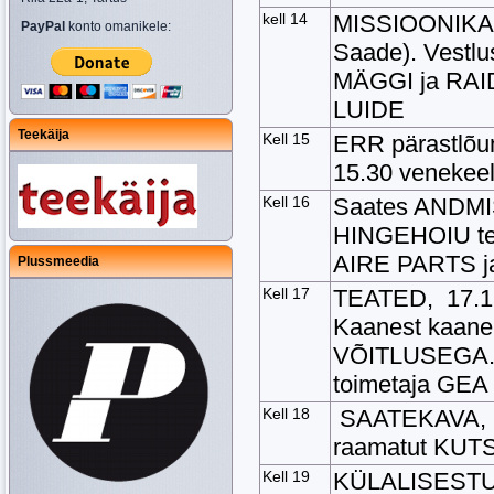
kell 14
MISSIOONIKAN
PayPal
konto omanikele:
Saade). Vestl
MÄGGI ja RAID
LUIDE
Teekäija
Kell 15
ERR pärastlõu
15.30 venekeel
Kell 16
Saates ANDMI
HINGEHOIU tem
AIRE PARTS 
Plussmeedia
Kell 17
TEATED, 17.15v
Kaanest kaan
VÕITLUSEGA. 
toimetaja GEA
Kell 18
SAATEKAVA, k
raamatut KUT
Kell 19
KÜLALISESTU