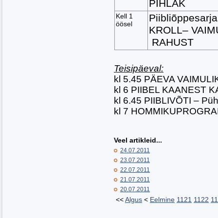
PIHLAK
Kell 1
Piibliõppesar
öösel
KROLL– VAIMU
RAHUST
Teisipäeval:
kl 5.45 PÄEVA VAIMUL
kl 6 PIIBEL KAANEST 
kl 6.45 PIIBLIVÕTI – P
kl 7 HOMMIKUPROGR
Veel artikleid...
24.07.2011
23.07.2011
22.07.2011
21.07.2011
20.07.2011
<<
Algus
<
Eelmine
1121
1122
1