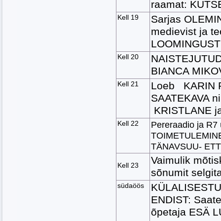
raamat: KUTS
Kell 19
Sarjas OLEMI
medievist ja 
LOOMINGUST
Kell 20
NAISTEJUTUD:
BIANCA MIKO
Kell 21
Loeb
KARIN R
SAATEKAVA ning
KRISTLANE j
Kell 22
Pereraadio ja R7
TOIMETULEMINE 
TÄNAVSUU- ET
Vaimulik mõtisk
Kell 23
sõnumit selg
südaöös
KÜLALISESTU
ENDIST: Saat
õpetaja ESÄ L