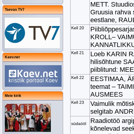
METT. Stuudio
Taevas TV7
Gruusia rahva 
eestlane, RAUL
Kell 20
Piibliõppesar
KROLL– VAIMU
KANNATLIKK
Kell 21
Loeb KARIN R
Kaev.net
hilisõhtune S
piiblitund: 
Kell 22
EESTIMAA, ÄR
teemat – TAI
AUSMEES
Meie kirik
Kell 23
Vaimulik mõtis
selgitab AN
Raadiotöö arg
südaööl
kõnelevad see