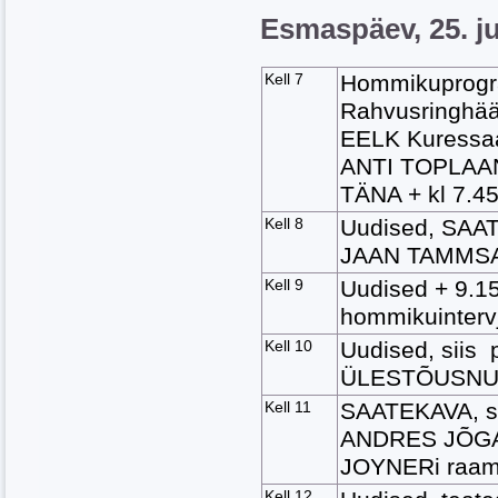
Esmaspäev, 25. ju
Kell 7
Hommikuprogr
Rahvusringhää
EELK Kuressa
ANTI TOPLAAN 
TÄNA + kl 7.4
Kell 8
Uudised, SAAT
JAAN TAMMSA
Kell 9
Uudised + 9.1
hommikuintervj
Kell 10
Uudised, siis 
ÜLESTÕUSNU
Kell 11
SAATEKAVA, sii
ANDRES JÕGAR
JOYNERi raam
Kell 12