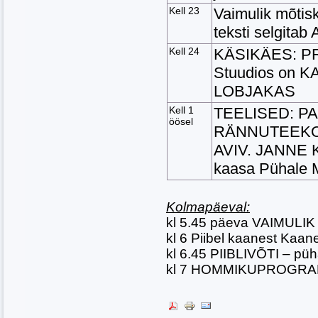
Kell 23
Vaimulik mõtiskl
teksti selgit
Kell 24
KÄSIKÄES: P
Stuudios on KA
LOBJAKAS
Kell 1
TEELISED: P
öösel
RÄNNUTEEKON
AVIV. JANNE KÜ
kaasa Pühale 
Kolmapäeval:
kl 5.45 päeva VAIMULI
kl 6 Piibel kaanest Kaan
kl 6.45 PIIBLIVÕTI – p
kl 7 HOMMIKUPROGR