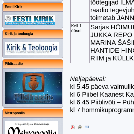
töötegijad IL
Eesti Kirik
raadio tegevj
toimetab JAN
Kell 1
Sarjas HÕIMU
öösel
JUKKA REPO o
Kirik ja teoloogia
MARINA ŠAŠINA
HANTIDE HING
RIIM ja KÜLL
Pildiraadio
Neljapäeval:
kl 5.45 päeva vaimuli
kl 6 Piibel Kaanest 
kl 6.45 Piiblivõti – 
kl 7 hommikuprogra
Metropoolia