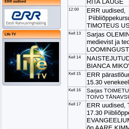
RITA LAUGE
ERR uudised
12:00
ERR uudised,
Piibliõppekurs
TIMOTEUS U
Kell 13
Sarjas OLEMI
Life TV
medievist ja t
LOOMINGUST
Kell 14
NAISTEJUTUD:
BIANCA MIKO
Kell 15
ERR pärastlõu
15.30 venekeel
Kell 16
Sarjas TOIMETU
TOIVO TÄNAVS
Kell 17
ERR uudised, T
17.30 Piibliõp
EVANGEELIUM 
õp AARE KIMME