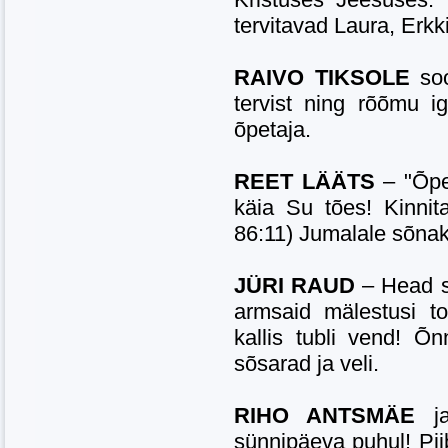
tervitavad Laura, Erkki
RAIVO TIKSOLE
so
tervist ning rõõmu i
õpetaja.
REET LÄÄTS
– "Õpe
käia Su tões! Kinni
86:11) Jumalale sõnak
JÜRI RAUD
– Head s
armsaid mälestusi t
kallis tubli vend! Õn
sõsarad ja veli.
RIHO ANTSMÄE
j
sünnipäeva puhul! Pii