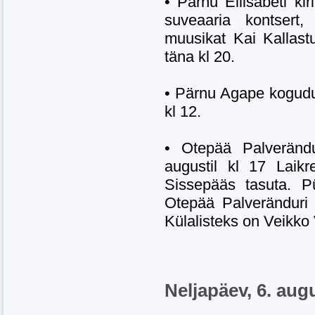
• Pärnu Eliisabeti ki
suveaaria kontsert,
muusikat Kai Kallast
täna kl 20.
• Pärnu Agape kogudu
kl 12.
• Otepää Palverändu
augustil kl 17 Laikr
Sissepääs tasuta. P
Otepää Palveränduri
Külalisteks on Veikko
Neljapäev, 6. aug