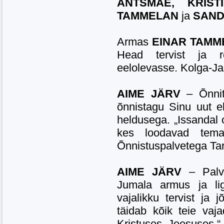
ANTSMÄE, KRIST
TAMMELAN
ja
SAND
Armas
EINAR TAM
Head tervist ja r
eelolevasse. Kolga-Ja
AIME JÄRV
– Õnni
õnnistagu Sinu uut e
heldusega. „Issandal 
kes loodavad tema
Õnnistuspalvetega Tar
AIME JÄRV
– Palv
Jumala armus ja lig
vajalikku tervist ja
täidab kõik teie va
Kristuses Jeesuses.“