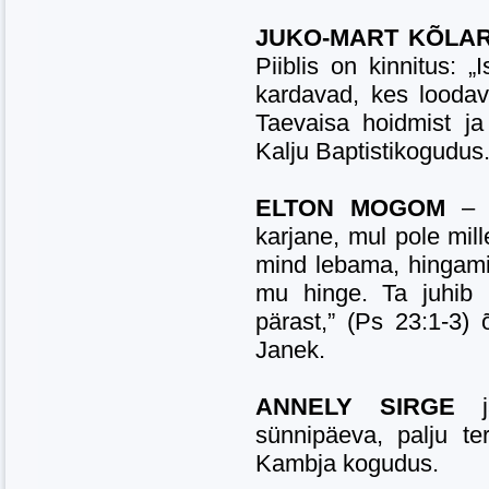
JUKO-MART KÕLA
Piiblis on kinnitus: 
kardavad, kes loodav
Taevaisa hoidmist ja
Kalju Baptistikogudus
ELTON MOGOM
– P
karjane, mul pole mil
mind lebama, hingami
mu hinge. Ta juhib
pärast,” (Ps 23:1-3) 
Janek.
ANNELY SIRGE
sünnipäeva, palju te
Kambja kogudus.