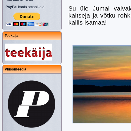
PayPal
konto omanikele:
Su üle Jumal valva
kaitseja ja võtku rohk
kallis isamaa!
Teekäija
Plussmeedia