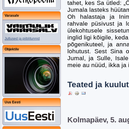
tahet, kes Sa ütled: 
Jumala lasteks hüüta
Oh halastaja ja Ini
Varasalv
rahvale püsivust ja l
ülekohtusele sisset
inglid ligi kõigile, k
Jutlused ja piiblitunnid
põgenikuteel, ja anna
Objektiiv
lohutust. Sest Sina 
Jumal, ja Sulle, Isa
meie au nüüd, ikka ja
Teated ja kuulu
Uus Eesti
Kolmapäev, 5. au