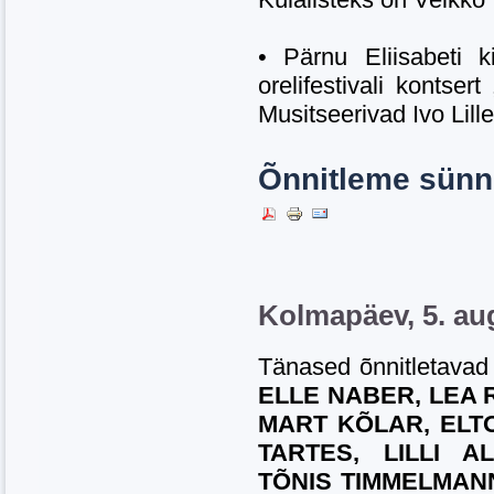
• Pärnu Eliisabeti 
orelifestivali kontse
Musitseerivad Ivo Lille
Õnnitleme sünn
Kolmapäev, 5. au
Tänased õnnitletavad
ELLE NABER, LEA 
MART KÕLAR, ELTO
TARTES, LILLI A
TÕNIS TIMMELMANN