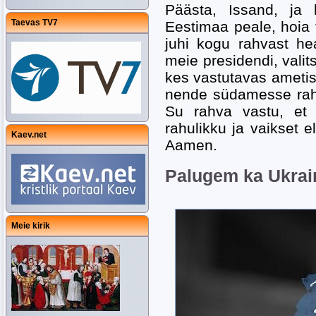
Päästa, Issand, ja
Taevas TV7
Eestimaa peale, hoia 
juhi kogu rahvast h
meie presidendi, valits
kes vastutavas ametis
nende südamesse rahu
Su rahva vastu, et 
rahulikku ja vaikset 
Kaev.net
Aamen.
Palugem ka Ukrai
Meie kirik