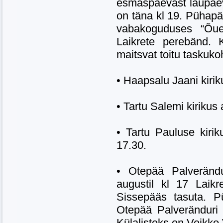
esmaspäevast laupäeva
on täna kl 19. Pühapä
vabakoguduses “Õue
Laikrete perebänd. 
maitsvat toitu taskuk
• Haapsalu Jaani kir
• Tartu Salemi kirikus
• Tartu Pauluse kiri
17.30.
• Otepää Palverändu
augustil kl 17 Laikr
Sissepääs tasuta. P
Otepää Palveränduri
Külalisteks on Veikko