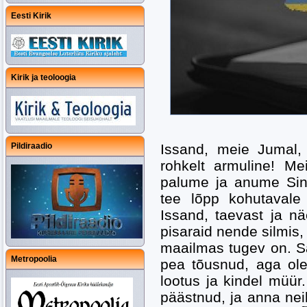
Eesti Kirik
Kirik ja teoloogia
Pildiraadio
Issand, meie Jumal,
rohkelt armuline! Me
palume ja anume Sind
tee lõpp kohutavale
Issand, taevast ja n
pisaraid nende silmis,
maailmas tugev on. Sa
Metropoolia
pea tõusnud, aga ole
lootus ja kindel müür.
päästnud, ja anna nei