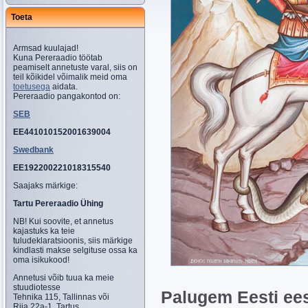
Toeta
Armsad kuulajad!
Kuna Pereraadio töötab
peamiselt annetuste varal, siis on
teil kõikidel võimalik meid oma
toetusega
aidata.
Pereraadio pangakontod on:
SEB
EE441010152001639004
Swedbank
EE192200221018315540
Saajaks märkige:
Tartu Pereraadio Ühing
NB! Kui soovite, et annetus
kajastuks ka teie
tuludeklaratsioonis, siis märkige
kindlasti makse selgituse ossa ka
oma isikukood!
Annetusi võib tuua ka meie
stuudiotesse
Palugem Eesti ees
Tehnika 115, Tallinnas või
Riia 22a-1, Tartus