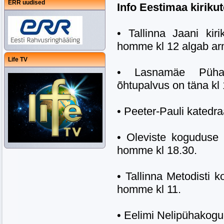
ERR uudised
Info Eestimaa kirikut
• Tallinna Jaani kir
homme kl 12 algab ar
Life TV
• Lasnamäe Püha
õhtupalvus on täna kl 
• Peeter-Pauli katedra
• Oleviste koguduse 
homme kl 18.30.
• Tallinna Metodisti 
homme kl 11.
• Eelimi Nelipühakogu