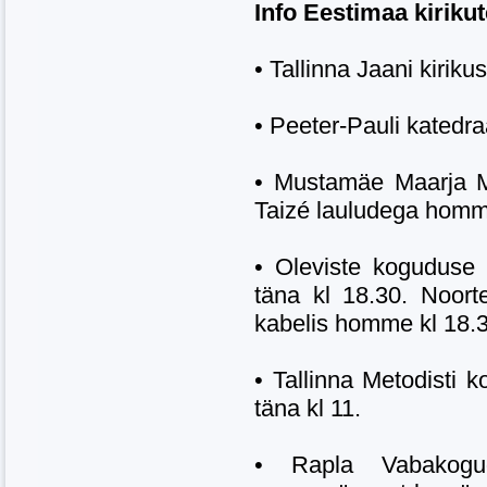
Info Eestimaa kirikut
• Tallinna Jaani kirik
• Peeter-Pauli katedr
• Mustamäe Maarja M
Taizé lauludega homm
• Oleviste koguduse 
täna kl 18.30. Noor
kabelis homme kl 18.3
• Tallinna Metodisti 
täna kl 11.
• Rapla Vabakogu