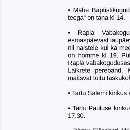
• Mähe Baptistikogu
teega“ on täna kl 14.
• Rapla Vabakogu
esmaspäevast laupäeva
nii naistele kui ka me
on homme kl 19. Püha
Rapla vabakoguduses 
Laikrete perebänd. 
maitsvat toitu taskuk
• Tartu Salemi kiriku
• Tartu Pauluse kirik
17.30.