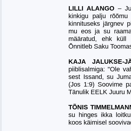
LILLI ALANGO
– Jum
kinkigu palju rõõmu
kinnituseks järgnev p
mu eos ja su raamatu
määratud, ehk küll 
Õnnitleb Saku Tooma
KAJA JALUKSE-
piiblisalmiga: "Ole v
sest Issand, su Juma
(Jos 1:9) Soovime pa
Tänulik EELK Juuru Mi
TÕNIS TIMMELMAN
su hinges ikka loitk
koos käimisel sooviva