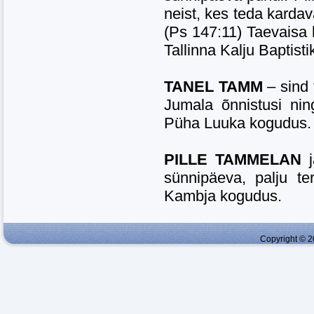
neist, kes teda karda
(Ps 147:11) Taevaisa 
Tallinna Kalju Baptist
TANEL TAMM
– sind 
Jumala õnnistusi ni
Püha Luuka kogudus.
PILLE TAMMELAN
sünnipäeva, palju te
Kambja kogudus.
Copyright © 2