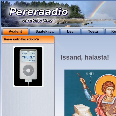
Avaleht
Saatekava
Levi
Toeta
Ko
Pereraadio FaceBook'is
Issand, halasta!