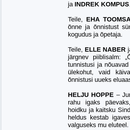
ja
INDREK KOMPUS
Teile,
EHA TOOMS
õnne ja õnnistust s
kogudus ja õpetaja.
Teile,
ELLE NABER
järgnev piiblisalm:
tunnistusi ja nõuavad
ülekohut, vaid käiv
õnnistusi uueks eluaa
HELJU HOPPE
– Jum
rahu igaks päevaks,
hoidku ja kaitsku Sin
heldus kestab igaves
valguseks mu eluteel.