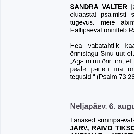
SANDRA VALTER
j
eluaastat psalmisti
tugevus, meie abime
Hällipäeval õnnitleb 
Hea vabatahtlik kaa
õnnistagu Sinu uut el
„Aga minu õnn on, et 
peale panen ma oma
tegusid.“ (Psalm 73:28
Neljapäev, 6. aug
Tänased sünnipäeval
JÄRV, RAIVO TIKS