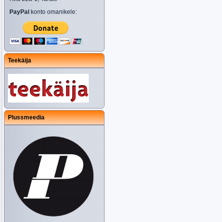
PayPal
konto omanikele:
Teekäija
Plussmeedia