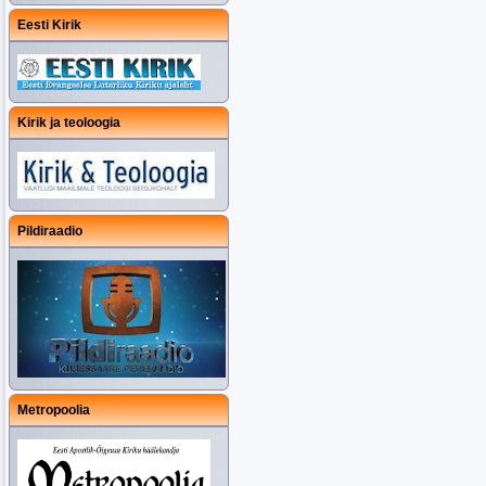
Eesti Kirik
Kirik ja teoloogia
Pildiraadio
Metropoolia