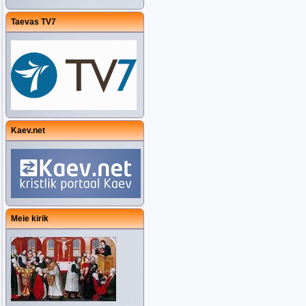
Taevas TV7
Kaev.net
Meie kirik