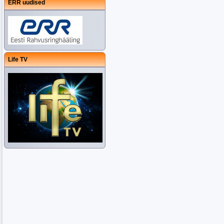
ERR uudised
Life TV