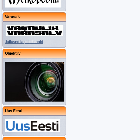
Varasalv
Jutlused ja piiblitunnid
Objektiiv
Uus Eesti