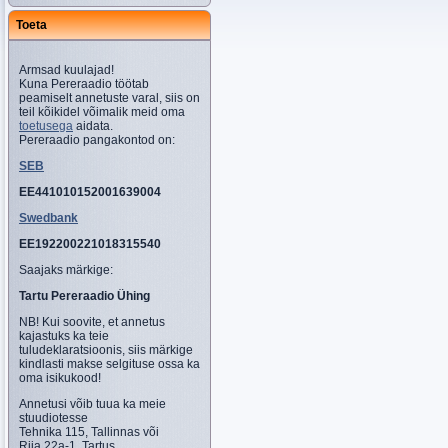
Toeta
Armsad kuulajad!
Kuna Pereraadio töötab
peamiselt annetuste varal, siis on
teil kõikidel võimalik meid oma
toetusega
aidata.
Pereraadio pangakontod on:
SEB
EE441010152001639004
Swedbank
EE192200221018315540
Saajaks märkige:
Tartu Pereraadio Ühing
NB! Kui soovite, et annetus
kajastuks ka teie
tuludeklaratsioonis, siis märkige
kindlasti makse selgituse ossa ka
oma isikukood!
Annetusi võib tuua ka meie
stuudiotesse
Tehnika 115, Tallinnas või
Riia 22a-1, Tartus