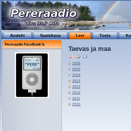
Avaleht
Saatekava
Levi
Toeta
Ko
Pereraadio FaceBook'is
Taevas ja maa
2026
2025
2024
2023
2022
2012
2011
2010