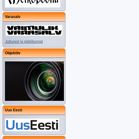
Varasalv
Jutlused ja piiblitunnid
Objektiiv
Uus Eesti