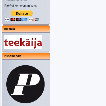
PayPal
konto omanikele:
Teekäija
Plussmeedia