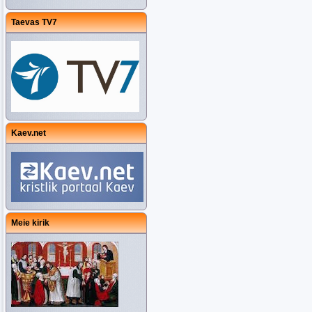
Taevas TV7
Kaev.net
Meie kirik