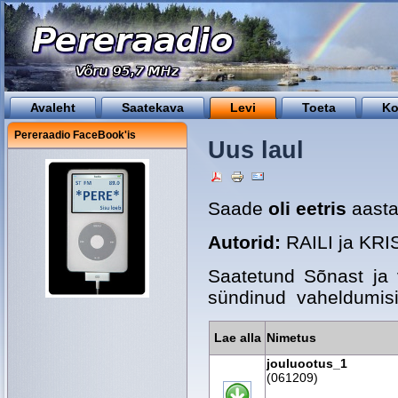
Avaleht
Saatekava
Levi
Toeta
Ko
Pereraadio FaceBook'is
Uus laul
Saade
oli eetris
aasta
Autorid:
RAILI ja KR
Saatetund Sõnast ja 
sündinud vaheldumisi n
Lae alla
Nimetus
jouluootus_1
(061209)