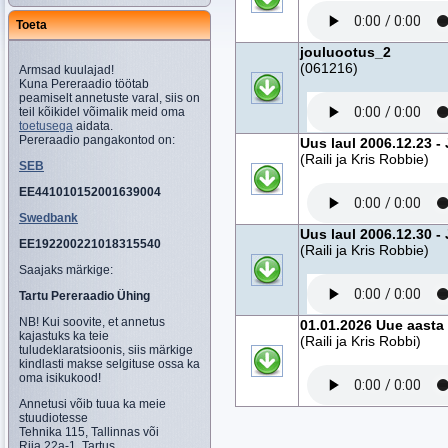
Toeta
jouluootus_2
(061216)
Armsad kuulajad!
Kuna Pereraadio töötab
peamiselt annetuste varal, siis on
teil kõikidel võimalik meid oma
toetusega
aidata.
Pereraadio pangakontod on:
Uus laul 2006.12.23 -
(Raili ja Kris Robbie)
SEB
EE441010152001639004
Swedbank
Uus laul 2006.12.30 -
EE192200221018315540
(Raili ja Kris Robbie)
Saajaks märkige:
Tartu Pereraadio Ühing
NB! Kui soovite, et annetus
01.01.2026 Uue aasta 
kajastuks ka teie
(Raili ja Kris Robbi)
tuludeklaratsioonis, siis märkige
kindlasti makse selgituse ossa ka
oma isikukood!
Annetusi võib tuua ka meie
stuudiotesse
Tehnika 115, Tallinnas või
Riia 22a-1, Tartus