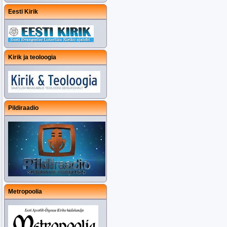
Eesti Kirik
Kirik ja teoloogia
Pildiraadio
Metropoolia