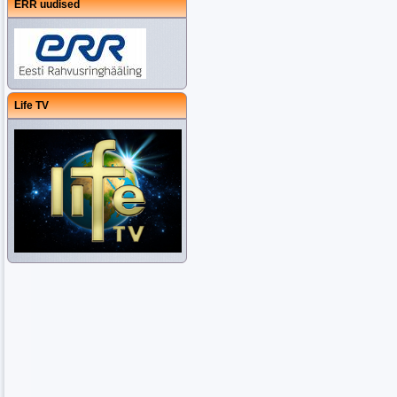
ERR uudised
Life TV