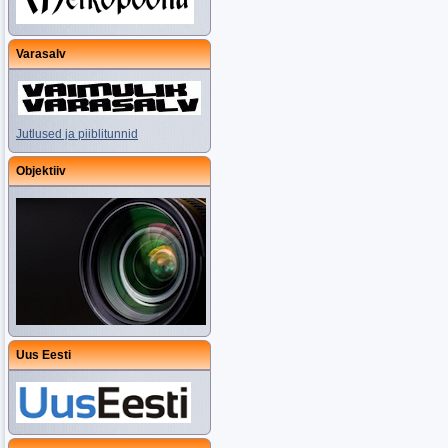
Varasalv
Jutlused ja piiblitunnid
Objektiiv
Uus Eesti