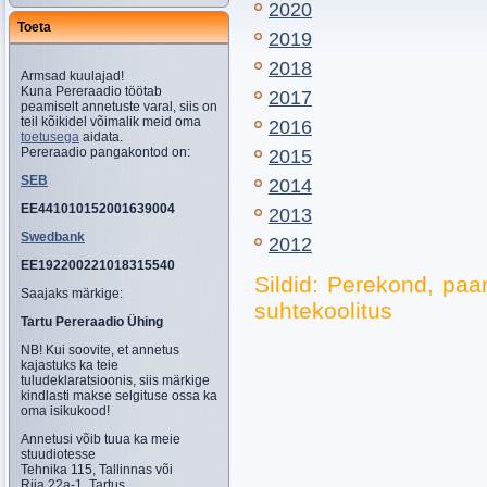
2020
Toeta
2019
2018
Armsad kuulajad!
Kuna Pereraadio töötab
2017
peamiselt annetuste varal, siis on
teil kõikidel võimalik meid oma
2016
toetusega
aidata.
Pereraadio pangakontod on:
2015
SEB
2014
EE441010152001639004
2013
Swedbank
2012
EE192200221018315540
Sildid: Perekond, paa
Saajaks märkige:
suhtekoolitus
Tartu Pereraadio Ühing
NB! Kui soovite, et annetus
kajastuks ka teie
tuludeklaratsioonis, siis märkige
kindlasti makse selgituse ossa ka
oma isikukood!
Annetusi võib tuua ka meie
stuudiotesse
Tehnika 115, Tallinnas või
Riia 22a-1, Tartus