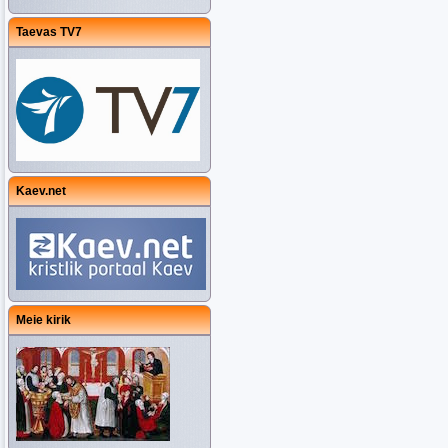
Taevas TV7
Kaev.net
Meie kirik