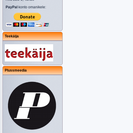
PayPal
konto omanikele:
Teekäija
Plussmeedia