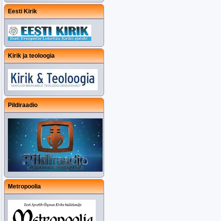
Eesti Kirik
Kirik ja teoloogia
Pildiraadio
Metropoolia