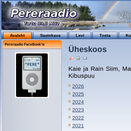
Avaleht
Saatekava
Levi
Toeta
Ko
Pereraadio FaceBook'is
Üheskoos
Kaie ja Rain Siim, Ma
Kibuspuu
2026
2025
2024
2023
2022
2021