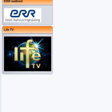
ERR uudised
Life TV