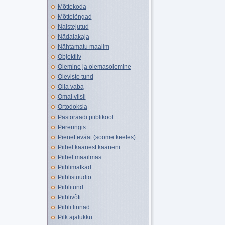
Mõttekoda
Mõttelõngad
Naistejutud
Nädalakaja
Nähtamatu maailm
Objektiiv
Olemine ja olemasolemine
Oleviste tund
Olla vaba
Omal viisil
Ortodoksia
Pastoraadi piiblikool
Pereringis
Pienet eväät (soome keeles)
Piibel kaanest kaaneni
Piibel maailmas
Piiblimatkad
Piiblistuudio
Piiblitund
Piiblivõti
Piibli linnad
Pilk ajalukku