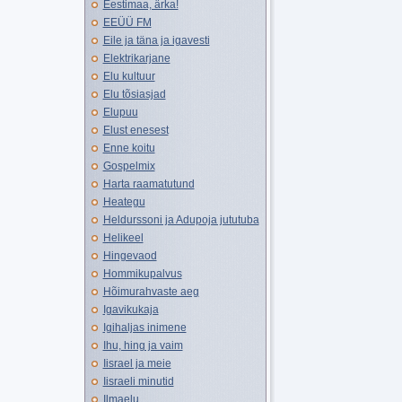
Eestimaa, ärka!
EEÜÜ FM
Eile ja täna ja igavesti
Elektrikarjane
Elu kultuur
Elu tõsiasjad
Elupuu
Elust enesest
Enne koitu
Gospelmix
Harta raamatutund
Heategu
Heldurssoni ja Adupoja jututuba
Helikeel
Hingevaod
Hommikupalvus
Hõimurahvaste aeg
Igavikukaja
Igihaljas inimene
Ihu, hing ja vaim
Iisrael ja meie
Iisraeli minutid
Ilmaelu