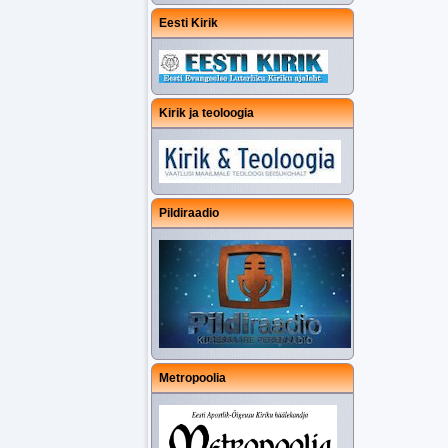
Eesti Kirik
Kirik ja teoloogia
Pildiraadio
Metropoolia