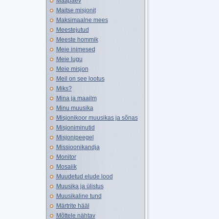
Maapäev
Maitse misjonit
Maksimaalne mees
Meestejutud
Meeste hommik
Meie inimesed
Meie lugu
Meie misjon
Meil on see lootus
Miks?
Mina ja maailm
Minu muusika
Misjonikoor muusikas ja sõnas
Misjoniminutid
Misjonipeegel
Missioonikandja
Monitor
Mosaiik
Muudetud elude lood
Muusika ja ülistus
Muusikaline tund
Märtrite hääl
Mõttele nähtav