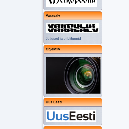
Varasalv
Jutlused ja piiblitunnid
Objektiiv
Uus Eesti