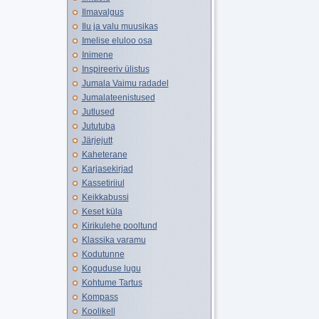
Ilmavalgus
Ilu ja valu muusikas
Imelise eluloo osa
Inimene
Inspireeriv ülistus
Jumala Vaimu radadel
Jumalateenistused
Jutlused
Jututuba
Järjejutt
Kaheterane
Karjasekirjad
Kassetiriiul
Keikkabussi
Keset küla
Kirikulehe pooltund
Klassika varamu
Kodutunne
Koguduse lugu
Kohtume Tartus
Kompass
Koolikell