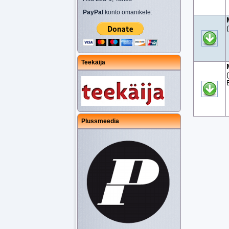
PayPal
konto omanikele:
Teekäija
Plussmeedia