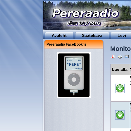
Avaleht
Saatekava
Levi
Pereraadio FaceBook'is
Monito
Lae alla