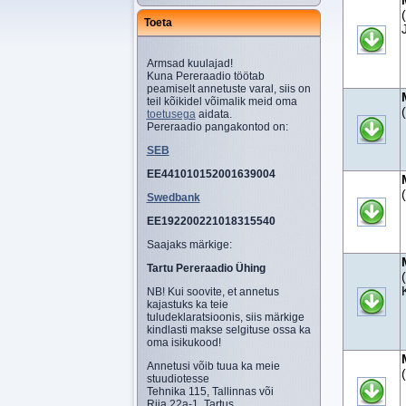
Toeta
Armsad kuulajad!
Kuna Pereraadio töötab
peamiselt annetuste varal, siis on
teil kõikidel võimalik meid oma
toetusega
aidata.
Pereraadio pangakontod on:
SEB
EE441010152001639004
Swedbank
EE192200221018315540
Saajaks märkige:
Tartu Pereraadio Ühing
NB! Kui soovite, et annetus
kajastuks ka teie
tuludeklaratsioonis, siis märkige
kindlasti makse selgituse ossa ka
oma isikukood!
Annetusi võib tuua ka meie
stuudiotesse
Tehnika 115, Tallinnas või
Riia 22a-1, Tartus