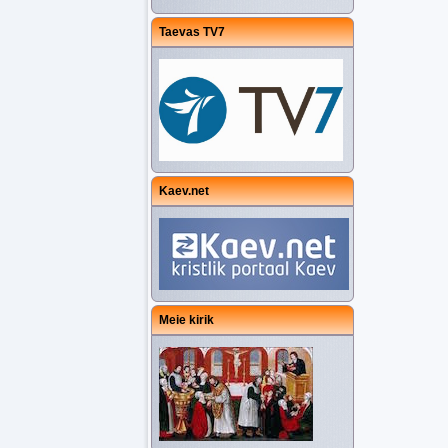
Taevas TV7
Kaev.net
Meie kirik