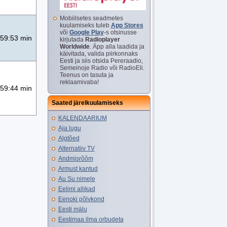
Mobiilsetes seadmetes
kuulamiseks tuleb
App Stores
või
Google Play
-s otsinusse
59:53 min
kirjutada
Radioplayer
Worldwide
. Äpp alla laadida ja
käivitada, valida piirkonnaks
Eesti ja siis otsida Pereraadio,
Semeinoje Radio või RadioEli.
Teenus on tasuta ja
reklaamivaba!
59:44 min
Saated järelkuulamiseks
KALENDAARIUM
Aja lugu
Algtõed
Alternatiiv TV
Andmisrõõm
Armust kantud
Au Su nimele
Eelimi allikad
Eenoki põlvkond
Eesti mälu
Eestimaa ilma orbudeta