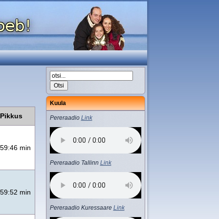
Kuula
Pikkus
Pereraadio
Link
59:46 min
Pereraadio Tallinn
Link
59:52 min
Pereraadio Kuressaare
Link