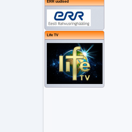
ERR uudised
Life TV