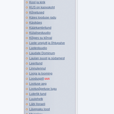
Kool ja kirik
KUS on kasvukoht
Kõnetused
Käies looduse radu
Käsikäes
Käärkambritund
Külalisestuudio
Kõiges su kõrval
Laste unejutt ja õhtupalve
Lastestuudio
Laudate Dominum
Laulan suust ja südamest
Leeritund
Linnulennul
Looja ja looming
Looduspilt
uus
Lootuse aeg
Lootusõpetuse lugu
Luterlik tund
Luulehetk
Läbi Iisraeli
Lävepaku lood