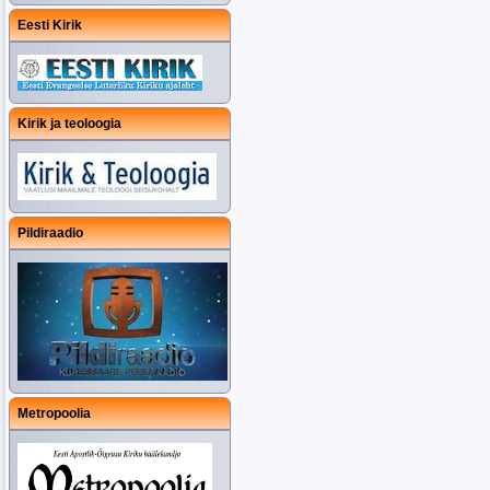
Eesti Kirik
Kirik ja teoloogia
Pildiraadio
Metropoolia