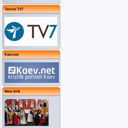
Taevas TV7
Kaev.net
Meie kirik