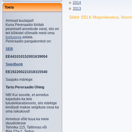
2014
Toeta
2013
Sildid: EELK Misjonikeskus, Noort
Armsad kuulajad!
Kuna Pereraadio töötab
peamiselt annetuste varal, siis on
teil kõikidel võimalik meid oma
toetusega
aidata.
Pereraadio pangakontod on:
SEB
EE441010152001639004
Swedbank
EE192200221018315540
Saajaks märkige:
Tartu Pereraadio Ühing
NB! Kui soovite, et annetus
kajastuks ka teie
tuludeklaratsioonis, siis märkige
kindlasti makse selgituse ossa ka
oma isikukood!
Annetusi võib tuua ka meie
stuudiotesse
Tehnika 115, Tallinnas või
Riia 22a-1, Tartus