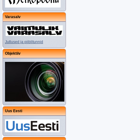
Varasalv
Jutlused ja piiblitunnid
Objektiiv
Uus Eesti