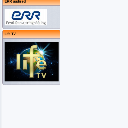
ERR uudised
Life TV