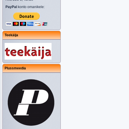
PayPal
konto omanikele:
Teekäija
Plussmeedia