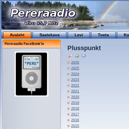
Avaleht
Saatekava
Levi
Toeta
Ko
Pereraadio FaceBook'is
Plusspunkt
2026
2025
2024
2023
2022
2021
2020
2019
2018
2017
2016
2015