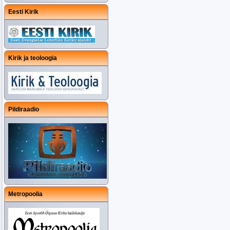
Eesti Kirik
Kirik ja teoloogia
Pildiraadio
Metropoolia