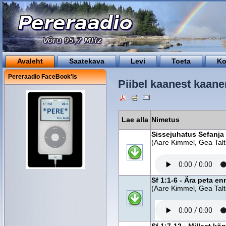
Avaleht
Saatekava
Levi
Toeta
Ko
Pereraadio FaceBook'is
Piibel kaanest kaanen
Lae alla
Nimetus
Sissejuhatus Sefanja
(Aare Kimmel, Gea Talt
Sf 1:1-6 - Ära peta en
(Aare Kimmel, Gea Talt