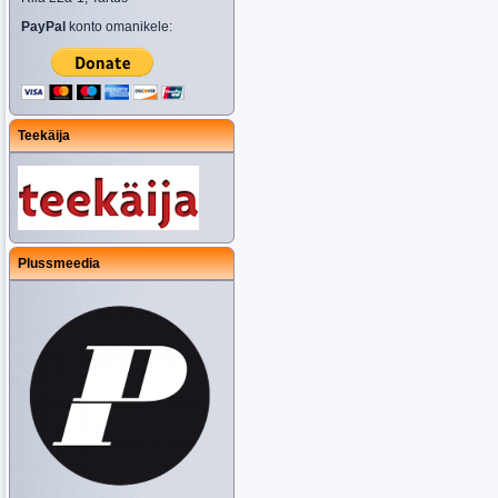
PayPal
konto omanikele:
Teekäija
Plussmeedia