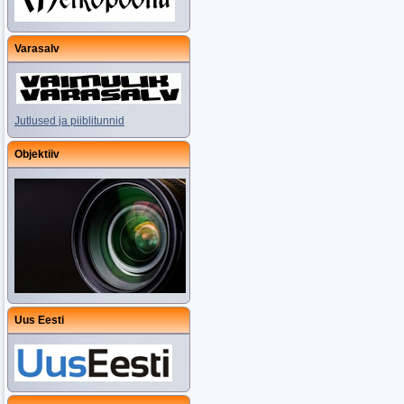
Varasalv
Jutlused ja piiblitunnid
Objektiiv
Uus Eesti