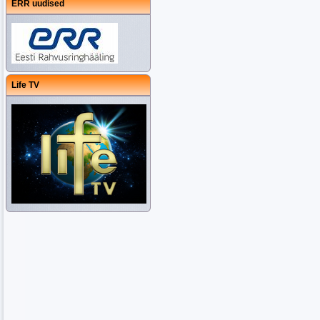
ERR uudised
Life TV