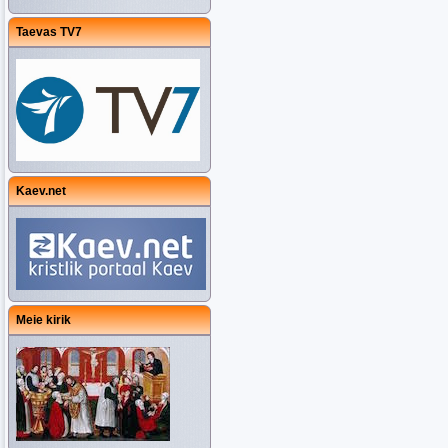
Taevas TV7
Kaev.net
Meie kirik