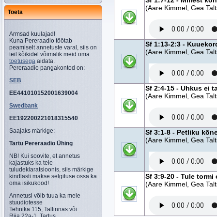
Sf 1:7-12 - Millest k
(Aare Kimmel, Gea Talt
Toeta
Armsad kuulajad!
Kuna Pereraadio töötab
Sf 1:13-2:3 - Kuueko
peamiselt annetuste varal, siis on
(Aare Kimmel, Gea Talt
teil kõikidel võimalik meid oma
toetusega
aidata.
Pereraadio pangakontod on:
SEB
Sf 2:4-15 - Uhkus ei t
EE441010152001639004
(Aare Kimmel, Gea Talt
Swedbank
EE192200221018315540
Saajaks märkige:
Sf 3:1-8 - Petliku kõn
(Aare Kimmel, Gea Talt
Tartu Pereraadio Ühing
NB! Kui soovite, et annetus
kajastuks ka teie
tuludeklaratsioonis, siis märkige
Sf 3:9-20 - Tule tormi 
kindlasti makse selgituse ossa ka
oma isikukood!
(Aare Kimmel, Gea Talt
Annetusi võib tuua ka meie
stuudiotesse
Tehnika 115, Tallinnas või
Riia 22a-1, Tartus