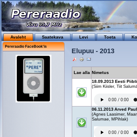
Avaleht
Saatekava
Levi
Toeta
Ko
Pereraadio FaceBook'is
Elupuu - 2013
Lae alla
Nimetus
18.09.2013 Eesti Piibl
(Siim Kiisler, Tiit Sal
06.11.2013 Arved Paul
(Agnes Laasimer, Maarj
Salumae, MPihlak)