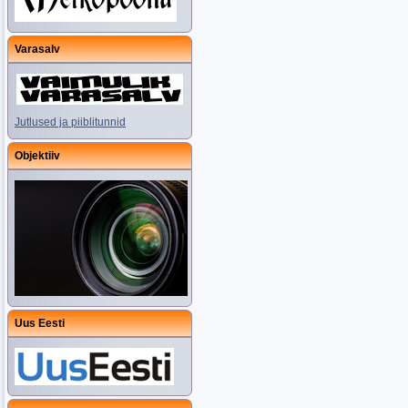
Varasalv
Jutlused ja piiblitunnid
Objektiiv
Uus Eesti