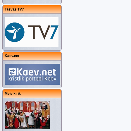
Taevas TV7
Kaev.net
Meie kirik