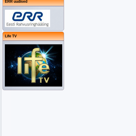
ERR uudised
Life TV