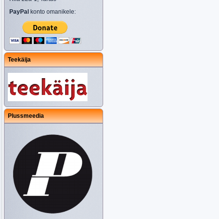
PayPal
konto omanikele:
Teekäija
Plussmeedia