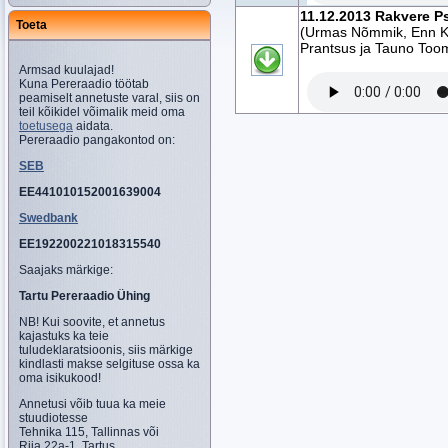
11.12.2013 Rakvere Ps
Toeta
(Urmas Nõmmik, Enn Ki
Prantsus ja Tauno Too
Armsad kuulajad!
Kuna Pereraadio töötab
peamiselt annetuste varal, siis on
teil kõikidel võimalik meid oma
toetusega
aidata.
Pereraadio pangakontod on:
SEB
EE441010152001639004
Swedbank
EE192200221018315540
Saajaks märkige:
Tartu Pereraadio Ühing
NB! Kui soovite, et annetus
kajastuks ka teie
tuludeklaratsioonis, siis märkige
kindlasti makse selgituse ossa ka
oma isikukood!
Annetusi võib tuua ka meie
stuudiotesse
Tehnika 115, Tallinnas või
Riia 22a-1, Tartus