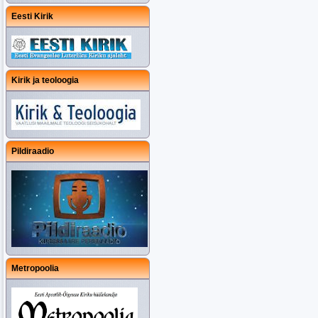
Eesti Kirik
Kirik ja teoloogia
Pildiraadio
Metropoolia