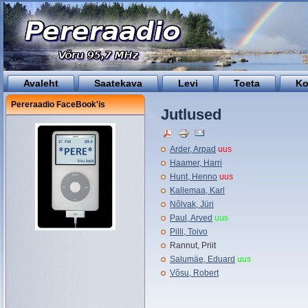
Avaleht
Saatekava
Levi
Toeta
Ko
Pereraadio FaceBook'is
Jutlused
Arder, Arpad
uus
Haamer, Harri
Hunt, Henno
uus
Kallemaa, Karl
Nõlvak, Jüri
Paul, Arved
uus
Pilli, Toivo
Rannut, Priit
Salumäe, Eduard
uus
Võsu, Robert