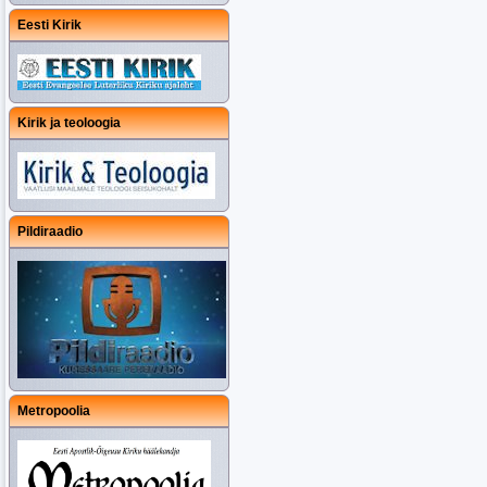
Eesti Kirik
Kirik ja teoloogia
Pildiraadio
Metropoolia