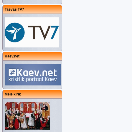
Taevas TV7
Kaev.net
Meie kirik