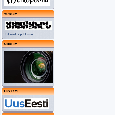
Varasalv
Jutlused ja piiblitunnid
Objektiiv
Uus Eesti