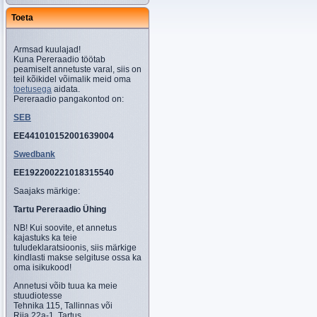
Toeta
Armsad kuulajad!
Kuna Pereraadio töötab
peamiselt annetuste varal, siis on
teil kõikidel võimalik meid oma
toetusega
aidata.
Pereraadio pangakontod on:
SEB
EE441010152001639004
Swedbank
EE192200221018315540
Saajaks märkige:
Tartu Pereraadio Ühing
NB! Kui soovite, et annetus
kajastuks ka teie
tuludeklaratsioonis, siis märkige
kindlasti makse selgituse ossa ka
oma isikukood!
Annetusi võib tuua ka meie
stuudiotesse
Tehnika 115, Tallinnas või
Riia 22a-1, Tartus