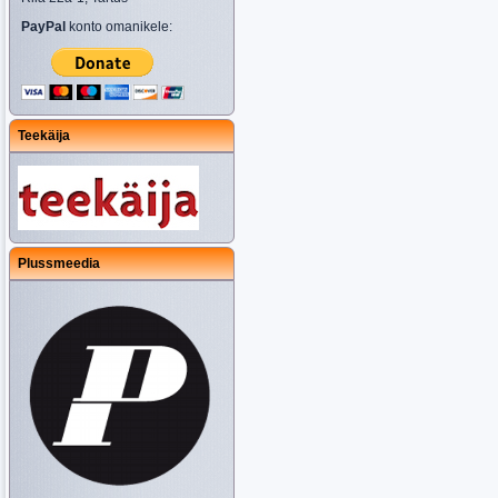
PayPal
konto omanikele:
Teekäija
Plussmeedia