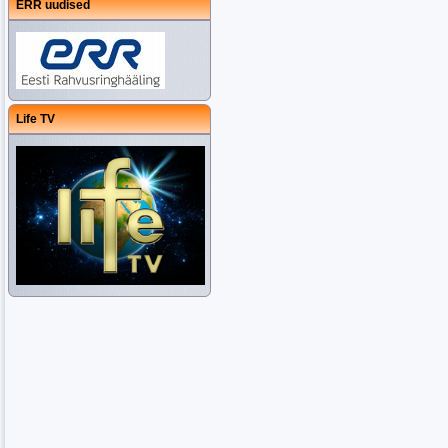
ERR uudised
Life TV