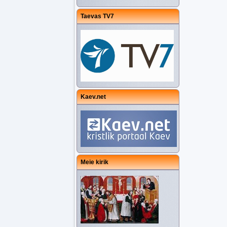
Taevas TV7
Kaev.net
Meie kirik