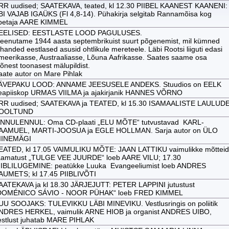
RR uudised; SAATEKAVA, teated, kl 12.30 PIIBEL KAANEST KAANENI:
BI VAJAB IGAÜKS (Fl 4,8-14). Pühakirja selgitab Rannamõisa kog
petaja AARE KIMMEL
EELISED: EESTLASTE LOOD PAGULUSES.
eenutame 1944 aasta septembrikuist suurt põgenemist, mil kümned
handed eestlased asusid ohtlikule mereteele. Läbi Rootsi liiguti edasi
meerikasse, Austraaliasse, Lõuna Aafrikasse. Saates saame osa
õnest toonasest mälupildist.
aate autor on Mare Pihlak
ÄVEPAKU LOOD: ANNAME JEESUSELE ANDEKS. Stuudios on EELK
eapiiskop URMAS VIILMA ja ajakirjanik HANNES VÕRNO
RR uudised; SAATEKAVA ja TEATED, kl 15.30 ISAMAALISTE LAULUD
OOLTUND
INNULENNUL: Oma CD-plaati „ELU MÕTE“ tutvustavad KARL-
AAMUEL, MARTI-JOOSUA ja EGLE HOLLMAN. Sarja autor on ÜLO
IINEMÄGI
EATED, kl 17.05 VAIMULIKU MÕTE: JAAN LATTIKU vaimulikke mõtteid
aamatust „TULGE VEE JUURDE“ loeb AARE VILU; 17.30
IIBLILUGEMINE: peatükke Luuka Evangeeliumist loeb ANDRES
AUMETS; kl 17.45 PIIBLIVÕTI
AATEKAVA ja kl 18.30 JÄRJEJUTT: PETER LAPPINI jutustust
DOMÉNICO SÁVIO - NOOR PÜHAK“ loeb FRED KIMMEL
UU SOOJAKS: TULEVIKKU LÄBI MINEVIKU. Vestlusringis on poliitik
NDRES HERKEL, vaimulik ARNE HIOB ja organist ANDRES UIBO,
estlust juhatab MARE PIHLAK