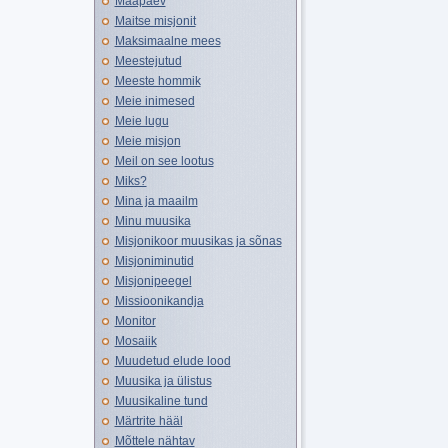
Maapäev
Maitse misjonit
Maksimaalne mees
Meestejutud
Meeste hommik
Meie inimesed
Meie lugu
Meie misjon
Meil on see lootus
Miks?
Mina ja maailm
Minu muusika
Misjonikoor muusikas ja sõnas
Misjoniminutid
Misjonipeegel
Missioonikandja
Monitor
Mosaiik
Muudetud elude lood
Muusika ja ülistus
Muusikaline tund
Märtrite hääl
Mõttele nähtav