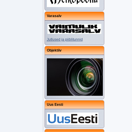
Varasalv
Jutlused ja piiblitunnid
Objektiiv
Uus Eesti