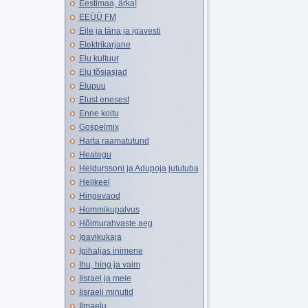
Eestimaa, ärka!
EEÜÜ FM
Eile ja täna ja igavesti
Elektrikarjane
Elu kultuur
Elu tõsiasjad
Elupuu
Elust enesest
Enne koitu
Gospelmix
Harta raamatutund
Heategu
Heldurssoni ja Adupoja jututuba
Helikeel
Hingevaod
Hommikupalvus
Hõimurahvaste aeg
Igavikukaja
Igihaljas inimene
Ihu, hing ja vaim
Iisrael ja meie
Iisraeli minutid
Ilmaelu