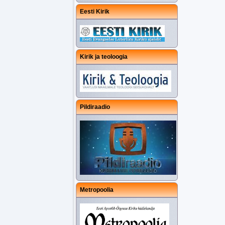
Eesti Kirik
Kirik ja teoloogia
Pildiraadio
Metropoolia