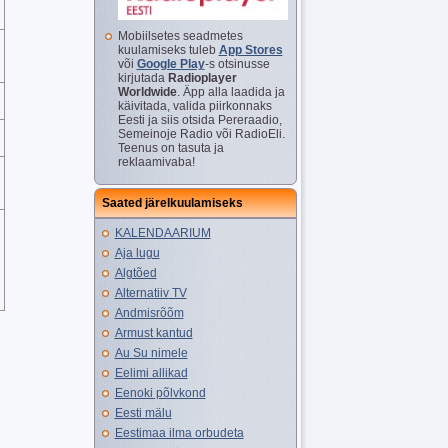
Mobiilsetes seadmetes
kuulamiseks tuleb
App Stores
või
Google Play
-s otsinusse
kirjutada
Radioplayer
Worldwide
. Äpp alla laadida ja
käivitada, valida piirkonnaks
Eesti ja siis otsida Pereraadio,
Semeinoje Radio või RadioEli.
Teenus on tasuta ja
reklaamivaba!
Saated järelkuulamiseks
KALENDAARIUM
Aja lugu
Algtõed
Alternatiiv TV
Andmisrõõm
Armust kantud
Au Su nimele
Eelimi allikad
Eenoki põlvkond
Eesti mälu
Eestimaa ilma orbudeta