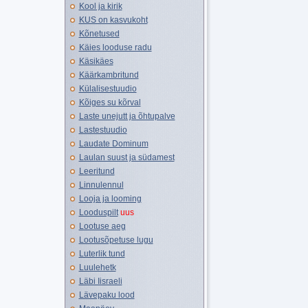
Kool ja kirik
KUS on kasvukoht
Kõnetused
Käies looduse radu
Käsikäes
Käärkambritund
Külalisestuudio
Kõiges su kõrval
Laste unejutt ja õhtupalve
Lastestuudio
Laudate Dominum
Laulan suust ja südamest
Leeritund
Linnulennul
Looja ja looming
Looduspilt
uus
Lootuse aeg
Lootusõpetuse lugu
Luterlik tund
Luulehetk
Läbi Iisraeli
Lävepaku lood