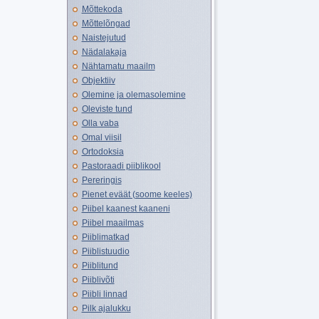
Mõttekoda
Mõttelõngad
Naistejutud
Nädalakaja
Nähtamatu maailm
Objektiiv
Olemine ja olemasolemine
Oleviste tund
Olla vaba
Omal viisil
Ortodoksia
Pastoraadi piiblikool
Pereringis
Pienet eväät (soome keeles)
Piibel kaanest kaaneni
Piibel maailmas
Piiblimatkad
Piiblistuudio
Piiblitund
Piiblivõti
Piibli linnad
Pilk ajalukku