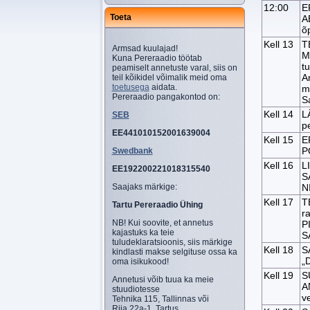
12:00
E
Toeta
A
õ
Kell 13
T
Armsad kuulajad!
M
Kuna Pereraadio töötab
tu
peamiselt annetuste varal, siis on
A
teil kõikidel võimalik meid oma
toetusega
aidata.
m
Pereraadio pangakontod on:
S
Kell 14
L
SEB
p
EE441010152001639004
Kell 15
E
P
Swedbank
Kell 16
L
EE192200221018315540
S
Saajaks märkige:
N
Kell 17
T
Tartu Pereraadio Ühing
r
NB! Kui soovite, et annetus
P
kajastuks ka teie
S
tuludeklaratsioonis, siis märkige
Kell 18
S
kindlasti makse selgituse ossa ka
„
oma isikukood!
Kell 19
S
Annetusi võib tuua ka meie
A
stuudiotesse
v
Tehnika 115, Tallinnas või
Riia 22a-1, Tartus