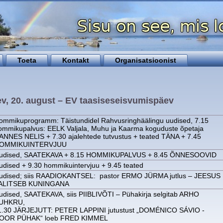
Toeta
Kontakt
Organisatsioonist
v, 20. august – EV taasiseseisvumispäev
ommikuprogramm: Täistundidel Rahvusringhäälingu uudised, 7.15
ommikupalvus: EELK Valjala, Muhu ja Kaarma koguduste õpetaja
ANNES NELIS + 7.30 ajalehtede tutvustus + teated TÄNA + 7.45
OMMIKUINTERVJUU
udised, SAATEKAVA + 8.15 HOMMIKUPALVUS + 8.45 ÕNNESOOVID
udised + 9.30 hommikuintervjuu + 9.45 teated
udised; siis RAADIOKANTSEL: pastor ERMO JÜRMA jutlus – JEESUS
ALITSEB KUNINGANA
udised, SAATEKAVA, siis PIIBLIVÕTI – Pühakirja selgitab ARHO
UHKRU,
1.30 JÄRJEJUTT: PETER LAPPINI jutustust „DOMÉNICO SÁVIO -
OOR PÜHAK“ loeb FRED KIMMEL