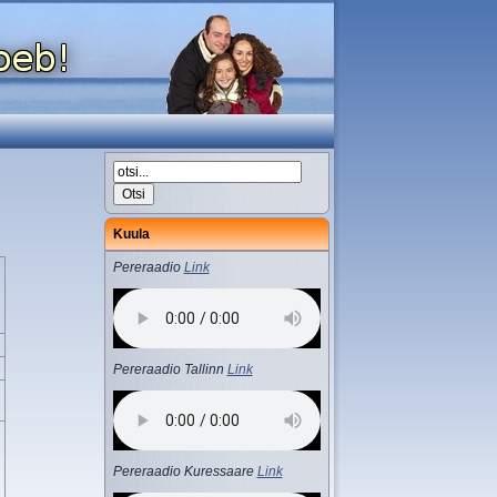
Kuula
Pereraadio
Link
Pereraadio Tallinn
Link
Pereraadio Kuressaare
Link