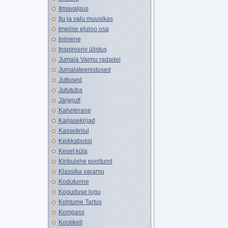
Ilmavalgus
Ilu ja valu muusikas
Imelise eluloo osa
Inimene
Inspireeriv ülistus
Jumala Vaimu radadel
Jumalateenistused
Jutlused
Jututuba
Järjejutt
Kaheterane
Karjasekirjad
Kassetiriiul
Keikkabussi
Keset küla
Kirikulehe pooltund
Klassika varamu
Kodutunne
Koguduse lugu
Kohtume Tartus
Kompass
Koolikell