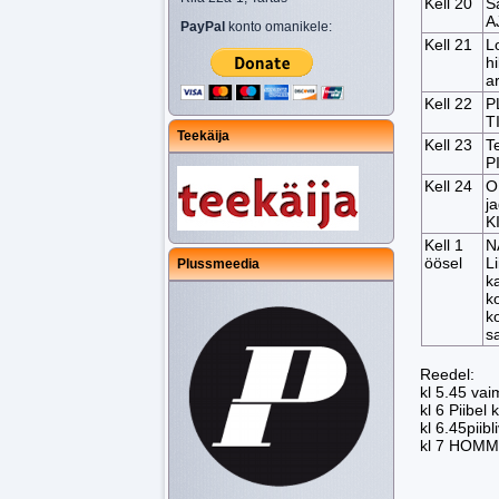
Kell 20
S
A
PayPal
konto omanikele:
Kell 21
L
h
a
Kell 22
P
T
Teekäija
Kell 23
T
P
Kell 24
O
j
K
Kell 1
N
öösel
Li
Plussmeedia
k
k
k
s
Reede
kl 5.45 vai
kl 6 Piibel
kl 6.45piibli
kl 7 HOM