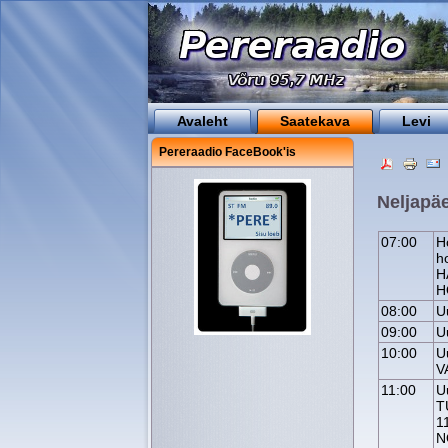
Avaleht
Saatekava
Levi
Pereraadio FaceBook'is
Neljapäe
07:00
H
h
H
H
08:00
U
09:00
U
10:00
U
V
11:00
U
T
1
N