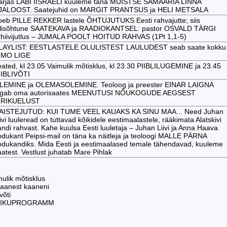
arjas LÄBI IISRAELI kuuleme täna MUISTSE SAMAARIA LINNA
JALOOST. Saatejuhid on MARGIT PRANTSUS ja HELI METSALA
oeb PILLE REKKER lastele ÕHTUJUTUKS Eesti rahvajutte; siis
ilisõhtune SAATEKAVA ja RAADIOKANTSEL: pastor OSVALD TÄRGI
rhiivijutlus – JUMALA POOLT HOITUD RAHVAS (1Pt 1,1-5)
LAYLIST: EESTLASTELE OLULISTEST LAULUDEST seab saate kokku
IMO LIGE
eated, kl 23.05 Vaimulik mõtisklus, kl 23.30 PIIBLILUGEMINE ja 23.45
IIBLIVÕTI
LEMINE ja OLEMASOLEMINE. Teoloog ja preester EINAR LAIGNA
agab oma autorisaates MEENUTUSI NÕUKOGUDE AEGSEST
IRIKUELUST
AISTEJUTUD: KUI TUME VEEL KAUAKS KA SINU MAA... Need Juhan
ivi luuleread on tuttavad kõikidele eestimaalastele, rääkimata Alatskivi
andi rahvast. Kahe kuulsa Eesti luuletaja – Juhan Liivi ja Anna Haava
odukant Peipsi-mail on täna ka näitleja ja teoloogi MALLE PÄRNA
odukandiks. Mida Eesti ja eestimaalased temale tähendavad, kuuleme
aatest. Vestlust juhatab Mare Pihlak
l:
mulik mõtisklus
 kaanest kaaneni
võti
MIKUPROGRAMM