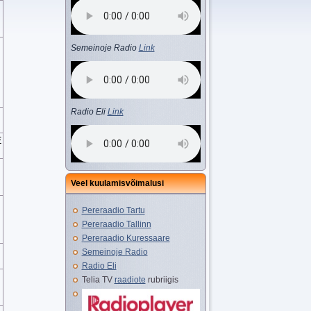
Semeinoje Radio
Link
Radio Eli
Link
E
Veel kuulamisvõimalusi
Pereraadio Tartu
Pereraadio Tallinn
Pereraadio Kuressaare
Semeinoje Radio
Radio Eli
Telia TV
raadiote
rubriigis