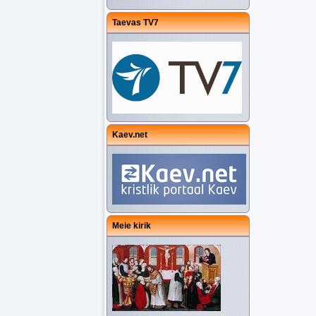
Taevas TV7
Kaev.net
Meie kirik