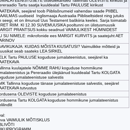
UMALATEENISTUSETE otseülekanded Tallinnas OLEVISTE kirikust ja
ereraadio Tartu saatja kuuldealal Tartu PAULUSE kirikust
AATEKAVA, seejärel toob Piiblisõnumeid vahendav saade PIIBEL
AAILMAS uudiseid Inglismaaja Austraalia Piibliseltsidest ning jutuks
n seegi, et on ilmunud Uus Testament baškiiria keeles. Sarja toimatab
IRET RIIM. Kl 12.30 SUVEMUUSIKA pooltunni on ülistusmuusik
ARGIT PRANTSUS kokku seadnud VAIMULIKEST HÜMNIDEST
U SU NIMELE: mikrofonide ees MARGIT KURVITS ja saatejuht AET
ARINOV
GAVIKUKAJA: KUIDAS MÕISTA KIUSATUSI? Vaimulikke mõtteid ja
uusikat seab saateks LEA SIRKEL
ELK Tartu PAULUSE koguduse jumalateenistus, seejärel ka
AATEKAVA
allinna kuulajatele NÕMME RAHU koguduse hommikune
umalateenistus ja Pereraadio ülejäänud kuuldealal Tartu KOLGATA
oguduse jumalateenistuse salvestis
MK Tallinna koguduse tänase jumalateenistuse salvestis, seejärel
AATEKAVA tutvustus
ordusena OLEVISTE koguduse jumalateenistus
ordusena Tartu KOLGATA koguduse hommikune jumalateenistus
lilindlit
al:
äeva VAIMULIK MÕTISKLUS
IIBLIVÕTI
MIKUPROGRAMM