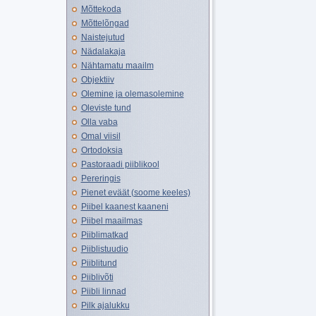
Mõttekoda
Mõttelõngad
Naistejutud
Nädalakaja
Nähtamatu maailm
Objektiiv
Olemine ja olemasolemine
Oleviste tund
Olla vaba
Omal viisil
Ortodoksia
Pastoraadi piiblikool
Pereringis
Pienet eväät (soome keeles)
Piibel kaanest kaaneni
Piibel maailmas
Piiblimatkad
Piiblistuudio
Piiblitund
Piiblivõti
Piibli linnad
Pilk ajalukku