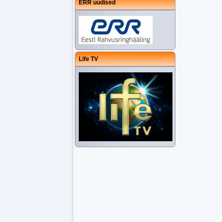
ERR uudised
Life TV