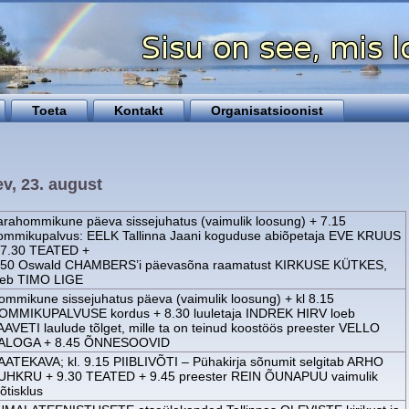
Toeta
Kontakt
Organisatsioonist
v, 23. august
arahommikune päeva sissejuhatus (vaimulik loosung) + 7.15
ommikupalvus: EELK Tallinna Jaani koguduse abiõpetaja EVE KRUUS
 7.30 TEATED +
.50 Oswald CHAMBERS’i päevasõna raamatust KIRKUSE KÜTKES,
oeb TIMO LIGE
ommikune sissejuhatus päeva (vaimulik loosung) + kl 8.15
OMMIKUPALVUSE kordus + 8.30 luuletaja INDREK HIRV loeb
AAVETI laulude tõlget, mille ta on teinud koostöös preester VELLO
ALOGA + 8.45 ÕNNESOOVID
AATEKAVA; kl. 9.15 PIIBLIVÕTI – Pühakirja sõnumit selgitab ARHO
UHKRU + 9.30 TEATED + 9.45 preester REIN ÕUNAPUU vaimulik
õtisklus