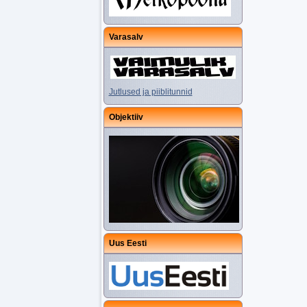
Varasalv
Jutlused ja piiblitunnid
Objektiiv
Uus Eesti