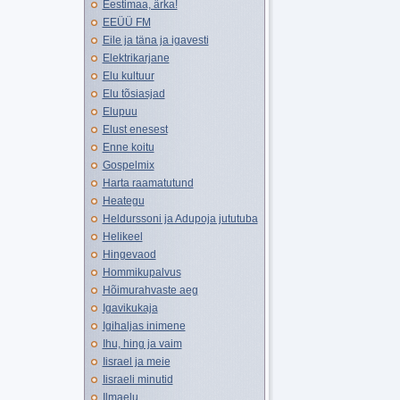
Eestimaa, ärka!
EEÜÜ FM
Eile ja täna ja igavesti
Elektrikarjane
Elu kultuur
Elu tõsiasjad
Elupuu
Elust enesest
Enne koitu
Gospelmix
Harta raamatutund
Heategu
Heldurssoni ja Adupoja jututuba
Helikeel
Hingevaod
Hommikupalvus
Hõimurahvaste aeg
Igavikukaja
Igihaljas inimene
Ihu, hing ja vaim
Iisrael ja meie
Iisraeli minutid
Ilmaelu