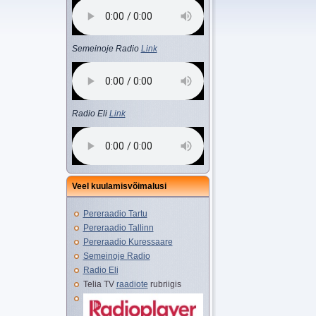
Semeinoje Radio
Link
Radio Eli
Link
Veel kuulamisvõimalusi
Pereraadio Tartu
Pereraadio Tallinn
Pereraadio Kuressaare
Semeinoje Radio
Radio Eli
Telia TV
raadiote
rubriigis