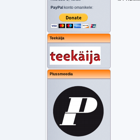
PayPal
konto omanikele:
Teekäija
Plussmeedia