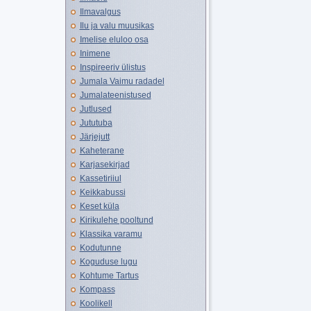
Ilmavalgus
Ilu ja valu muusikas
Imelise eluloo osa
Inimene
Inspireeriv ülistus
Jumala Vaimu radadel
Jumalateenistused
Jutlused
Jututuba
Järjejutt
Kaheterane
Karjasekirjad
Kassetiriiul
Keikkabussi
Keset küla
Kirikulehe pooltund
Klassika varamu
Kodutunne
Koguduse lugu
Kohtume Tartus
Kompass
Koolikell