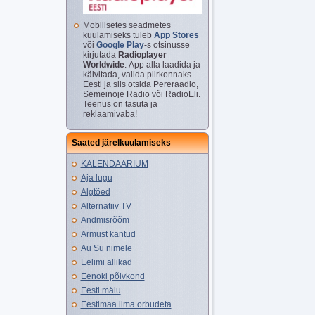
Mobiilsetes seadmetes
kuulamiseks tuleb
App Stores
või
Google Play
-s otsinusse
kirjutada
Radioplayer
Worldwide
. Äpp alla laadida ja
käivitada, valida piirkonnaks
Eesti ja siis otsida Pereraadio,
Semeinoje Radio või RadioEli.
Teenus on tasuta ja
reklaamivaba!
Saated järelkuulamiseks
KALENDAARIUM
Aja lugu
Algtõed
Alternatiiv TV
Andmisrõõm
Armust kantud
Au Su nimele
Eelimi allikad
Eenoki põlvkond
Eesti mälu
Eestimaa ilma orbudeta