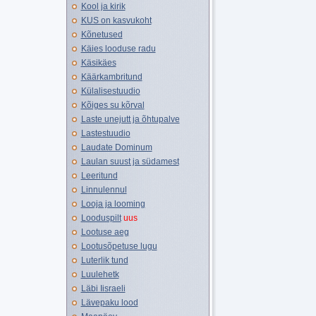
Kool ja kirik
KUS on kasvukoht
Kõnetused
Käies looduse radu
Käsikäes
Käärkambritund
Külalisestuudio
Kõiges su kõrval
Laste unejutt ja õhtupalve
Lastestuudio
Laudate Dominum
Laulan suust ja südamest
Leeritund
Linnulennul
Looja ja looming
Looduspilt
uus
Lootuse aeg
Lootusõpetuse lugu
Luterlik tund
Luulehetk
Läbi Iisraeli
Lävepaku lood