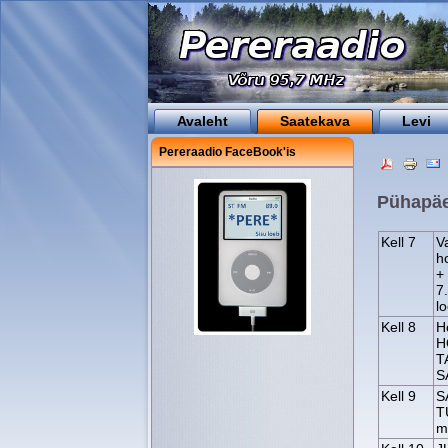
Avaleht
Saatekava
Levi
Pereraadio FaceBook'is
Pühapäe
Kell 7
V
h
+
7
l
Kell 8
H
H
T
S
Kell 9
S
T
m