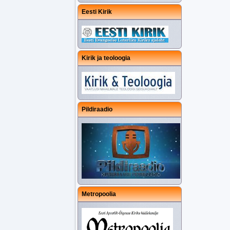
Eesti Kirik
Kirik ja teoloogia
Pildiraadio
Metropoolia