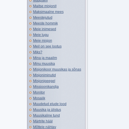
Maapäev
Maitse misjonit
Maksimaalne mees
Meestejutud
Meeste hommik
Meie inimesed
Meie lugu
Meie misjon
Meil on see lootus
Miks?
Mina ja maailm
Minu muusika
Misjonikoor muusikas ja sõnas
Misjoniminutid
Misjonipeegel
Missioonikandja
Monitor
Mosaiik
Muudetud elude lood
Muusika ja ülistus
Muusikaline tund
Märtrite hääl
Mõttele nähtav