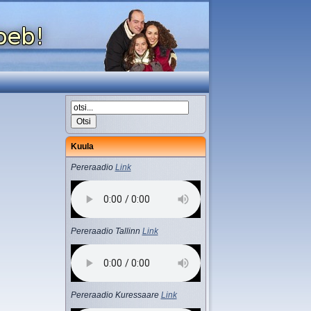
Kuula
Pereraadio
Link
Pereraadio Tallinn
Link
Pereraadio Kuressaare
Link