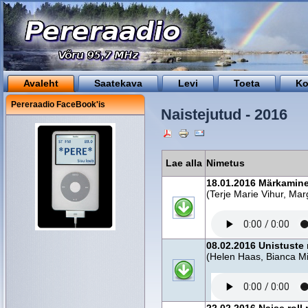
Avaleht
Saatekava
Levi
Toeta
Ko
Pereraadio FaceBook'is
Naistejutud - 2016
Lae alla
Nimetus
18.01.2016 Märkamin
(Terje Marie Vihur, Mar
08.02.2016 Unistuste r
(Helen Haas, Bianca Mi