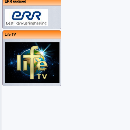
ERR uudised
Life TV