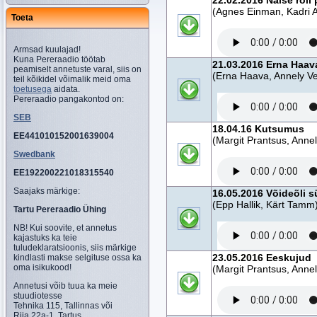
22.02.2016 Naise roll
(Agnes Einman, Kadri A
Toeta
Armsad kuulajad!
Kuna Pereraadio töötab
21.03.2016 Erna Haav
peamiselt annetuste varal, siis on
(Erna Haava, Annely V
teil kõikidel võimalik meid oma
toetusega
aidata.
Pereraadio pangakontod on:
SEB
18.04.16 Kutsumus
EE441010152001639004
(Margit Prantsus, Anne
Swedbank
EE192200221018315540
Saajaks märkige:
16.05.2016 Võideõli 
(Epp Hallik, Kärt Tamm
Tartu Pereraadio Ühing
NB! Kui soovite, et annetus
kajastuks ka teie
tuludeklaratsioonis, siis märkige
23.05.2016 Eeskujud
kindlasti makse selgituse ossa ka
oma isikukood!
(Margit Prantsus, Anne
Annetusi võib tuua ka meie
stuudiotesse
Tehnika 115, Tallinnas või
Riia 22a-1, Tartus