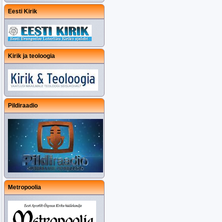
Eesti Kirik
Kirik ja teoloogia
Pildiraadio
Metropoolia