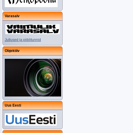
Varasalv
Jutlused ja piiblitunnid
Objektiiv
Uus Eesti