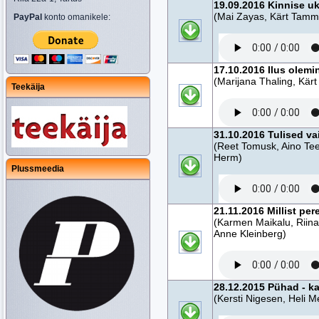
19.09.2016 Kinnise u
(Mai Zayas, Kärt Tamm
PayPal
konto omanikele:
17.10.2016 Ilus olemi
(Marijana Thaling, Kär
Teekäija
31.10.2016 Tulised va
(Reet Tomusk, Aino Te
Herm)
Plussmeedia
21.11.2016 Millist per
(Karmen Maikalu, Riin
Anne Kleinberg)
28.12.2015 Pühad - k
(Kersti Nigesen, Heli Me