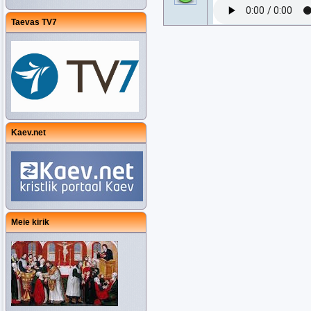
Taevas TV7
Kaev.net
Meie kirik