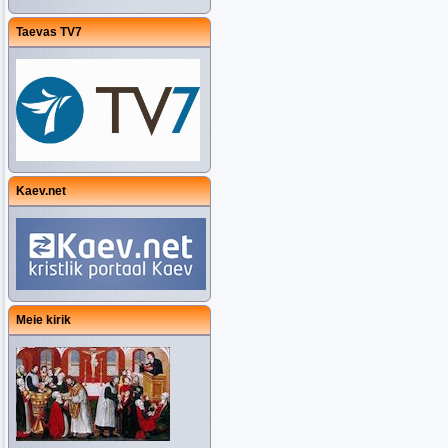
Taevas TV7
Kaev.net
Meie kirik