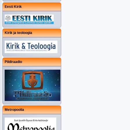
Eesti Kirik
Kirik ja teoloogia
Pildiraadio
Metropoolia