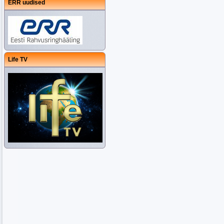
ERR uudised
Life TV