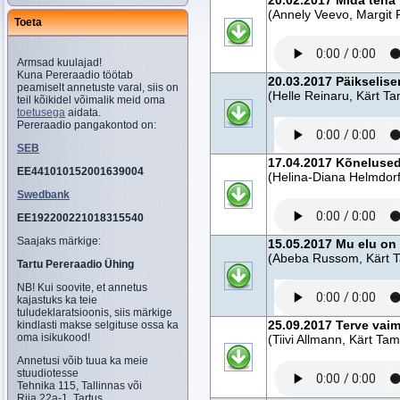
20.02.2017 Mida teha
(Annely Veevo, Margit 
Toeta
Armsad kuulajad!
Kuna Pereraadio töötab
20.03.2017 Päikselis
peamiselt annetuste varal, siis on
(Helle Reinaru, Kärt T
teil kõikidel võimalik meid oma
toetusega
aidata.
Pereraadio pangakontod on:
SEB
17.04.2017 Kõneluse
EE441010152001639004
(Helina-Diana Helmdor
Swedbank
EE192200221018315540
Saajaks märkige:
15.05.2017 Mu elu on
(Abeba Russom, Kärt 
Tartu Pereraadio Ühing
NB! Kui soovite, et annetus
kajastuks ka teie
tuludeklaratsioonis, siis märkige
25.09.2017 Terve vaim
kindlasti makse selgituse ossa ka
oma isikukood!
(Tiivi Allmann, Kärt Ta
Annetusi võib tuua ka meie
stuudiotesse
Tehnika 115, Tallinnas või
Riia 22a-1, Tartus