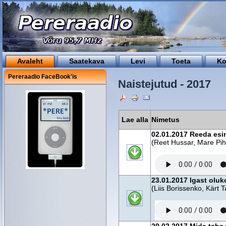
Avaleht
Saatekava
Levi
Toeta
Ko
Pereraadio FaceBook'is
Naistejutud - 2017
Lae alla
Nimetus
02.01.2017 Reeda esi
(Reet Hussar, Mare Pih
23.01.2017 Igast oluk
(Liis Borissenko, Kärt