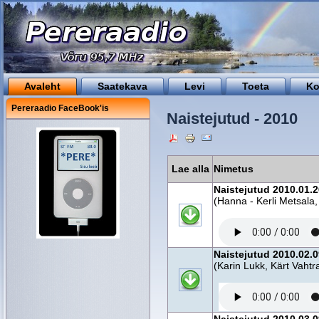
Avaleht
Saatekava
Levi
Toeta
Ko
Pereraadio FaceBook'is
Naistejutud - 2010
Lae alla
Nimetus
Naistejutud 2010.01.2
(Hanna - Kerli Metsala,
Naistejutud 2010.02.
(Karin Lukk, Kärt Vah