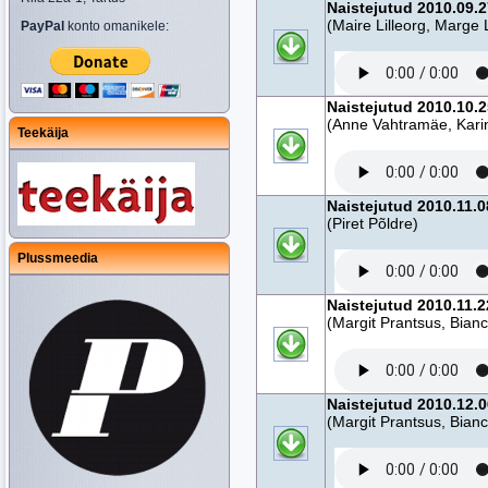
Naistejutud 2010.09.27
(Maire Lilleorg, Marge 
PayPal
konto omanikele:
Naistejutud 2010.10.2
(Anne Vahtramäe, Kari
Teekäija
Naistejutud 2010.11.08
(Piret Põldre)
Plussmeedia
Naistejutud 2010.11.
(Margit Prantsus, Bianc
Naistejutud 2010.12.06
(Margit Prantsus, Bianc