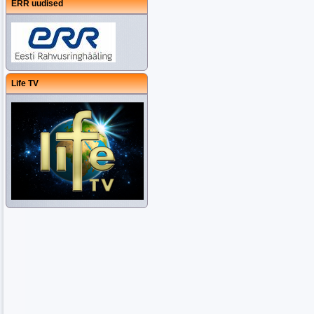
ERR uudised
Life TV