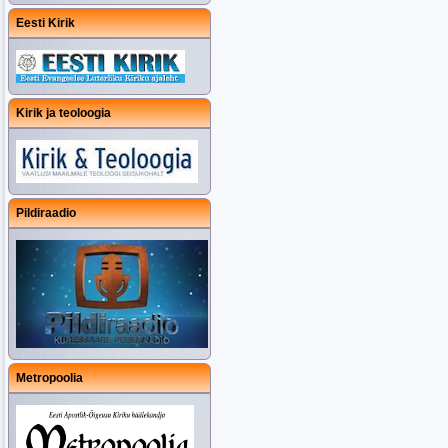
Eesti Kirik
Kirik ja teoloogia
Pildiraadio
Metropoolia