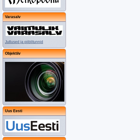
Varasalv
Jutlused ja piiblitunnid
Objektiiv
Uus Eesti