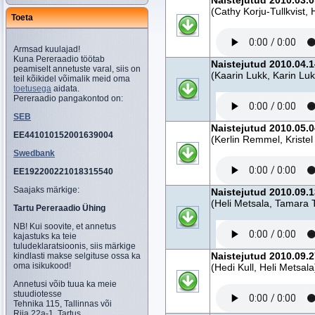
Naistejutud 2010.03.09
(Cathy Korju-Tullkvist, 
Toeta
Armsad kuulajad!
Kuna Pereraadio töötab
Naistejutud 2010.04.1
peamiselt annetuste varal, siis on
(Kaarin Lukk, Karin Lu
teil kõikidel võimalik meid oma
toetusega
aidata.
Pereraadio pangakontod on:
SEB
Naistejutud 2010.05.
EE441010152001639004
(Kerlin Remmel, Kristel
Swedbank
EE192200221018315540
Saajaks märkige:
Naistejutud 2010.09.
(Heli Metsala, Tamar
Tartu Pereraadio Ühing
NB! Kui soovite, et annetus
kajastuks ka teie
tuludeklaratsioonis, siis märkige
Naistejutud 2010.09.
kindlasti makse selgituse ossa ka
oma isikukood!
(Hedi Kull, Heli Metsala
Annetusi võib tuua ka meie
stuudiotesse
Tehnika 115, Tallinnas või
Riia 22a-1, Tartus