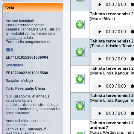
Toeta
Tähista tervenemist 2
(Mare Pihlak)
Armsad kuulajad!
Kuna Pereraadio töötab
peamiselt annetuste varal, siis on
teil kõikidel võimalik meid oma
toetusega
aidata.
Tähista tervenemist 2
Pereraadio pangakontod on:
(Tiina ja Kristiina Toom
SEB
EE441010152001639004
Swedbank
Tähista tervenemist 2
(Merle Linda Kangur, I
EE192200221018315540
Saajaks märkige:
Tartu Pereraadio Ühing
Tähista tervenemist 2
NB! Kui soovite, et annetus
(Merle Linda Kangur, I
kajastuks ka teie
tuludeklaratsioonis, siis märkige
kindlasti makse selgituse ossa ka
oma isikukood!
Annetusi võib tuua ka meie
Tähista tervenemist 2
stuudiotesse
andnud?
Tehnika 115, Tallinnas või
(Kaisa AArdevälja, Indr
Riia 22a-1, Tartus