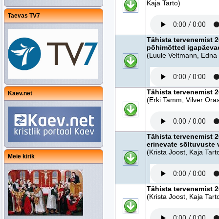
Kaja Tarto)
Taevas TV7
Tähista tervenemist 
põhimõtted igapäeva
(Luule Veltmann, Edna T
Tähista tervenemist 2
Kaev.net
(Erki Tamm, Vilver Oras
Tähista tervenemist 2
erinevate sõltuvuste 
(Krista Joost, Kaja Tart
Meie kirik
Tähista tervenemist 2
(Krista Joost, Kaja Tart