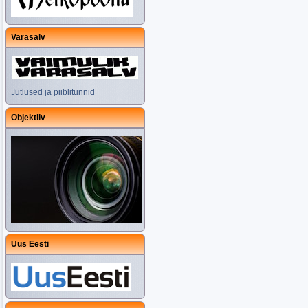
Varasalv
Jutlused ja piiblitunnid
Objektiiv
Uus Eesti