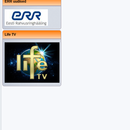
ERR uudised
Life TV