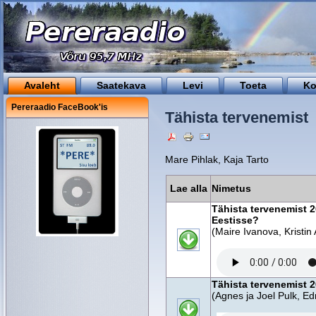
Avaleht
Saatekava
Levi
Toeta
Ko
Pereraadio FaceBook'is
Tähista tervenemist
Mare Pihlak, Kaja Tarto
Lae alla
Nimetus
Tähista tervenemist 2
Eestisse?
(Maire Ivanova, Kristin 
Tähista tervenemist 2
(Agnes ja Joel Pulk, Ed