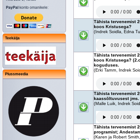
PayPal
konto omanikele:
Tähista tervenemist 
koos Kristusega?
(Indrek Soidla, Edna Tu
Teekäija
Tähista tervenemist 
koos Kristusega? (2.
koguduses.
(Erki Tamm, Indrek Soid
Plussmeedia
Tähista tervenemist 2
kaassõltuvusest jms.
(Malle Luik, Indrek Soid
Tähista tervenemist 
programist; Andestam
(Karen ja Robert Smith