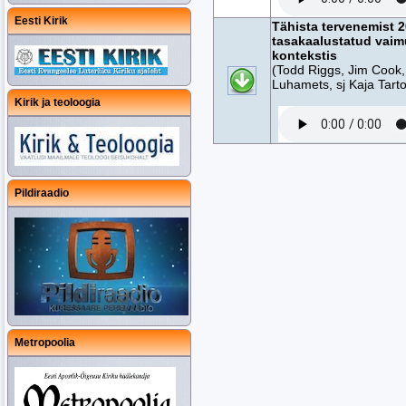
Eesti Kirik
Tähista tervenemist 2
tasakaalustatud vaimu
kontekstis
(Todd Riggs, Jim Cook,
Luhamets, sj Kaja Tarto
Kirik ja teoloogia
Pildiraadio
Metropoolia