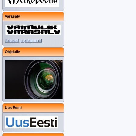
Varasalv
Jutlused ja piiblitunnid
Objektiiv
Uus Eesti