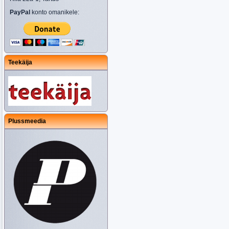
PayPal
konto omanikele:
Teekäija
Plussmeedia