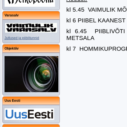
kl 5.45 VAIMULIK M
Varasalv
kl 6 PIIBEL KAANES
kl 6.45 PIIBLIVÕTI
METSALA
Jutlused ja piiblitunnid
kl 7 HOMMIKUPROG
Objektiiv
Uus Eesti