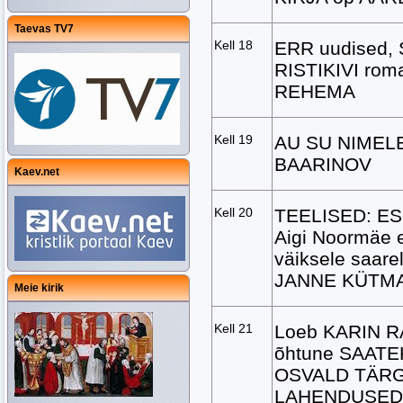
Taevas TV7
Kell 18
ERR uudised,
RISTIKIVI ro
REHEMA
Kell 19
AU SU NIMELE
BAARINOV
Kaev.net
Kell 20
TEELISED: ESI
Aigi Noormäe e
väiksele saarel
JANNE KÜTM
Meie kirik
Kell 21
Loeb KARIN RA
õhtune SAATEKAV
OSVALD TÄRGI
LAHENDUSED