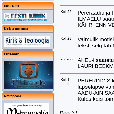
Eesti Kirik
Kell 22
Pereraadio ja
ILMAELU saate
KÄHR, ENN VE
Kirik ja teoloogia
Kell 23
Vaimulik mõtisk
teksti selgit
Pildiraadio
südaööl
AKEL-i saatet
LAURI BEEK
Kell 1
PERERINGIS k
öösel
lapselapse va
AADU-AIN SAA
Metropoolia
Külas käis to
Reedel: