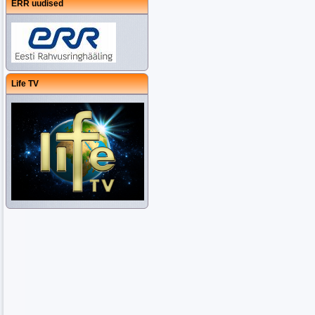
ERR uudised
Life TV