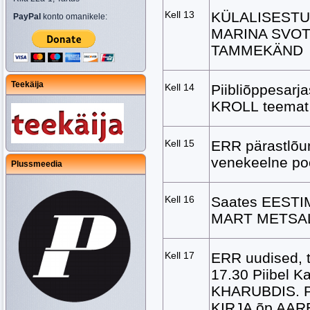
Kell 13
KÜLALISESTUU
PayPal
konto omanikele:
MARINA SVOTI
TAMMEKÄND
Teekäija
Kell 14
Piibliõppesar
KROLL
teema
Kell 15
ERR pärastlõu
venekeelne po
Plussmeedia
Kell 16
Saates EESTI
MART METSA
Kell 17
ERR uudised, t
17.30 Piibel K
KHARUBDIS. Pü
KIRJA õp AARE