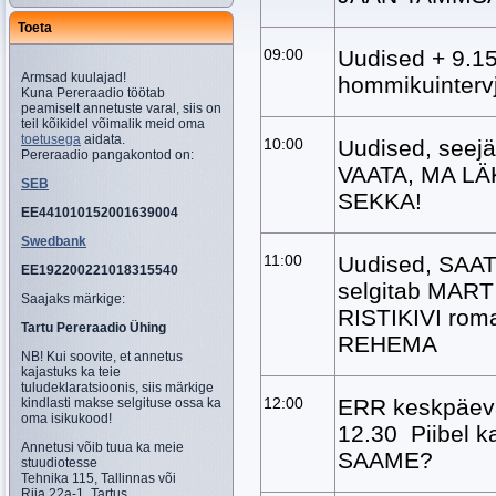
Toeta
09:00
Uudised + 9.
Armsad kuulajad!
hommikuintervj
Kuna Pereraadio töötab
peamiselt annetuste varal, siis on
teil kõikidel võimalik meid oma
toetusega
aidata.
10:00
Uudised, seej
Pereraadio pangakontod on:
VAATA, MA LÄ
SEB
SEKKA!
EE441010152001639004
Swedbank
11:00
Uudised, SAAT
EE192200221018315540
selgitab MAR
Saajaks märkige:
RISTIKIVI rom
Tartu Pereraadio Ühing
REHEMA
NB! Kui soovite, et annetus
kajastuks ka teie
tuludeklaratsioonis, siis märkige
12:00
ERR keskpäev
kindlasti makse selgituse ossa ka
oma isikukood!
12.30 Piibel 
Annetusi võib tuua ka meie
SAAME?
stuudiotesse
Tehnika 115, Tallinnas või
Riia 22a-1, Tartus