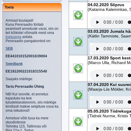
04.02.2020 Sõprus
Toeta
(Katarina Kaleininkas, S
Armsad kuulajad!
Kuna Pereraadio töötab
peamiselt annetuste varal, siis on
03.03.2020 Jumala hä
teil kõikidel võimalik meid oma
(Kätlin Tammiste, Saamu
toetusega
aidata.
Pereraadio pangakontod on:
SEB
EE441010152001639004
17.03.2020 Sport kes
(Marco Ulla, Richard M
Swedbank
EE192200221018315540
Saajaks märkige:
07.04.2020 Kui suure
Tartu Pereraadio Ühing
(Maarja-Liis Mölder, Kri
NB! Kui soovite, et annetus
kajastuks ka teie
tuludeklaratsioonis, siis märkige
kindlasti makse selgituse ossa ka
oma isikukood!
05.05.2020 Tiidrekug
(Tiidrek Nurme, Kristo 
Annetusi võib tuua ka meie
stuudiotesse
Tehnika 115, Tallinnas või
Riia 22a-1, Tartus