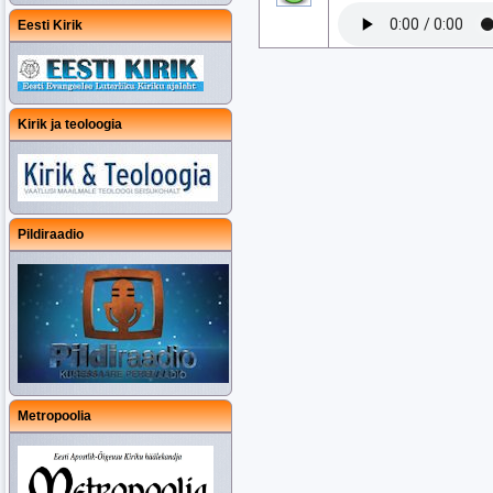
Eesti Kirik
Kirik ja teoloogia
Pildiraadio
Metropoolia