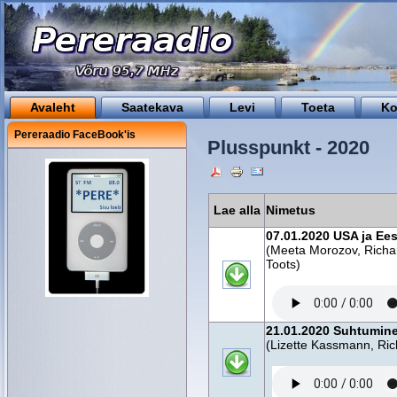
Avaleht
Saatekava
Levi
Toeta
Ko
Pereraadio FaceBook'is
Plusspunkt - 2020
Lae alla
Nimetus
07.01.2020 USA ja Eest
(Meeta Morozov, Richar
Toots)
21.01.2020 Suhtumine
(Lizette Kassmann, Ri