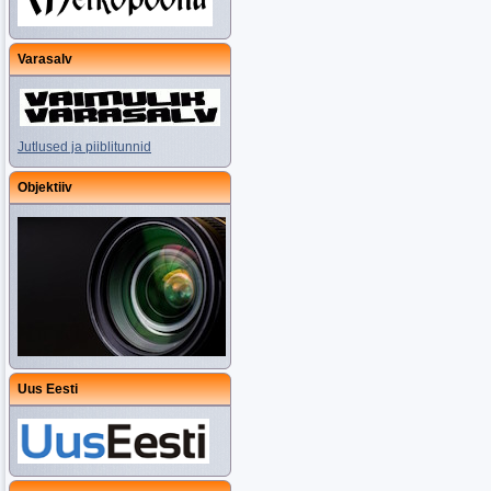
Varasalv
Jutlused ja piiblitunnid
Objektiiv
Uus Eesti