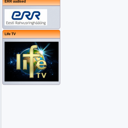
ERR uudised
Life TV