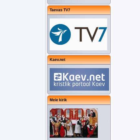
Taevas TV7
Kaev.net
Meie kirik