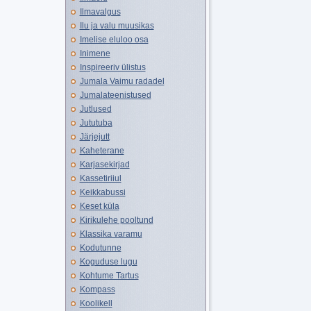
Ilmavalgus
Ilu ja valu muusikas
Imelise eluloo osa
Inimene
Inspireeriv ülistus
Jumala Vaimu radadel
Jumalateenistused
Jutlused
Jututuba
Järjejutt
Kaheterane
Karjasekirjad
Kassetiriiul
Keikkabussi
Keset küla
Kirikulehe pooltund
Klassika varamu
Kodutunne
Koguduse lugu
Kohtume Tartus
Kompass
Koolikell