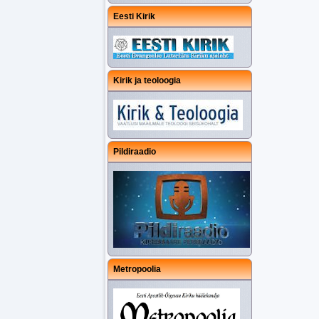
Eesti Kirik
Kirik ja teoloogia
Pildiraadio
Metropoolia