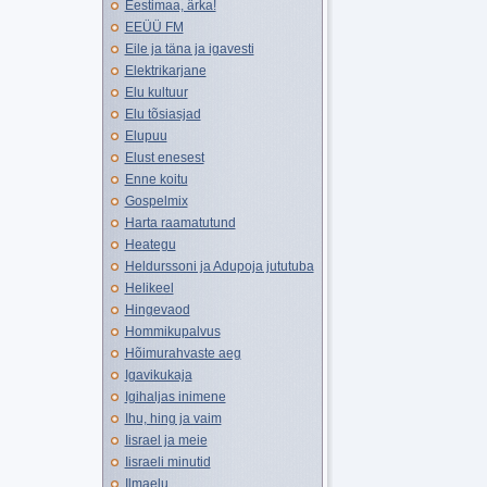
Eestimaa, ärka!
EEÜÜ FM
Eile ja täna ja igavesti
Elektrikarjane
Elu kultuur
Elu tõsiasjad
Elupuu
Elust enesest
Enne koitu
Gospelmix
Harta raamatutund
Heategu
Heldurssoni ja Adupoja jututuba
Helikeel
Hingevaod
Hommikupalvus
Hõimurahvaste aeg
Igavikukaja
Igihaljas inimene
Ihu, hing ja vaim
Iisrael ja meie
Iisraeli minutid
Ilmaelu