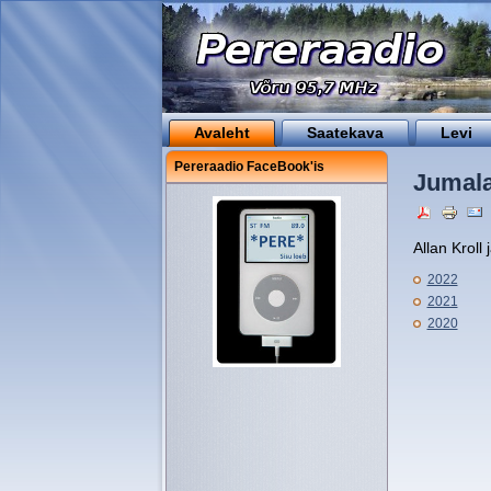
Avaleht
Saatekava
Levi
Pereraadio FaceBook'is
Jumala
Allan Kroll
2022
2021
2020