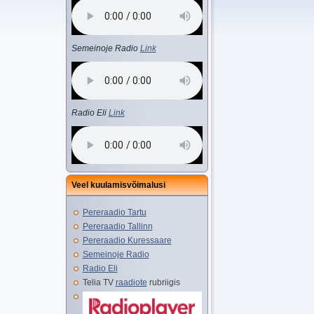
Semeinoje Radio
Link
Radio Eli
Link
Veel kuulamisvõimalusi
Pereraadio Tartu
Pereraadio Tallinn
Pereraadio Kuressaare
Semeinoje Radio
Radio Eli
Telia TV
raadiote
rubriigis