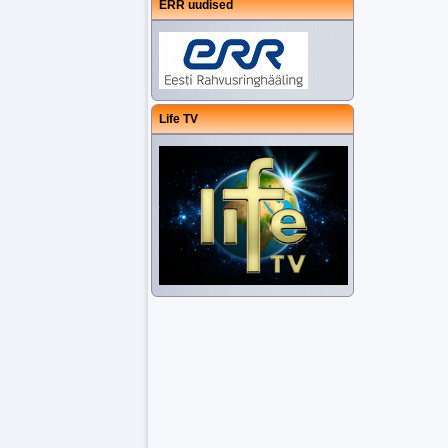
ERR uudised
Life TV