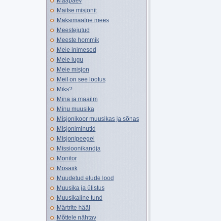
Maapäev
Maitse misjonit
Maksimaalne mees
Meestejutud
Meeste hommik
Meie inimesed
Meie lugu
Meie misjon
Meil on see lootus
Miks?
Mina ja maailm
Minu muusika
Misjonikoor muusikas ja sõnas
Misjoniminutid
Misjonipeegel
Missioonikandja
Monitor
Mosaiik
Muudetud elude lood
Muusika ja ülistus
Muusikaline tund
Märtrite hääl
Mõttele nähtav