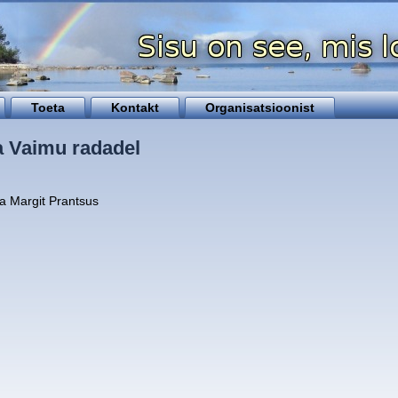
Toeta
Kontakt
Organisatsioonist
 Vaimu radadel
 ja Margit Prantsus