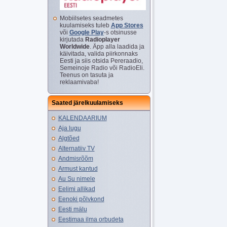
Mobiilsetes seadmetes
kuulamiseks tuleb
App Stores
või
Google Play
-s otsinusse
kirjutada
Radioplayer
Worldwide
. Äpp alla laadida ja
käivitada, valida piirkonnaks
Eesti ja siis otsida Pereraadio,
Semeinoje Radio või RadioEli.
Teenus on tasuta ja
reklaamivaba!
Saated järelkuulamiseks
KALENDAARIUM
Aja lugu
Algtõed
Alternatiiv TV
Andmisrõõm
Armust kantud
Au Su nimele
Eelimi allikad
Eenoki põlvkond
Eesti mälu
Eestimaa ilma orbudeta