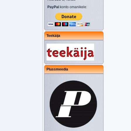
PayPal
konto omanikele:
Teekäija
Plussmeedia