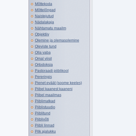
Mõttekoda
Mõttelõngad
Naistejutud
Nädalakaja
Nähtamatu maailm
Objektiiv
Olemine ja olemasolemine
Oleviste tund
Olla vaba
Omal viisil
Ortodoksia
Pastoraadi piiblikool
Pereringis
Pienet eväät (soome keeles)
Piibel kaanest kaaneni
Piibel maailmas
Piiblimatkad
Piiblistuudio
Piiblitund
Piiblivõti
Piibli linnad
Pilk ajalukku