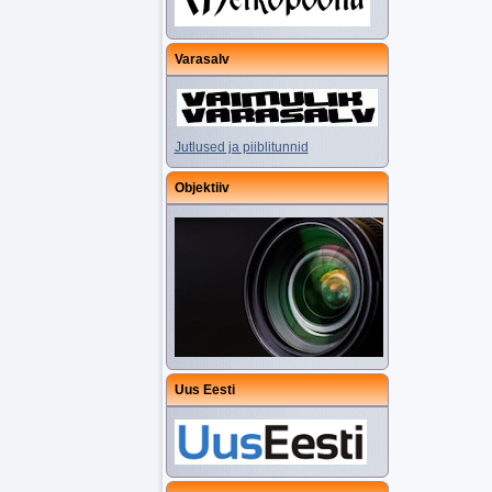
Varasalv
Jutlused ja piiblitunnid
Objektiiv
Uus Eesti