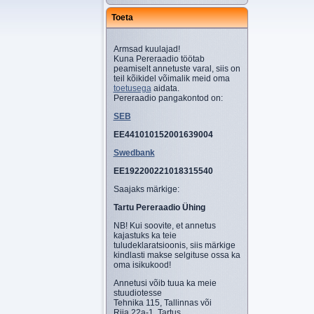
Toeta
Armsad kuulajad!
Kuna Pereraadio töötab
peamiselt annetuste varal, siis on
teil kõikidel võimalik meid oma
toetusega
aidata.
Pereraadio pangakontod on:
SEB
EE441010152001639004
Swedbank
EE192200221018315540
Saajaks märkige:
Tartu Pereraadio Ühing
NB! Kui soovite, et annetus
kajastuks ka teie
tuludeklaratsioonis, siis märkige
kindlasti makse selgituse ossa ka
oma isikukood!
Annetusi võib tuua ka meie
stuudiotesse
Tehnika 115, Tallinnas või
Riia 22a-1, Tartus