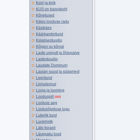
Kool ja kirik
KUS on kasvukoht
Kõnetused
Käies looduse radu
Käsikäes
Käärkambritund
Külalisestuudio
Kõiges su kõrval
Laste unejutt ja õhtupalve
Lastestuudio
Laudate Dominum
Laulan suust ja südamest
Leeritund
Linnulennul
Looja ja looming
Looduspilt
uus
Lootuse aeg
Lootusõpetuse lugu
Luterlik tund
Luulehetk
Läbi Iisraeli
Lävepaku lood