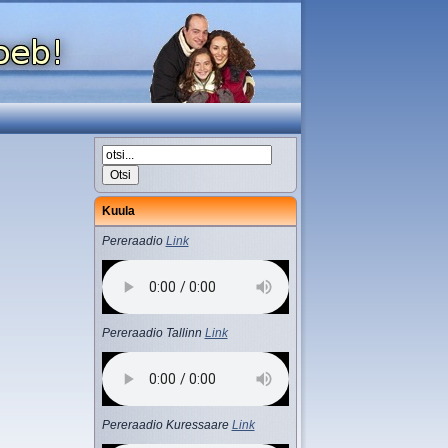
Kuula
Pereraadio
Link
Pereraadio Tallinn
Link
Pereraadio Kuressaare
Link