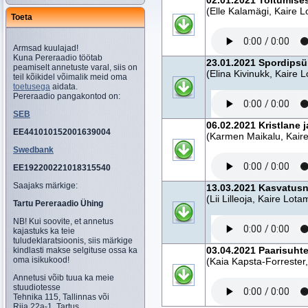
02.01.2021 Toitumises
(Elle Kalamägi, Kaire L
Toeta
Armsad kuulajad!
Kuna Pereraadio töötab
23.01.2021 Spordips
peamiselt annetuste varal, siis on
(Elina Kivinukk, Kaire 
teil kõikidel võimalik meid oma
toetusega
aidata.
Pereraadio pangakontod on:
SEB
06.02.2021 Kristlane 
EE441010152001639004
(Karmen Maikalu, Kair
Swedbank
EE192200221018315540
Saajaks märkige:
13.03.2021 Kasvatus
(Lii Lilleoja, Kaire Lota
Tartu Pereraadio Ühing
NB! Kui soovite, et annetus
kajastuks ka teie
tuludeklaratsioonis, siis märkige
03.04.2021 Paarisuht
kindlasti makse selgituse ossa ka
oma isikukood!
(Kaia Kapsta-Forrester
Annetusi võib tuua ka meie
stuudiotesse
Tehnika 115, Tallinnas või
Riia 22a-1, Tartus