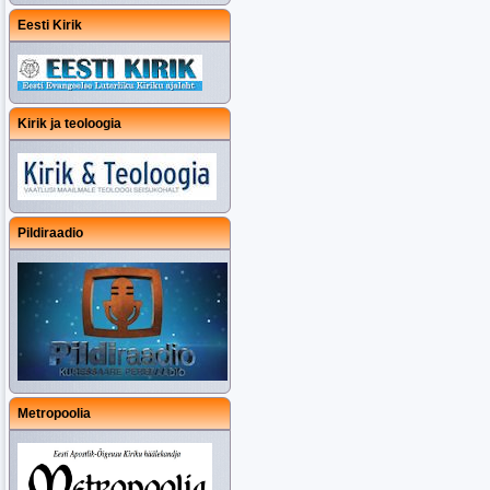
Eesti Kirik
Kirik ja teoloogia
Pildiraadio
Metropoolia