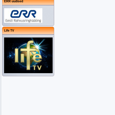
ERR uudised
Life TV