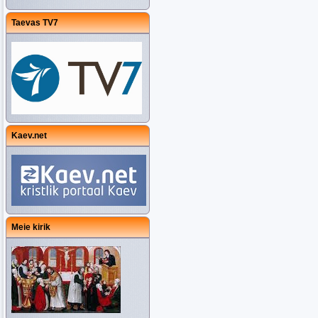
Taevas TV7
Kaev.net
Meie kirik