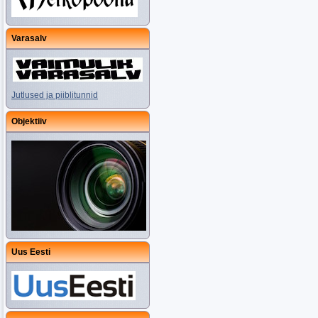
Varasalv
Jutlused ja piiblitunnid
Objektiiv
Uus Eesti