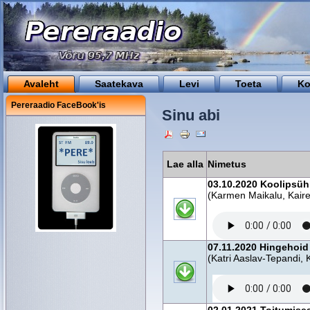
Avaleht
Saatekava
Levi
Toeta
Ko
Pereraadio FaceBook'is
Sinu abi
Lae alla
Nimetus
03.10.2020 Koolipsüh
(Karmen Maikalu, Kair
07.11.2020 Hingehoid
(Katri Aaslav-Tepandi, 