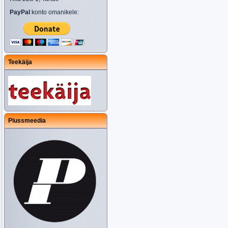
PayPal
konto omanikele:
Teekäija
Plussmeedia