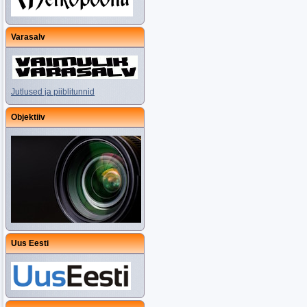
Varasalv
Jutlused ja piiblitunnid
Objektiiv
Uus Eesti