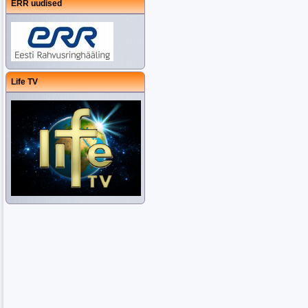
ERR uudised
Life TV