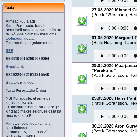
Toeta
27.03.2020 Michael Ca
(Patrik Göransson, Heik
Armsad kuulajad!
Kuna Pereraadio töötab
peamiselt annetuste varal, siis on
teil kõikidel võimalik meid oma
01.05.2020 Margaret T
toetusega
aidata.
(Heiki Haljasorg, Laura
Pereraadio pangakontod on:
SEB
EE441010152001639004
29.05.2020 Maarjamaa
Swedbank
"Perekond"
EE192200221018315540
(Patrik Göransson, Heik
Saajaks märkige:
Tartu Pereraadio Ühing
25.09.2020 Hans Pöhl:
NB! Kui soovite, et annetus
kajastuks ka teie
(Patrik Göransson, Heik
tuludeklaratsioonis, siis märkige
kindlasti makse selgituse ossa ka
oma isikukood!
Annetusi võib tuua ka meie
30.10.2020 Aron Gurev
stuudiotesse
(Patrik Göransson, Heik
Tehnika 115, Tallinnas või
Riia 22a-1, Tartus