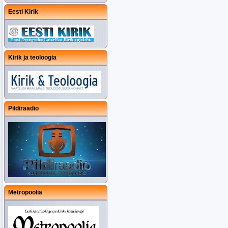
Eesti Kirik
Kirik ja teoloogia
Pildiraadio
Metropoolia