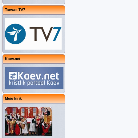
Taevas TV7
Kaev.net
Meie kirik