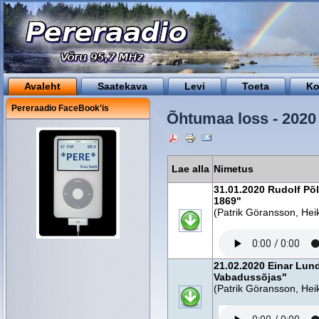
Avaleht
Saatekava
Levi
Toeta
Ko
Pereraadio FaceBook'is
Õhtumaa loss - 2020
Lae alla
Nimetus
31.01.2020 Rudolf Põ
1869"
(Patrik Göransson, Heik
21.02.2020 Einar Lun
Vabadussõjas"
(Patrik Göransson, Heik